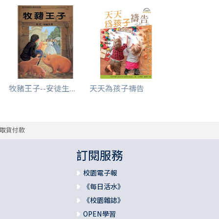
牧豬王子--安徒生...
天天為孩子禱告
取貨付款
訂閱服務
校園電子報
《每日活水》
《校園雜誌》
OPEN學習