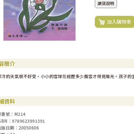
調貨說明
加入購物車
容簡介
寒冷的天氣很不好受，小小的雪球花經歷多少風雪才得見陽光。孩子的
細資料
原書號：M214
SBN：9789623991391
出版日期：20050606