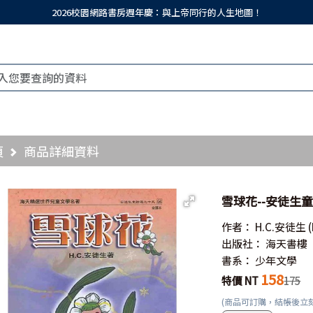
2026校園網路書房週年慶：與上帝同行的人生地圖！
頁
商品詳細資料
雪球花--安徒生童
作者：
H.C.安徒生
出版社：
海天書樓
書系：
少年文學
158
特價 NT
175
(商品可訂購，結帳後立