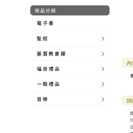
商品分類
電 子 書
聖 經
基 督 教 書 籍
新 舊 約 聖 經
內
福 音 禮 品
簡 體 聖 經
聖 經 論 叢
和 合 本
一 般 禮 品
英 文 聖 經
神 學 類
福 音 飾 品 配 件
和 合 本 標 點
參 考 書 工 具 書
音 樂
外 文 聖 經
實 踐 神 學
福 音 家 飾 用 品
一 般 卡 片
新 標 點 和 合 本
K J V
摩 西 五 經
系 統 神 學
福 音 項 鍊
讀 經 法
詳
中 外 文 聖 經
教 會 歷 史
福 音 生 活 雜 貨
一 般 文 具
詩 本 樂 譜
和 合 本 修 訂 版
E S V
歷 史 書
神 、 創 造
宣 教 差 傳
福 音 耳 環 / 耳 夾
福 音 桌 飾 品
萬 用 卡
釋 經 法
創 世 記
I
註 釋 本 聖 經
生 命 造 就
福 音 食 器 廚 房
食 器 廚 房
C D
現 代 中 文 譯 本
G N B
和 合 本 / N I V
舊 約 註 釋
基 督
社 會 參 與
歷 史
福 音 手 環 / 手 鍊
福 音 布 軸 掛 畫
福 音 服 飾 布 品
貼 紙
日 記 . 筆 記
音 樂 叢 書
聖 經 概 論
出 埃 及 記
約 書 亞 記