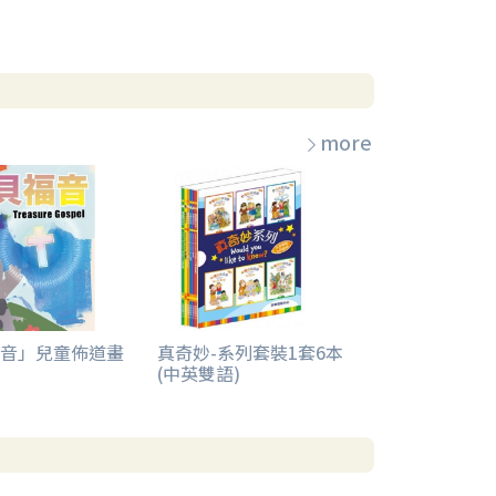
more
音」兒童佈道畫
真奇妙-系列套裝1套6本
(中英雙語)