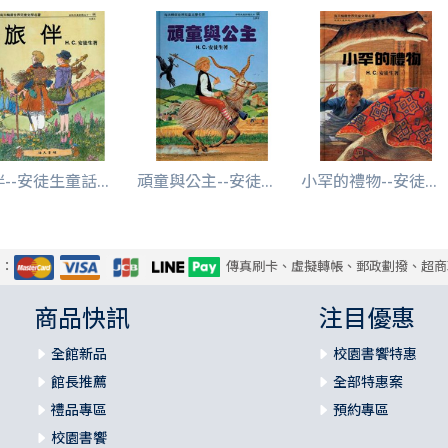
--安徒生童話...
頑童與公主--安徒...
小罕的禮物--安徒...
式：
傳真刷卡、虛擬轉帳、郵政劃撥、超商
商品快訊
注目優惠
全館新品
校園書饗特惠
館長推薦
全部特惠案
禮品專區
預約專區
校園書饗