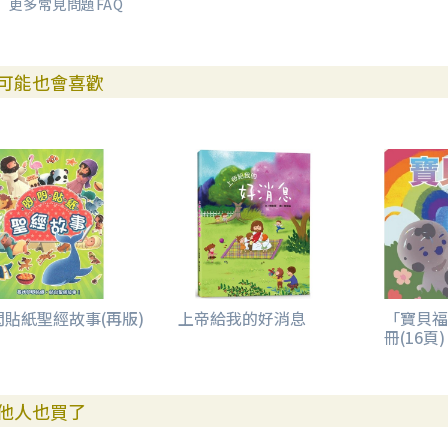
更多常見問題FAQ
可能也會喜歡
閃貼紙聖經故事(再版)
上帝給我的好消息
「寶貝福
冊(16頁)
他人也買了