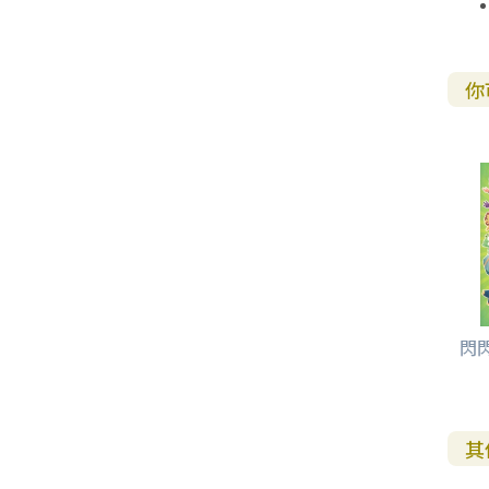
其 他 中 外 文 聖 經
新 約 歷 史 書
青 少 年
靈 恩
研 經 材 料
詩 、 散 文
福 音 包 裝 用 品
聖 經 故 事
約 拿 書
約 翰 福 音
加 拉 太 書
雅 各 書
啟 示 錄
信 徒 神 學
福 音 明 信 片 . 書 籤
成 人
教 育
兒 童 教 材
劇 本 遊 戲
福 音 文 具 雜 貨
聖 經 神 學
彌 迦 書
以 弗 所 書
彼 得 前 書
使 徒 行 傳
靈 界
福 音 季 節 卡
你
職 業
文 字 工 作
青 少 年 教 材
兒 童 故 事 C D
偽 經 次 經
那 鴻 書
腓 立 比 書
彼 得 後 書
福 音 小 禮 卡
特 殊 問 題
小 組 教 會
幼 稚 教 材
畫 冊
哈 巴 谷 書
歌 羅 西 書
約 翰 壹 、 貳 、 參 書
其 他 福 音 卡 片
生 活 教 導
成 人 教 材
西 番 雅 書
帖 撒 羅 尼 迦 前 後
猶 大 書
主 日 學 教 材
哈 該 書
提 摩 太 前 後
歸 納 法 研 經
撒 迦 利 亞 書
提 多 書
閃
紙 品
瑪 拉 基 書
腓 利 門 書
教 牧 書 信
其