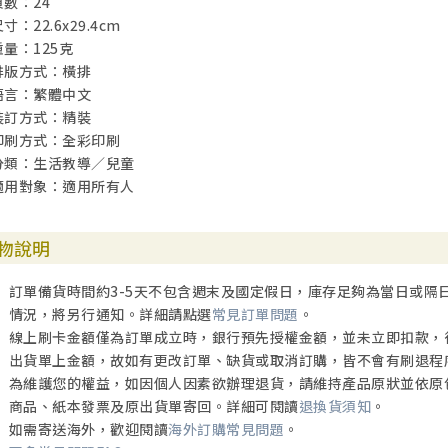
頁數：24
寸：22.6x29.4cm
重量：125克
排版方式：橫排
語言：繁體中文
裝訂方式：精裝
印刷方式：全彩印刷
分類：生活教導／兒童
適用對象：適用所有人
物說明
訂單備貨時間約3-5天不包含週末及國定假日，庫存足夠為當日或隔
情況，將另行通知。詳細請點選
常見訂單問題
。
線上刷卡金額僅為訂單成立時，銀行預先授權金額，並未立即扣款，
出貨單上金額，故如有更改訂單、缺貨或取消訂購，皆不會有刷退程
為維護您的權益，如因個人因素欲辦理退貨，請維持產品原狀並依原
商品、紙本發票及原出貨單寄回。詳細可閱讀
退換貨須知
。
如需寄送海外，歡迎閱讀
海外訂購常見問題
。