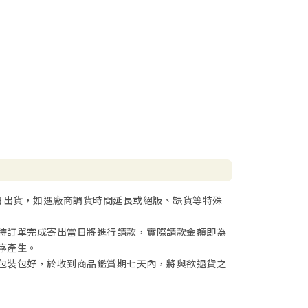
日出貨，如遇廠商調貨時間延長或絕版、缺貨等特殊
待訂單完成寄出當日將進行請款，實際請款金額即為
序產生。
包裝包好，於收到商品鑑賞期七天內，將與欲退貨之