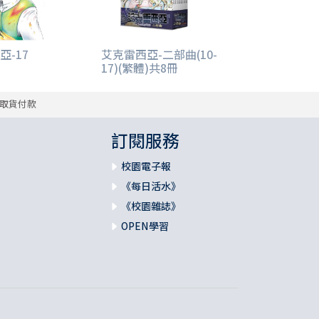
亞-17
艾克雷西亞-二部曲(10-
17)(繁體)共8冊
取貨付款
訂閱服務
校園電子報
《每日活水》
《校園雜誌》
OPEN學習