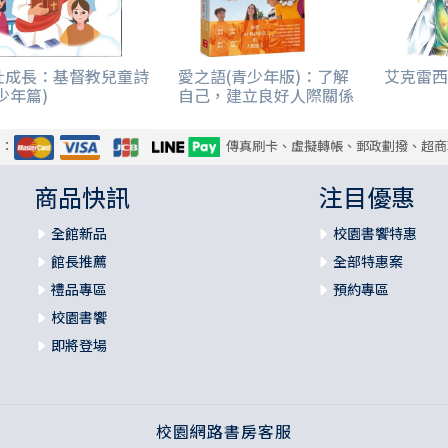
壯成長：基督教兒童詩
愛之語(青少年版)：了解
艾克雷西
少年篇)
自己，建立良好人際關係
式：
傳真刷卡、虛擬轉帳、郵政劃撥、超商
商品快訊
注目優惠
全館新品
校園書饗特惠
館長推薦
全部特惠案
禮品專區
預約專區
校園書饗
即將登場
校園網路書房客服