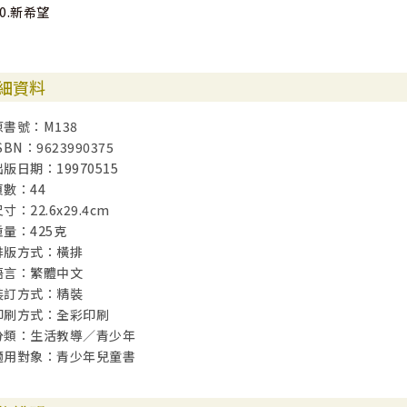
20.新希望
細資料
原書號：M138
SBN：9623990375
出版日期：19970515
頁數：44
寸：22.6x29.4cm
重量：425克
排版方式：橫排
語言：繁體中文
裝訂方式：精裝
印刷方式：全彩印刷
分類：生活教導／青少年
適用對象：青少年兒童書