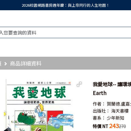
2026校園網路書房週年慶：與上帝同行的人生地圖！
頁
商品詳細資料
我愛地球-- 讓環境更
Earth
作者：
賀蘭德.盧嘉
出版社：
海天書樓
書系：
少年新知
243
特價 NT
270