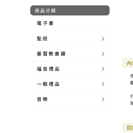
商品分類
電 子 書
聖 經
基 督 教 書 籍
新 舊 約 聖 經
內
福 音 禮 品
簡 體 聖 經
聖 經 論 叢
和 合 本
一 般 禮 品
英 文 聖 經
神 學 類
福 音 飾 品 配 件
和 合 本 標 點
參 考 書 工 具 書
音 樂
外 文 聖 經
實 踐 神 學
福 音 家 飾 用 品
一 般 卡 片
新 標 點 和 合 本
K J V
摩 西 五 經
系 統 神 學
福 音 項 鍊
讀 經 法
中 外 文 聖 經
教 會 歷 史
福 音 生 活 雜 貨
一 般 文 具
詩 本 樂 譜
和 合 本 修 訂 版
E S V
歷 史 書
神 、 創 造
宣 教 差 傳
福 音 耳 環 / 耳 夾
福 音 桌 飾 品
萬 用 卡
釋 經 法
創 世 記
目
註 釋 本 聖 經
生 命 造 就
福 音 食 器 廚 房
食 器 廚 房
C D
現 代 中 文 譯 本
G N B
和 合 本 / N I V
舊 約 註 釋
基 督
社 會 參 與
歷 史
福 音 手 環 / 手 鍊
福 音 布 軸 掛 畫
福 音 服 飾 布 品
貼 紙
日 記 . 筆 記
音 樂 叢 書
聖 經 概 論
出 埃 及 記
約 書 亞 記