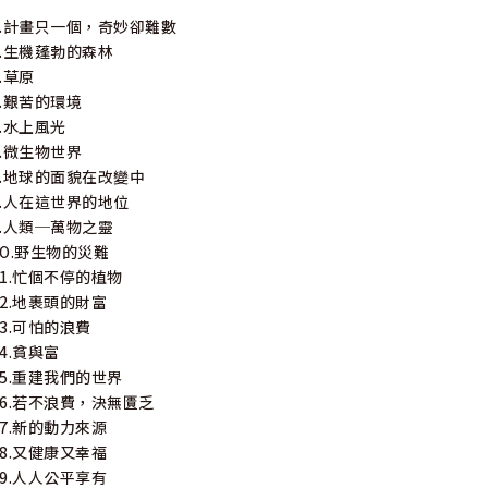
1.計畫只一個，奇妙卻難數
2.生機蓬勃的森林
3.草原
4.艱苦的環境
5.水上風光
6.微生物世界
7.地球的面貌在改變中
8.人在這世界的地位
9.人類─萬物之靈
1O.野生物的災難
11.忙個不停的植物
12.地裹頭的財富
13.可怕的浪費
14.貧與富
15.重建我們的世界
16.若不浪費，決無匱乏
17.新的動力來源
18.又健康又幸福
19.人人公平享有