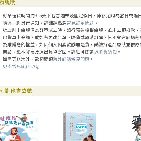
物說明
訂單備貨時間約3-5天不包含週末及國定假日，庫存足夠為當日或隔
情況，將另行通知。詳細請點選
常見訂單問題
。
線上刷卡金額僅為訂單成立時，銀行預先授權金額，並未立即扣款，
出貨單上金額，故如有更改訂單、缺貨或取消訂購，皆不會有刷退程
為維護您的權益，如因個人因素欲辦理退貨，請維持產品原狀並依原
商品、紙本發票及原出貨單寄回。詳細可閱讀
退換貨須知
。
如需寄送海外，歡迎閱讀
海外訂購常見問題
。
更多常見問題FAQ
可能也會喜歡