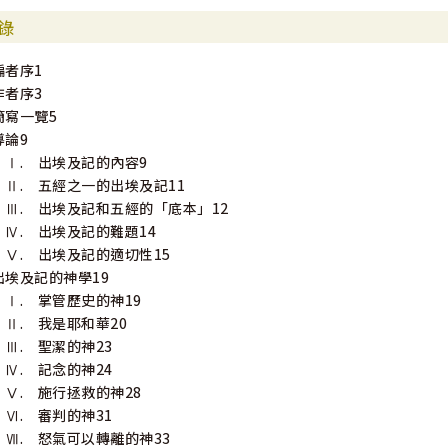
錄
編者序1
作者序3
簡寫一覽5
導論9
Ⅰ. 出埃及記的內容9
Ⅱ. 五經之一的出埃及記11
Ⅲ. 出埃及記和五經的「底本」12
Ⅳ. 出埃及記的難題14
Ⅴ. 出埃及記的適切性15
出埃及記的神學19
Ⅰ. 掌管歷史的神19
Ⅱ. 我是耶和華20
Ⅲ. 聖潔的神23
Ⅳ. 記念的神24
Ⅴ. 施行拯救的神28
Ⅵ. 審判的神31
Ⅶ. 怒氣可以轉離的神33