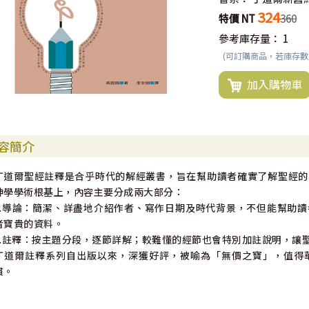
324
特價 NT
360
參考庫存量：
1
(可訂購商品，若庫存
加入購物車
容簡介
丁道爾聖經註釋是合乎時代的解經叢書，旨在幫助讀者確實了解聖經的
神學學術根基上，內容主要分成兩大部分：
1.導論：簡潔、詳盡地介紹作者、寫作日期及時代背景，不但能幫助
者寶貴的資料。
2.註釋：按主題分段，逐節詳解；較難懂的經節也會特別加註說明，讓
丁道爾註釋系列自出版以來，深獲好評，被喻為「無價之寶」，值得
慣。