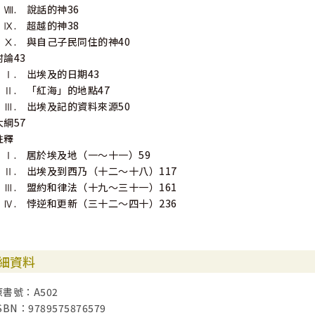
Ⅷ. 說話的神36
Ⅸ. 超越的神38
Ⅹ. 與自己子民同住的神40
附論43
Ⅰ. 出埃及的日期43
Ⅱ. 「紅海」的地點47
Ⅲ. 出埃及記的資料來源50
大綱57
註釋
Ⅰ. 居於埃及地（一～十一）59
Ⅱ. 出埃及到西乃（十二～十八）117
Ⅲ. 盟約和律法（十九～三十一）161
Ⅳ. 悖逆和更新（三十二～四十）236
細資料
原書號：A502
SBN：9789575876579