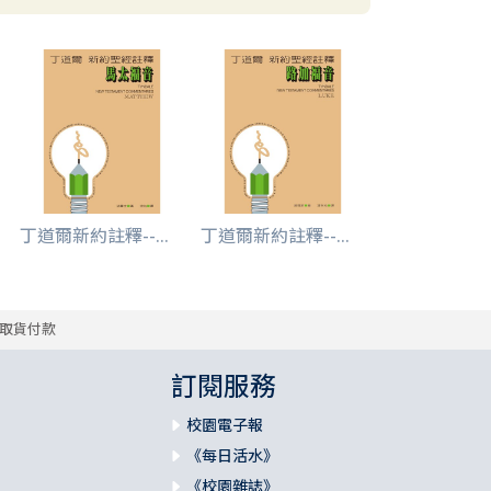
丁道爾新約註釋--...
丁道爾新約註釋--...
取貨付款
訂閱服務
校園電子報
《每日活水》
《校園雜誌》