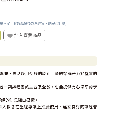
數量不足，將於結帳後為您進貨，請安心訂購)
加入喜愛商品
真理，靈活應用聖經的原則。整體架構著力於堅實的
讀者一窺該卷書的主旨及全貌，也能提供有心鑽研的學
聖經的信息淺白易懂。
華人教會在聖經導讀上推廣使用，建立良好的讀經習