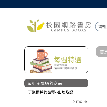
首
最近閱覽過的商品
丁道爾舊約註釋--出埃及記
more