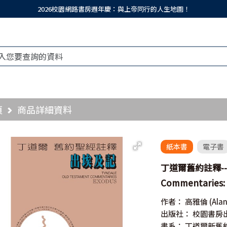
2026校園網路書房週年慶：與上帝同行的人生地圖！
頁
商品詳細資料
紙本書
電子書
丁道爾舊約註釋--出埃
Commentaries:
作者：
高雅倫
(Ala
出版社：
校園書房
書系：
丁道爾新舊