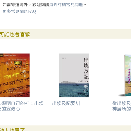
如需寄送海外，歡迎閱讀
海外訂購常見問題
。
更多常見問題FAQ
可能也會喜歡
人顯明自己的神：出埃
出埃及記要訓
從出埃及
記的宣教心
神居所的
他人也買了