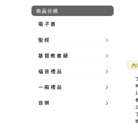
商品分類
電 子 書
聖 經
基 督 教 書 籍
新 舊 約 聖 經
內
福 音 禮 品
簡 體 聖 經
聖 經 論 叢
和 合 本
一 般 禮 品
英 文 聖 經
神 學 類
福 音 飾 品 配 件
和 合 本 標 點
參 考 書 工 具 書
音 樂
外 文 聖 經
實 踐 神 學
福 音 家 飾 用 品
一 般 卡 片
新 標 點 和 合 本
K J V
摩 西 五 經
系 統 神 學
福 音 項 鍊
讀 經 法
中 外 文 聖 經
教 會 歷 史
福 音 生 活 雜 貨
一 般 文 具
詩 本 樂 譜
和 合 本 修 訂 版
E S V
歷 史 書
神 、 創 造
宣 教 差 傳
福 音 耳 環 / 耳 夾
福 音 桌 飾 品
萬 用 卡
釋 經 法
創 世 記
註 釋 本 聖 經
生 命 造 就
福 音 食 器 廚 房
食 器 廚 房
C D
現 代 中 文 譯 本
G N B
和 合 本 / N I V
舊 約 註 釋
基 督
社 會 參 與
歷 史
福 音 手 環 / 手 鍊
福 音 布 軸 掛 畫
福 音 服 飾 布 品
貼 紙
日 記 . 筆 記
音 樂 叢 書
聖 經 概 論
出 埃 及 記
約 書 亞 記