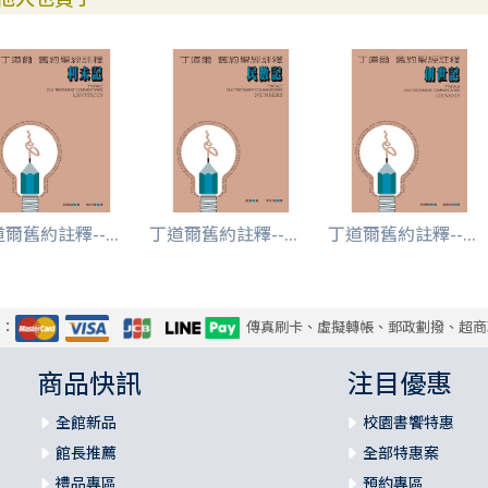
爾舊約註釋--...
丁道爾舊約註釋--...
丁道爾舊約註釋--...
式：
傳真刷卡、虛擬轉帳、郵政劃撥、超商
商品快訊
注目優惠
全館新品
校園書饗特惠
館長推薦
全部特惠案
禮品專區
預約專區