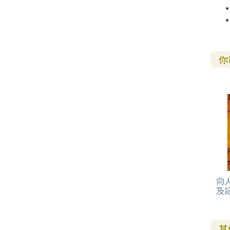
你
向
及
其