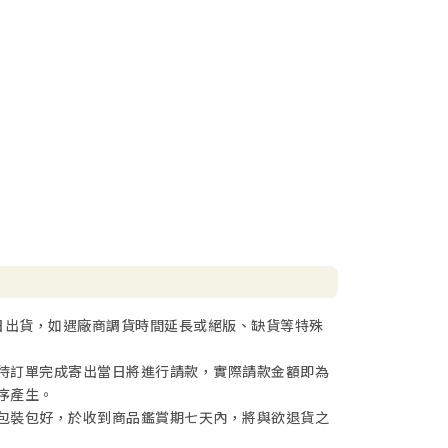
日出貨，如遇廠商調貨時間延長或絕版、缺貨等特殊
待訂單完成寄出當日將進行請款，實際請款金額即為
序產生。
包裝包好，於收到商品鑑賞期七天內，將與欲退貨之