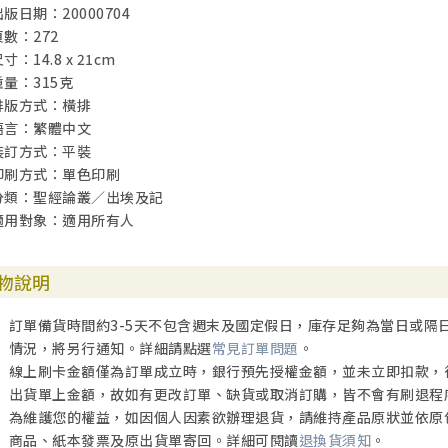
出版日期：20000704
頁數：272
寸：14.8 x 21cm
重量：315克
排版方式：橫排
語言：繁體中文
裝訂方式：平裝
印刷方式：單色印刷
分類：聖經論叢／出埃及記
適用對象：適用所有人
物說明
訂單備貨時間約3-5天不包含週末及國定假日，庫存足夠為當日或隔
情況，將另行通知。詳細請點選
常見訂單問題
。
線上刷卡金額僅為訂單成立時，銀行預先授權金額，並未立即扣款，
出貨單上金額，故如有更改訂單、缺貨或取消訂購，皆不會有刷退程
為維護您的權益，如因個人因素欲辦理退貨，請維持產品原狀並依原
商品、紙本發票及原出貨單寄回。詳細可閱讀
退換貨須知
。