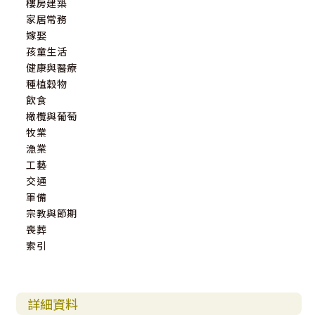
樓房建築
家居常務
嫁娶
孩童生活
健康與醫療
種植穀物
飲食
橄欖與葡萄
牧業
漁業
工藝
交通
軍備
宗教與節期
喪葬
索引
詳細資料