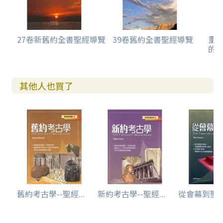
27卷新舊約全書聖經導覽
39卷舊約全書聖經導覽
重
的
其他人也買了
舊約考古學--聖經...
新約考古學--聖經...
從會幕到聖殿-