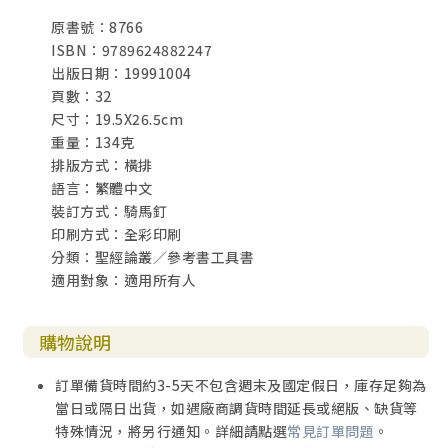
原書號：8766
ISBN：9789624882247
出版日期：19991004
頁數：32
尺寸：19.5X26.5cm
重量：134克
排版方式：橫排
語言：繁體中文
裝訂方式：騎馬釘
印刷方式：全彩印刷
分類：聖經論叢／參考書工具書
適用對象：適用所有人
購物說明
訂單備貨時間約3-5天不包含週末及國定假日，庫存足夠為
當日或隔日出貨，如遇廠商調貨時間延長或絕版、缺貨等
特殊情況，將另行通知。詳細請點選
常見訂單問題
。