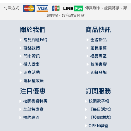
付款方式：
傳真刷卡、虛擬轉帳、郵
政劃撥、超商取貨付款
關於我們
商品快訊
常見問題FAQ
全館新品
聯絡我們
館長推薦
門市資訊
禮品專區
徵人啟事
校園書饗
消息活動
即將登場
隱私權政策
注目優惠
訂閱服務
校園書饗特惠
校園電子報
全部特惠案
《每日活水》
預約專區
《校園雜誌》
OPEN學習