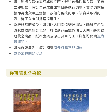
線上刷卡金額僅為訂單成立時，銀行預先授權金額，並未
立即扣款，待訂單完成寄出當日將進行請款，實際請款金
額即為出貨單上金額，故如有更改訂單、缺貨或取消訂
購，皆不會有刷退程序產生。
為維護您的權益，如因個人因素欲辦理退貨，請維持產品
原狀並依原包裝包好，於收到商品鑑賞期七天內，將與欲
退貨之商品、紙本發票及原出貨單寄回。詳細可閱讀
退換
貨須知
。
如需寄送海外，歡迎閱讀
海外訂購常見問題
。
更多常見問題FAQ
你可能也會喜歡