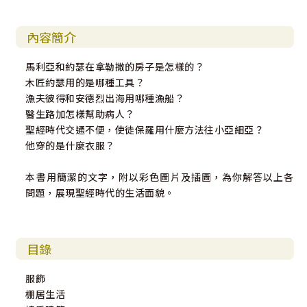
內容簡介
馬利亞和約瑟在拿勒撒的房子是怎樣的？
木匠約瑟用的是哪種工具？
漁夫彼得和安德烈出海用哪種漁船？
醫生路加怎樣幫助病人？
聖經時代交通不便，使徒保羅用什麼方法往小亞細亞？
他穿的是什麼衣服？
本書用簡潔的文字，附以彩色圖片及插圖，為你解答以上各
問題，展現聖經時代的生活面貌。
目錄
服飾
棚居生活