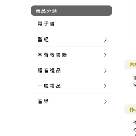
商品分類
電 子 書
聖 經
基 督 教 書 籍
新 舊 約 聖 經
內
福 音 禮 品
簡 體 聖 經
聖 經 論 叢
和 合 本
一 般 禮 品
英 文 聖 經
神 學 類
福 音 飾 品 配 件
和 合 本 標 點
參 考 書 工 具 書
音 樂
外 文 聖 經
實 踐 神 學
福 音 家 飾 用 品
一 般 卡 片
新 標 點 和 合 本
K J V
摩 西 五 經
系 統 神 學
福 音 項 鍊
讀 經 法
作
中 外 文 聖 經
教 會 歷 史
福 音 生 活 雜 貨
一 般 文 具
詩 本 樂 譜
和 合 本 修 訂 版
E S V
歷 史 書
神 、 創 造
宣 教 差 傳
福 音 耳 環 / 耳 夾
福 音 桌 飾 品
萬 用 卡
釋 經 法
創 世 記
作
註 釋 本 聖 經
生 命 造 就
福 音 食 器 廚 房
食 器 廚 房
C D
現 代 中 文 譯 本
G N B
和 合 本 / N I V
舊 約 註 釋
基 督
社 會 參 與
歷 史
福 音 手 環 / 手 鍊
福 音 布 軸 掛 畫
福 音 服 飾 布 品
貼 紙
日 記 . 筆 記
音 樂 叢 書
聖 經 概 論
出 埃 及 記
約 書 亞 記