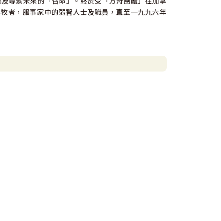
)生活，等候及尋索未來的「召命」。終於受「方舟團體」在加拿
起為其牧者，服事家中的弱智人士及職員，直至一九九六年