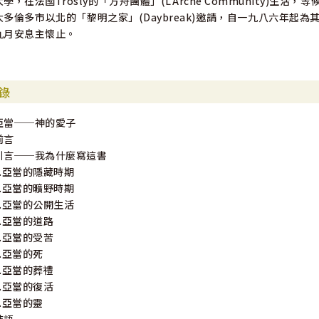
大學，在法國Trosly的「方舟團體」(L'Arche Community
大多倫多市以北的「黎明之家」(Daybreak)邀請，自一九八六年
九月安息主懷止。
錄
亞當──神的愛子
前言
引言──我為什麼寫這書
1.亞當的隱藏時期
2.亞當的曠野時期
3.亞當的公開生活
4.亞當的道路
5.亞當的受苦
6.亞當的死
7.亞當的葬禮
8.亞當的復活
9.亞當的靈