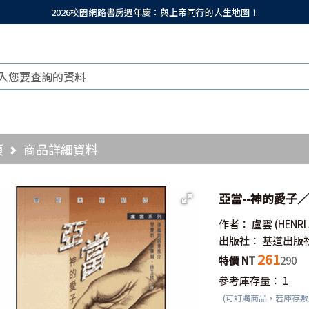
2026校園網路書房週年慶：與上帝同行的人生地圖！
頁
商品詳細資料
亞當--神的愛子／G
作者：
盧雲
(HENRI
出版社：
基道出版
261
特價 NT
290
參考庫存量：
1
(可訂購商品，若庫存