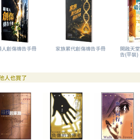
場人創傷禱告手冊
家族累代創傷禱告手冊
開啟天堂
告(平裝)
他人也買了