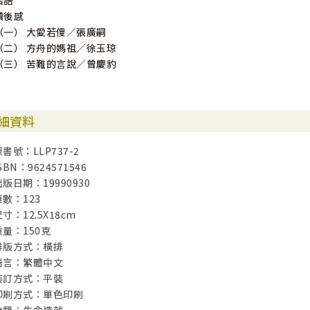
結語
讀後感
（一） 大愛若傻／張廣嗣
（二） 方舟的媽祖／徐玉琼
（三） 苦難的言說／曾慶豹
細資料
原書號：LLP737-2
SBN：9624571546
出版日期：19990930
頁數：123
寸：12.5X18cm
重量：150克
排版方式：橫排
語言：繁體中文
裝訂方式：平裝
印刷方式：單色印刷