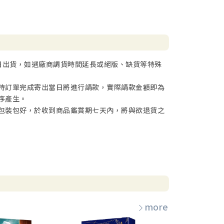
日出貨，如遇廠商調貨時間延長或絕版、缺貨等特殊
待訂單完成寄出當日將進行請款，實際請款金額即為
序產生。
包裝包好，於收到商品鑑賞期七天內，將與欲退貨之
more