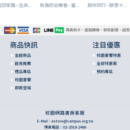
回家路--生命...
負傷的治療者--當...
與你同行--默想十...
式：
傳真刷卡、虛擬轉帳、郵政劃撥、超商
商品快訊
注目優惠
全館新品
校園書饗特惠
館長推薦
全部特惠案
禮品專區
預約專區
校園書饗
即將登場
校園網路書房客服
E-Mail：
estore@campus.org.tw
傳真電話：02-2918-2466