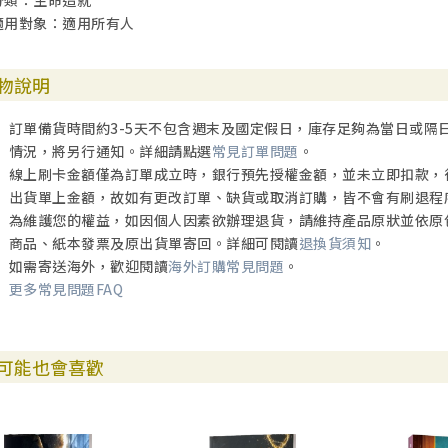
分類：生命造就
適用對象：適用所有人
物說明
訂單備貨時間約3-5天不包含週末及國定假日，庫存足夠為當日或隔
情況，將另行通知。詳細請點選
常見訂單問題
。
線上刷卡金額僅為訂單成立時，銀行預先授權金額，並未立即扣款，
出貨單上金額，故如有更改訂單、缺貨或取消訂購，皆不會有刷退程
為維護您的權益，如因個人因素欲辦理退貨，請維持產品原狀並依原
商品、紙本發票及原出貨單寄回。詳細可閱讀
退換貨須知
。
如需寄送海外，歡迎閱讀
海外訂購常見問題
。
更多常見問題FAQ
可能也會喜歡