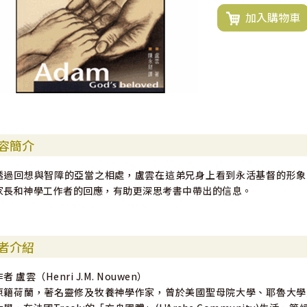
加入購物車
容簡介
透過回想與智障的亞當之相處，盧雲在這弟兄身上看到永活基督的形象
家長和神學工作者的回應，有助更深思考書中帶出的信息。
者介紹
者 盧雲（Henri J.M. Nouwen）
原籍荷蘭，著名靈修及牧養神學作家，曾於美國聖母院大學、耶魯大學