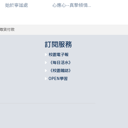
始於寧謐處
心應心--真摯傾情...
取貨付款
訂閱服務
校園電子報
《每日活水》
《校園雜誌》
OPEN學習