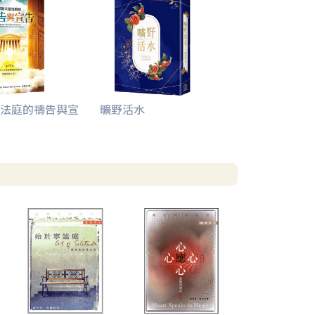
法庭的禱告與宣
曠野活水