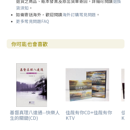
退貨之商品、紙本發票及原出貨單寄回。詳細可閱讀
退換
貨須知
。
如需寄送海外，歡迎閱讀
海外訂購常見問題
。
更多常見問題FAQ
你可能也會喜歡
基督真理八達通--快樂人
佳哉有你CD+佳哉有你
佳哉
生的關鍵(CD)
KTV
KT