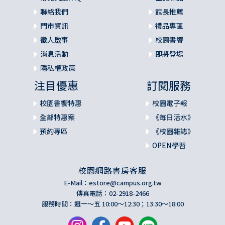
聯絡我們
館長推薦
門市資訊
禮品專區
徵人啟事
校園書饗
消息活動
即將登場
隱私權政策
注目優惠
訂閱服務
校園書饗特惠
校園電子報
全部特惠案
《每日活水》
預約專區
《校園雜誌》
OPEN學習
校園網路書房客服
E-Mail：
estore@campus.org.tw
傳真電話：02-2918-2466
服務時間：週一～五 10:00～12:30；13:30～18:00