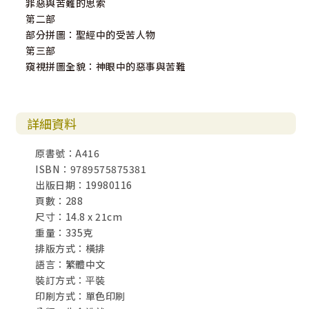
罪惡與苦難的思索
第二部
部分拼圖：聖經中的受苦人物
第三部
窺視拼圖全貌：神眼中的惡事與苦難
詳細資料
原書號：A416
ISBN：9789575875381
出版日期：19980116
頁數：288
尺寸：14.8 x 21cm
重量：335克
排版方式：橫排
語言：繁體中文
裝訂方式：平裝
印刷方式：單色印刷