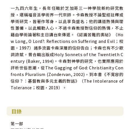
一九四六年生，長年任職於芝加哥三一神學院新約研究教
授，堪稱福音派學術界一代宗師。卡森教授不論聖經註釋或
學術研究，皆著作等身，以此享負盛名；他的講道熱情與理
性兼備，以此觸動人心。不過卡森教授對信仰的熱情，不止
藉由學術論著和主日講台來傳遞。《認識苦難的奧祕》（Ho
w Long, O Lord?: Reflections on Suffering and Evil；校
園，1997）諸多流露卡森深層的信仰告白；卡森也有不少歌
詞詩賦，曾合輯出版成Holy Sonnets of the Twentieth C
entury (Baker, 1994)。卡森對神學的研究，也實際應用於
評析世俗思潮，從The Gagging of God: Christianity Con
fronts Pluralism (Zondervan, 2002)，到本書《不寬容的
信仰？：基督教與多元主義的對話》（The Intolerance of
Tolerance；校園，2019）。
目錄
第一部