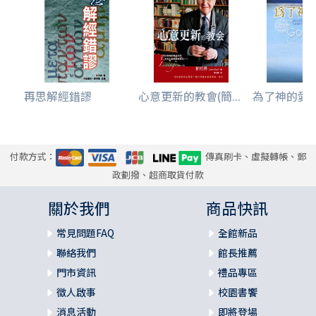
再思解經錯謬
心意更新的教會(簡...
為了神的愛(
付款方式：
傳真刷卡、虛擬轉帳、郵
政劃撥、超商取貨付款
關於我們
商品快訊
常見問題FAQ
全館新品
聯絡我們
館長推薦
門市資訊
禮品專區
徵人啟事
校園書饗
消息活動
即將登場