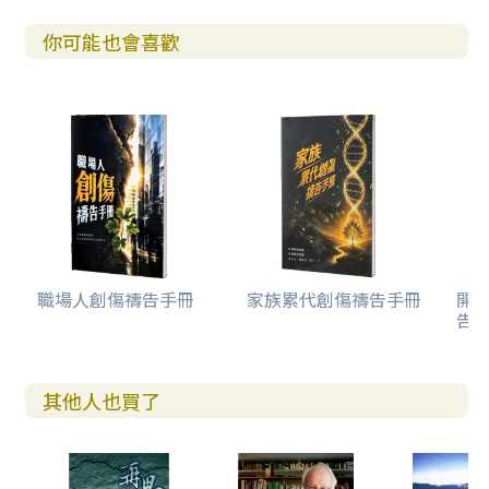
你可能也會喜歡
職場人創傷禱告手冊
家族累代創傷禱告手冊
開
告(
其他人也買了