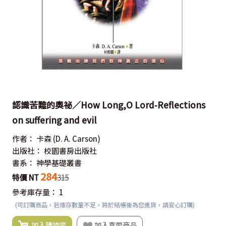
認識苦難的奧祕／How Long,O Lord-Reflections
on suffering and evil
作者：
卡森
(D. A. Carson)
出版社：
校園書房出版社
書系：
神學基礎叢書
284
特價 NT
315
參考庫存量：
1
(可訂購商品，若庫存數量不足，將於結帳後為您進貨，請安心訂購)
加入購物車
加入喜愛商品