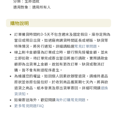
分類：生命造就
適用對象：適用所有人
購物說明
訂單備貨時間約3-5天不包含週末及國定假日，庫存足夠為
當日或隔日出貨，如遇廠商調貨時間延長或絕版、缺貨等
特殊情況，將另行通知。詳細請點選
常見訂單問題
。
線上刷卡金額僅為訂單成立時，銀行預先授權金額，並未
立即扣款，待訂單完成寄出當日將進行請款，實際請款金
額即為出貨單上金額，故如有更改訂單、缺貨或取消訂
購，皆不會有刷退程序產生。
為維護您的權益，如因個人因素欲辦理退貨，請維持產品
原狀並依原包裝包好，於收到商品鑑賞期七天內，將與欲
退貨之商品、紙本發票及原出貨單寄回。詳細可閱讀
退換
貨須知
。
如需寄送海外，歡迎閱讀
海外訂購常見問題
。
更多常見問題FAQ