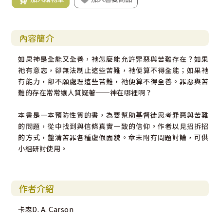
內容簡介
如果神是全能又全善，祂怎麼能允許罪惡與苦難存在？如果
祂有意志，卻無法制止這些苦難，祂便算不得全能；如果祂
有能力，卻不願處理這些苦難，祂便算不得全善。罪惡與苦
難的存在常常讓人質疑著──神在哪裡啊？
本書是一本預防性質的書，為要幫助基督徒思考罪惡與苦難
的問題，從中找到與信條真實一致的信仰。作者以見招拆招
的方式，釐清苦罪各種虛假面貌。章末附有問題討論，可供
小組研討使用。
作者介紹
卡森D. A. Carson