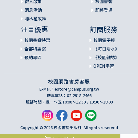
徵人啟事
校園書饗
消息活動
即將登場
隱私權政策
注目優惠
訂閱服務
校園書饗特惠
校園電子報
全部特惠案
《每日活水》
預約專區
《校園雜誌》
OPEN學習
校園網路書房客服
E-Mail：
estore@campus.org.tw
傳真電話：02-2918-2466
服務時間：週一～五 10:00～12:30；13:30～18:00
Copyright © 2026 校園書房出版社. All rights reserved