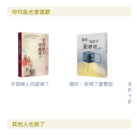
你可能也會喜歡
才德婦人何處尋？
還好，我得了憂鬱症
安
的
十
的
其他人也買了