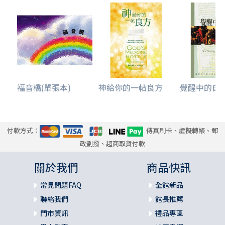
福音橋(單張本)
神給你的一帖良方
覺醒中的自由-
付款方式：
傳真刷卡、虛擬轉帳、郵
政劃撥、超商取貨付款
關於我們
商品快訊
常見問題FAQ
全館新品
聯絡我們
館長推薦
門市資訊
禮品專區