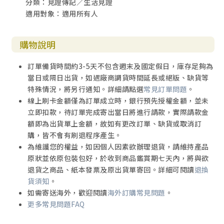
分類：見證傳記／生活見證
適用對象：適用所有人
購物說明
訂單備貨時間約3-5天不包含週末及國定假日，庫存足夠為
當日或隔日出貨，如遇廠商調貨時間延長或絕版、缺貨等
特殊情況，將另行通知。詳細請點選
常見訂單問題
。
線上刷卡金額僅為訂單成立時，銀行預先授權金額，並未
立即扣款，待訂單完成寄出當日將進行請款，實際請款金
額即為出貨單上金額，故如有更改訂單、缺貨或取消訂
購，皆不會有刷退程序產生。
為維護您的權益，如因個人因素欲辦理退貨，請維持產品
原狀並依原包裝包好，於收到商品鑑賞期七天內，將與欲
退貨之商品、紙本發票及原出貨單寄回。詳細可閱讀
退換
貨須知
。
如需寄送海外，歡迎閱讀
海外訂購常見問題
。
更多常見問題FAQ