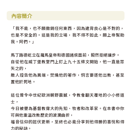
內容簡介
「我不能，也不願撤銷任何東西，因為違背良心是不對的，
也是不安全的。這是我的立場，我不得不如此。願上帝幫助
我。阿們。」
馬丁路德屹立在羅馬皇帝和德國諸侯面前，毅然拒絕讓步。
自從他在威丁堡教堂門上釘上九十五條文開始，他一直是眾
矢之的，
敵人控告他為異端，焚燒他的著作，恫言要逐他出教，甚至
置他於死地。
這位曾令中世紀歐洲朝野震撼，令教會翻天覆地的小小修道
士，
今日被譽為基督教偉大的先知、牧者和改革家。在本書中你
可與他重溫改教歷史的波瀾曲折，
福音信仰的起伏更新，至終也必能分享到他得勝的喜悅和得
力的秘訣。