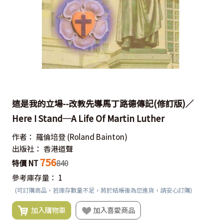
這是我的立場--改教先導馬丁路德傳記(修訂版)／
Here I Stand─A Life Of Martin Luther
作者：
羅倫培登
(Roland Bainton)
出版社：
香港道聲
756
特價 NT
840
參考庫存量：
1
(可訂購商品，若庫存數量不足，將於結帳後為您進貨，請安心訂購)
加入購物車
加入喜愛商品