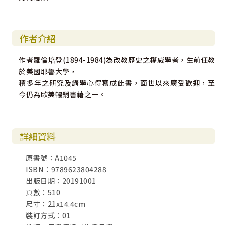
作者介紹
作者羅倫培登(1894-1984)為改教歷史之權威學者，生前任教
於美國耶魯大學，
積多年之研究及講學心得寫成此書，面世以來廣受歡迎，至
今仍為歐美暢銷書藉之一。
詳細資料
原書號：A1045
ISBN：9789623804288
出版日期：20191001
頁數：510
尺寸：21x14.4cm
裝訂方式：01