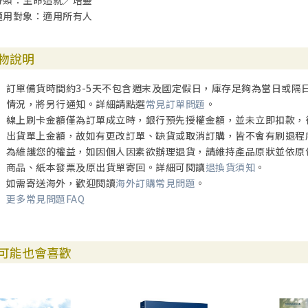
分類：生命造就／培靈
適用對象：適用所有人
物說明
訂單備貨時間約3-5天不包含週末及國定假日，庫存足夠為當日或隔
情況，將另行通知。詳細請點選
常見訂單問題
。
線上刷卡金額僅為訂單成立時，銀行預先授權金額，並未立即扣款，
出貨單上金額，故如有更改訂單、缺貨或取消訂購，皆不會有刷退程
為維護您的權益，如因個人因素欲辦理退貨，請維持產品原狀並依原
商品、紙本發票及原出貨單寄回。詳細可閱讀
退換貨須知
。
如需寄送海外，歡迎閱讀
海外訂購常見問題
。
更多常見問題FAQ
可能也會喜歡