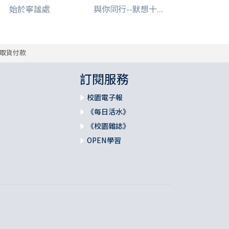
始於寧謐處
與你同行--默想十...
取貨付款
訂閱服務
校園電子報
《每日活水》
《校園雜誌》
OPEN學習