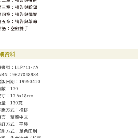
第二章：禱告與接納
第三章：禱告與盼望
第四章：禱告與憐憫
第五章：禱告與革命
結語：空舒雙手
細資料
原書號：LLP711-7A
SBN：9627048984
出版日期：19950410
頁數：120
寸：12.5x18cm
重量：130克
排版方式：橫排
語言：繁體中文
裝訂方式：平裝
印刷方式：單色印刷