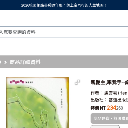
2026校園網路書房週年慶：與上帝同行的人生地圖！
頁
商品詳細資料
親愛主,牽我手--認
作者：
盧雲著
(Hen
出版社：
基道出版
234
特價 NT
260
商品缺貨，無法購