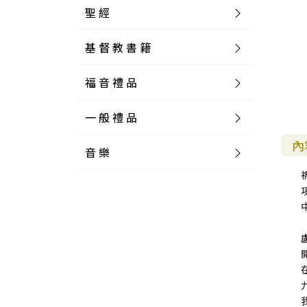
聖 經
基 督 教 書 籍
新 舊 約 聖 經
福 音 禮 品
簡 體 聖 經
聖 經 論 叢
和 合 本
一 般 禮 品
英 文 聖 經
神 學 類
福 音 飾 品 配 件
和 合 本 標 點
參 考 書 工 具 書
內
音 樂
外 文 聖 經
實 踐 神 學
福 音 家 飾 用 品
一 般 卡 片
新 標 點 和 合 本
K J V
摩 西 五 經
系 統 神 學
福 音 項 鍊
讀 經 法
中 外 文 聖 經
教 會 歷 史
福 音 生 活 雜 貨
一 般 文 具
詩 本 樂 譜
和 合 本 修 訂 版
E S V
歷 史 書
神 、 創 造
宣 教 差 傳
福 音 耳 環 / 耳 夾
福 音 桌 飾 品
萬 用 卡
釋 經 法
創 世 記
註 釋 本 聖 經
生 命 造 就
福 音 食 器 廚 房
食 器 廚 房
C D
現 代 中 文 譯 本
G N B
和 合 本 / N I V
舊 約 註 釋
基 督
社 會 參 與
歷 史
福 音 手 環 / 手 鍊
福 音 布 軸 掛 畫
福 音 服 飾 布 品
貼 紙
日 記 . 筆 記
音 樂 叢 書
聖 經 概 論
出 埃 及 記
約 書 亞 記
選 摘 本
見 證 傳 記
福 音 文 具
傢 俱 燈 飾
新 譯 本
其 他 英 文 聖 經
和 合 本 / N K J V
新 約 註 釋
聖 靈
教 牧
中 國 歷 史
初 信 造 就
福 音 戒 指
福 音 壁 掛 框 匾
福 音 鐘 錶 類
福 音 收 納 瓶 罐
明 信 片 . 書 籤
鉛 筆 袋 盒
杯 盤 壺 碗
詩 歌 本 譜
中 文 詩 歌 演 唱 C D
聖 經 史 地
利 未 記
士 師 記
福 音 佈 道
福 音 卡 片
新 漢 語 譯 本
新 標 點 和 合 本 / K J V
智 慧 詩 歌 書
救 恩
其 它 團 契
外 國 歷 史
禱 告
福 音 見 證
福 音 胸 針 / 別 針
福 音 相 框
福 音 磁 鐵
福 音 食 品 / 飲 品
福 音 資 料 夾 袋
筆 類
食 品
節 慶 樂 譜
外 文 詩 歌 演 唱 C D
聖 經 歷 史
民 數 記
路 得 記
輔 導
馬 克 杯 / 咖 啡 杯