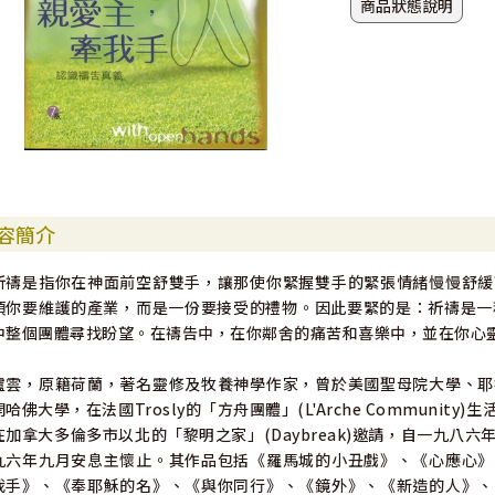
商品狀態說明
容簡介
祈禱是指你在神面前空舒雙手，讓那使你緊握雙手的緊張情緒慢慢舒緩
項你要維護的產業，而是一份要接受的禮物。因此要緊的是：祈禱是一
中整個團體尋找盼望。在禱告中，在你鄰舍的痛苦和喜樂中，並在你心
盧雲，原籍荷蘭，著名靈修及牧養神學作家，曾於美國聖母院大學、耶
開哈佛大學，在法國Trosly的「方舟團體」(L'Arche Commun
在加拿大多倫多市以北的「黎明之家」(Daybreak)邀請，自一九
九六年九月安息主懷止。其作品包括《羅馬城的小丑戲》、《心應心》
我手》、《奉耶穌的名》、《與你同行》、《鏡外》、《新造的人》、