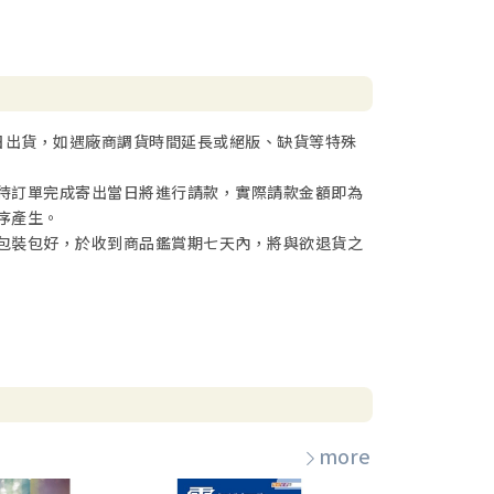
日出貨，如遇廠商調貨時間延長或絕版、缺貨等特殊
待訂單完成寄出當日將進行請款，實際請款金額即為
序產生。
包裝包好，於收到商品鑑賞期七天內，將與欲退貨之
more