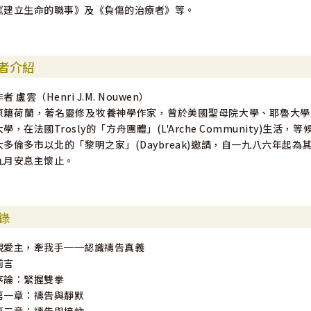
《建立生命的職事》及《負傷的治療者》等。
者介紹
者 盧雲（Henri J.M. Nouwen）
原籍荷蘭，著名靈修及牧養神學作家，曾於美國聖母院大學、耶魯大學
大學，在法國Trosly的「方舟團體」(L'Arche Community
大多倫多市以北的「黎明之家」(Daybreak)邀請，自一九八六年
九月安息主懷止。
錄
親愛主，牽我手──認識禱告真義
前言
序論：緊握雙拳
第一章：禱告與靜默