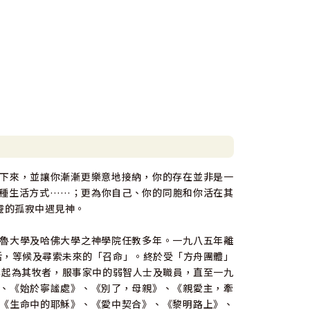
下來，並讓你漸漸更樂意地接納，你的存在並非是一
種生活方式……；更為你自己、你的同胞和你活在其
靈的孤寂中遇見神。
魯大學及哈佛大學之神學院任教多年。一九八五年離
ity)生活，等候及尋索未來的「召命」。終於受「方舟團體」
八六年起為其牧者，服事家中的弱智人士及職員，直至一九
、《始於寧謐處》、《別了，母親》、《親愛主，牽
《生命中的耶穌》、《愛中契合》、《黎明路上》、