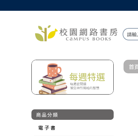
首
商品分類
電 子 書