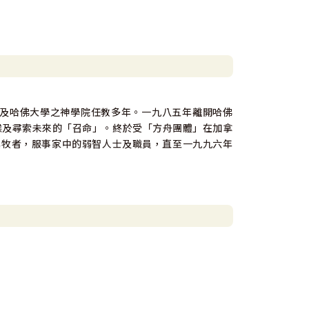
及哈佛大學之神學院任教多年。一九八五年離開哈佛
)生活，等候及尋索未來的「召命」。終於受「方舟團體」在加拿
起為其牧者，服事家中的弱智人士及職員，直至一九九六年