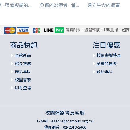
--帶著被愛的...
負傷的治療者--當...
建立生命的職事
式：
傳真刷卡、虛擬轉帳、郵政劃撥、超商
商品快訊
注目優惠
全館新品
校園書饗特惠
館長推薦
全部特惠案
禮品專區
預約專區
校園書饗
即將登場
校園網路書房客服
E-Mail：
estore@campus.org.tw
傳真電話：02-2918-2466