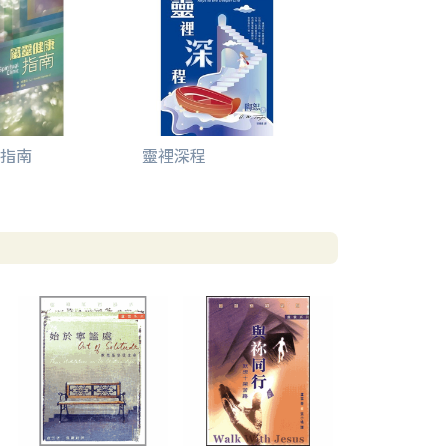
指南
靈裡深程