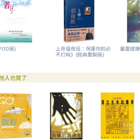
POD版)
上帝值夜班：保護你的必
屬靈健康
不打盹》(經典重製版)
他人也買了