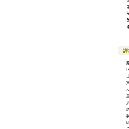
福 音 小 禮 卡
特 殊 問 題
小 組 教 會
幼 稚 教 材
畫 冊
哈 巴 谷 書
歌 羅 西 書
約 翰 壹 、 貳 、 參 書
其 他 福 音 卡 片
生 活 教 導
成 人 教 材
西 番 雅 書
帖 撒 羅 尼 迦 前 後
猶 大 書
主 日 學 教 材
哈 該 書
提 摩 太 前 後
詳
歸 納 法 研 經
撒 迦 利 亞 書
提 多 書
I
紙 品
瑪 拉 基 書
腓 利 門 書
教 牧 書 信
尺