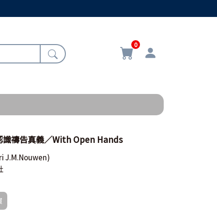
0
識禱告真義／With Open Hands
ri J.M.Nouwen)
社
買