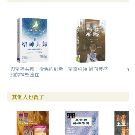
與聖神共舞：從舊約到新
聖靈引領 邁向豐盛
早安
約的神聖臨在
其他人也買了