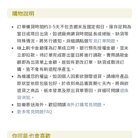
購物說明
訂單備貨時間約3-5天不包含週末及國定假日，庫存足夠為
當日或隔日出貨，如遇廠商調貨時間延長或絕版、缺貨等
特殊情況，將另行通知。詳細請點選
常見訂單問題
。
線上刷卡金額僅為訂單成立時，銀行預先授權金額，並未
立即扣款，待訂單完成寄出當日將進行請款，實際請款金
額即為出貨單上金額，故如有更改訂單、缺貨或取消訂
購，皆不會有刷退程序產生。
為維護您的權益，如因個人因素欲辦理退貨，請維持產品
原狀並依原包裝包好，於收到商品鑑賞期七天內，將與欲
退貨之商品、紙本發票及原出貨單寄回。詳細可閱讀
退換
貨須知
。
如需寄送海外，歡迎閱讀
海外訂購常見問題
。
更多常見問題FAQ
你可能也會喜歡