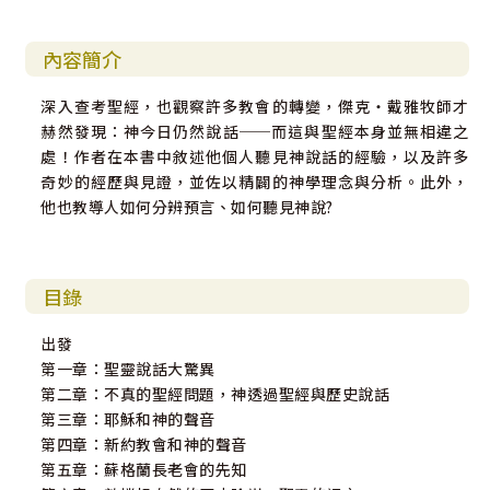
內容簡介
深入查考聖經，也觀察許多教會的轉變，傑克‧戴雅牧師才
赫然發現：神今日仍然說話──而這與聖經本身並無相違之
處！作者在本書中敘述他個人聽見神說話的經驗，以及許多
奇妙的經歷與見證，並佐以精闢的神學理念與分析。此外，
他也教導人如何分辨預言、如何聽見神說?
目錄
出發
第一章：聖靈說話大驚異
第二章：不真的聖經問題，神透過聖經與歷史說話
第三章：耶穌和神的聲音
第四章：新約教會和神的聲音
第五章：蘇格蘭長老會的先知