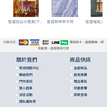
聖靈說話大驚異(下...
基督教神學手冊
聖靈權能大
付款方式：
傳真刷卡、虛擬轉帳、郵
政劃撥、超商取貨付款
關於我們
商品快訊
常見問題FAQ
全館新品
聯絡我們
館長推薦
門市資訊
禮品專區
徵人啟事
校園書饗
消息活動
即將登場
隱私權政策