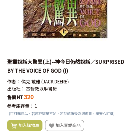
聖靈說話大驚異(上)--神今日仍然說話／SURPRISED
BY THE VOICE OF GOD (I)
作者：
傑克.戴雅
(JACK DEERE)
出版社：
基督教以琳書房
320
售價 NT
參考庫存量：
1
(可訂購商品，若庫存數量不足，將於結帳後為您進貨，請安心訂購)
加入購物車
加入喜愛商品