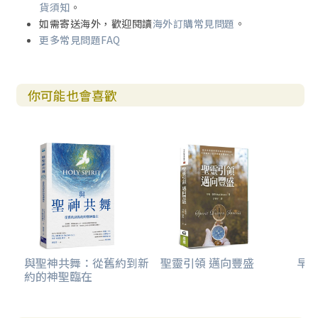
貨須知
。
如需寄送海外，歡迎閱讀
海外訂購常見問題
。
更多常見問題FAQ
你可能也會喜歡
與聖神共舞：從舊約到新
聖靈引領 邁向豐盛
早安
約的神聖臨在