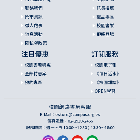
聯絡我們
館長推薦
門市資訊
禮品專區
徵人啟事
校園書饗
消息活動
即將登場
隱私權政策
注目優惠
訂閱服務
校園書饗特惠
校園電子報
全部特惠案
《每日活水》
預約專區
《校園雜誌》
OPEN學習
校園網路書房客服
E-Mail：
estore@campus.org.tw
傳真電話：02-2918-2466
服務時間：週一～五 10:00～12:30；13:30～18:00