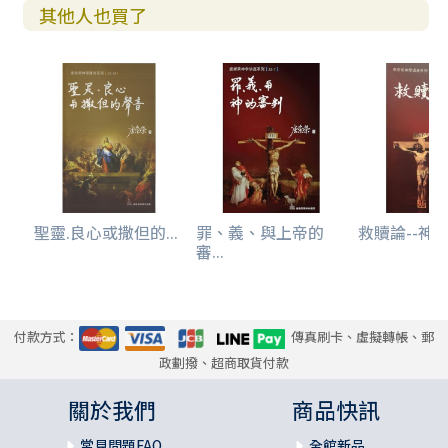
其他人也買了
聖靈.良心或撒但的...
罪、義、與上帝的
救贖論--神學
審...
付款方式：
傳真刷卡、虛擬轉帳、郵
政劃撥、超商取貨付款
關於我們
商品快訊
常見問題FAQ
全館新品