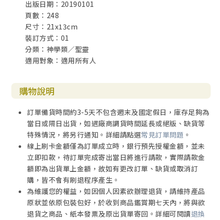
出版日期：20190101
頁數：248
尺寸：21x13cm
裝訂方式：01
分類：神學類／聖靈
適用對象：適用所有人
購物說明
訂單備貨時間約3-5天不包含週末及國定假日，庫存足夠為
當日或隔日出貨，如遇廠商調貨時間延長或絕版、缺貨等
特殊情況，將另行通知。詳細請點選
常見訂單問題
。
線上刷卡金額僅為訂單成立時，銀行預先授權金額，並未
立即扣款，待訂單完成寄出當日將進行請款，實際請款金
額即為出貨單上金額，故如有更改訂單、缺貨或取消訂
購，皆不會有刷退程序產生。
為維護您的權益，如因個人因素欲辦理退貨，請維持產品
原狀並依原包裝包好，於收到商品鑑賞期七天內，將與欲
退貨之商品、紙本發票及原出貨單寄回。詳細可閱讀
退換