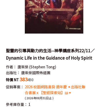
聖靈的引導與動力的生活--神學講座系列22/11／
Dynamic Life in the Guidance of Holy Spirit
作者：
唐崇榮
(Stephen Tong)
出版社：
唐崇榮國際佈道團
383
特價 NT
450
促銷專案：
2026 校園網路書房 週年慶 ✦出版社聯
合書展 x 【聖經探索站】📖✦
( 2026年08月31日止 )
參考庫存量：
1