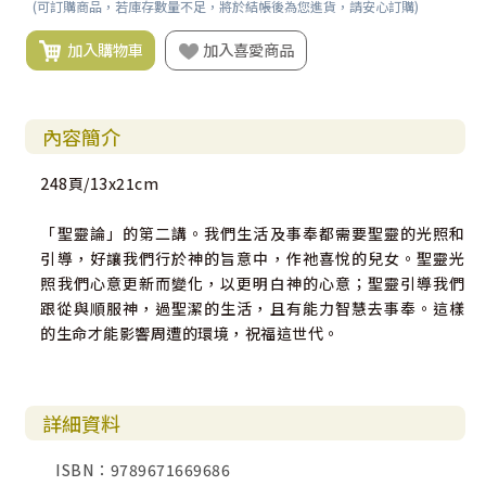
(可訂購商品，若庫存數量不足，將於結帳後為您進貨，請安心訂購)
加入購物車
加入喜愛商品
內容簡介
248頁/13x21cm
「聖靈論」的第二講。我們生活及事奉都需要聖靈的光照和
引導，好讓我們行於神的旨意中，作祂喜悅的兒女。聖靈光
照我們心意更新而變化，以更明白神的心意；聖靈引導我們
跟從與順服神，過聖潔的生活，且有能力智慧去事奉。這樣
的生命才能影響周遭的環境，祝福這世代。
詳細資料
ISBN：9789671669686