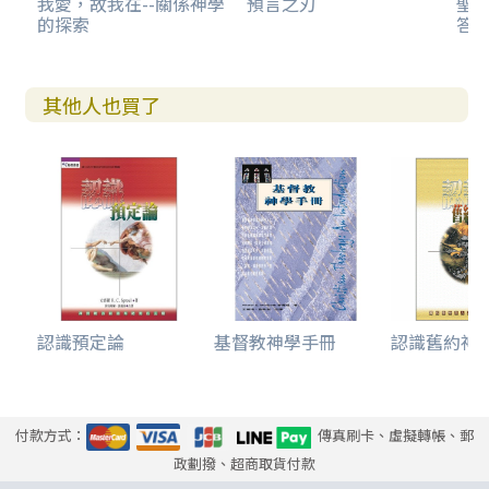
我愛，故我在--關係神學
預言之刃
聖
的探索
答
復活後的耶穌
14 耶穌的神性
直接宣述耶穌神性的經文
耶穌與耶和華的同一性
其他人也買了
福音書中其他的證據
見證的結論
15 耶穌基督的合一位格
早期的辯論
其他重要的觀念
近代的趨向
一個建議
16 基督的工作：歷史觀
聖經中「贖罪」的教訓
認識預定論
基督教神學手冊
認識舊約神
彌賽亞耶穌
17 基督的工作：歷史觀
客觀的解釋
主觀的解釋
付款方式：
傳真刷卡、虛擬轉帳、郵
近代的解釋
政劃撥、超商取貨付款
宗教多元主義