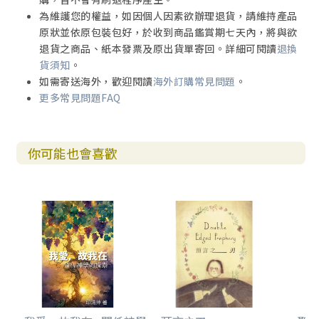
罪的性質與範圍
為維護您的權益，如因個人因素欲辦理退貨，請維持產品
罪的影響
原狀並依原包裝包好，於收到商品鑑賞期七天內，將與欲
其他問題
退貨之商品、紙本發票及原出貨單寄回。詳細可閱讀
退換
近來的一些論題
貨須知
。
總結
如需寄送海外，歡迎閱讀
海外訂購常見問題
。
11 恩典中的人類
更多常見問題FAQ
「神——人」耶穌基督
基督裡的新創造——新造的人
12 榮耀裡的人類
你可能也會喜歡
應用部分
基本的人性
落在罪中的人類
恩典中的人類
榮耀裡的人類
第四部 基督的位格與工作
13 耶穌基督的人性
耶穌的宗教生活
耶穌有限的知識
耶穌所受的試探