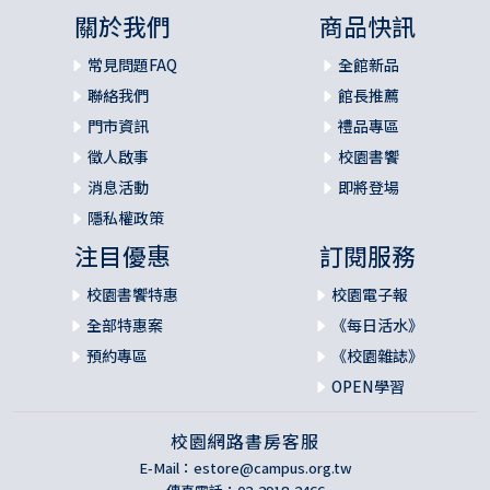
應用部分
關於我們
商品快訊
基督的位格
基督的死
常見問題FAQ
全館新品
基督的復活
聯絡我們
館長推薦
基督的升天
門市資訊
禮品專區
徵人啟事
校園書饗
第五部 聖靈的位格與工作
消息活動
即將登場
18 聖靈的位格
舊約的教導
隱私權政策
新約的教導
注目優惠
訂閱服務
19 所應許的聖靈
基督降世之前聖靈的工作
校園書饗特惠
校園電子報
聖靈與基督的關係
全部特惠案
《每日活水》
20 聖靈與信徒（一）初信階段
預約專區
《校園雜誌》
基督：上帝的恩典
OPEN學習
中心工作：藉聖靈與基督聯合
21 聖靈與信徒（二）成長
校園網路書房客服
盼望
確據
E-Mail：
estore@campus.org.tw