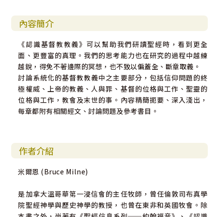
內容簡介
《認識基督教教義》可以幫助我們研讀聖經時，看到更全
面、更豐富的真理。我們的思考能力也在研究的過程中越練
越銳，得免不著邊際的冥想，也不致以偏蓋全、斷章取義。
討論系統化的基督教教義中之主要部分，包括信仰問題的終
極權威、上帝的教義、人與罪、基督的位格與工作、聖靈的
位格與工作，教會及末世的事。內容精簡扼要、深入淺出，
每章都附有相關經文、討論問題及參考書目。
作者介紹
米爾恩 (Bruce Milne)
是加拿大溫哥華第一浸信會的主任牧師，曾任倫敦司布真學
院聖經神學與歷史神學的教授，也曾在東非和英國牧會。除
本書之外，尚著有《聖經信息系列──約翰福音》、《認識