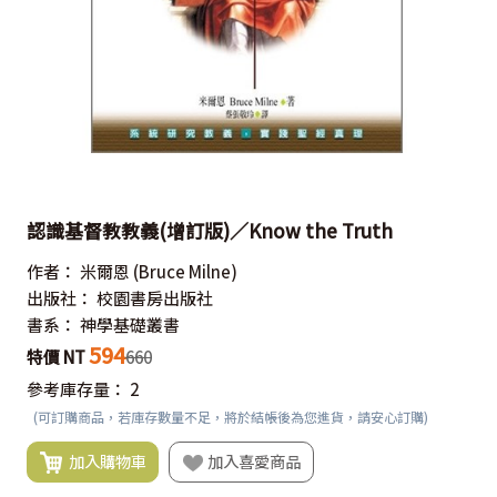
認識基督教教義(增訂版)／Know the Truth
作者：
米爾恩
(Bruce Milne)
出版社：
校園書房出版社
書系：
神學基礎叢書
594
特價 NT
660
參考庫存量：
2
(可訂購商品，若庫存數量不足，將於結帳後為您進貨，請安心訂購)
加入購物車
加入喜愛商品