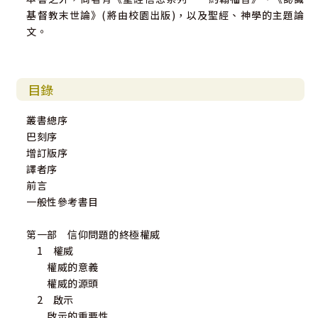
基督教末世論》(將由校園出版)，以及聖經、神學的主題論
文。
目錄
叢書總序
巴刻序
增訂版序
譯者序
前言
一般性參考書目
第一部 信仰問題的終極權威
1 權威
權威的意義
權威的源頭
2 啟示
啟示的重要性