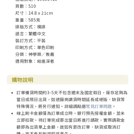
頁數：510
8 上帝的護理
尺寸：14.8 x 21cm
護理的範圍
重量：585克
必須分辨清楚的觀念
排版方式：橫排
罪惡與上帝的護理
語言：繁體中文
應用部分
裝訂方式：平裝
上帝的本體與本性
印刷方式：單色印刷
創造
分類：神學類／教義
護理
適用對象：給進深者
第三部 人與罪
9 人的本性
購物說明
一再復現的問題
人與上帝
訂單備貨時間約3-5天不包含週末及國定假日，庫存足夠為
人與自己：人的本質
當日或隔日出貨，如遇廠商調貨時間延長或絕版、缺貨等
人與鄰舍
特殊情況，將另行通知。詳細請點選
常見訂單問題
。
人與受造體系的關係
線上刷卡金額僅為訂單成立時，銀行預先授權金額，並未
人與時間
立即扣款，待訂單完成寄出當日將進行請款，實際請款金
10 落在罪中的人類
額即為出貨單上金額，故如有更改訂單、缺貨或取消訂
人類的墜落
購，皆不會有刷退程序產生。