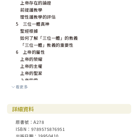
上帝存在的論證
前提護教學
理性護教學的評估
5 三位一體真神
聖經根據
如何了解「三位一體」的教義
「三位一體」教義的重要性
6 上帝的屬性
上帝的榮耀
上帝的主權
上帝的聖潔
上帝的愛
看更多
7 創造
「從無創有」——出自無有的創造
持續創造
詳細資料
一個用詞與觀念上的問題
科學的發展
原書號：A278
神蹟
ISBN：9789575876951
起源的問題
出版日期：19950410
靈界的創造