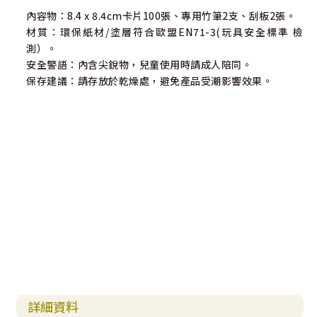
內容物：8.4 x 8.4cm卡片100張、專用竹筆2支、刮板2張。
材質：環保紙材/塗層符合歐盟EN71-3(玩具安全標準 檢
測）。
安全警語：內含尖銳物，兒童使用時請成人陪同。
保存建議：請存放於乾燥處，避免產品受潮影響效果。
詳細資料