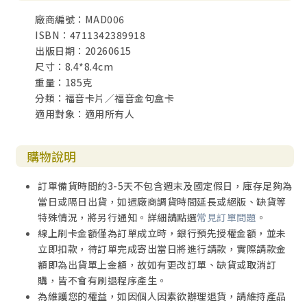
廠商編號：MAD006
ISBN：4711342389918
出版日期：20260615
尺寸：8.4*8.4cm
重量：185克
分類：福音卡片／福音金句盒卡
適用對象：適用所有人
購物說明
訂單備貨時間約3-5天不包含週末及國定假日，庫存足夠為
當日或隔日出貨，如遇廠商調貨時間延長或絕版、缺貨等
特殊情況，將另行通知。詳細請點選
常見訂單問題
。
線上刷卡金額僅為訂單成立時，銀行預先授權金額，並未
立即扣款，待訂單完成寄出當日將進行請款，實際請款金
額即為出貨單上金額，故如有更改訂單、缺貨或取消訂
購，皆不會有刷退程序產生。
為維護您的權益，如因個人因素欲辦理退貨，請維持產品