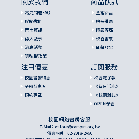
關於我們
商品快訊
常見問題FAQ
全館新品
聯絡我們
館長推薦
門市資訊
禮品專區
徵人啟事
校園書饗
消息活動
即將登場
隱私權政策
注目優惠
訂閱服務
校園書饗特惠
校園電子報
全部特惠案
《每日活水》
預約專區
《校園雜誌》
OPEN學習
校園網路書房客服
E-Mail：
estore@campus.org.tw
傳真電話：02-2918-2466