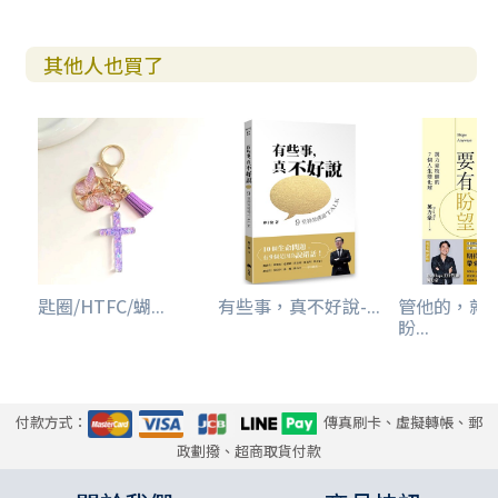
其他人也買了
匙圈/HTFC/蝴...
有些事，真不好說-...
管他的，就
盼...
付款方式：
傳真刷卡、虛擬轉帳、郵
政劃撥、超商取貨付款