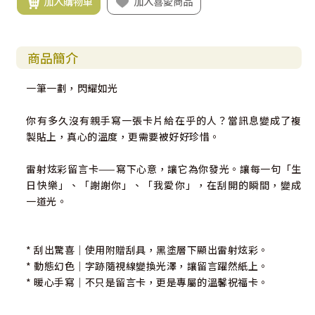
加入購物車
加入喜愛商品
商品簡介
一筆一劃，閃耀如光
你有多久沒有親手寫一張卡片給在乎的人？當訊息變成了複
製貼上，真心的溫度，更需要被好好珍惜。
雷射炫彩留言卡——寫下心意，讓它為你發光。讓每一句「生
日快樂」、「謝謝你」、「我愛你」，在刮開的瞬間，變成
一道光。
* 刮出驚喜｜使用附贈刮具，黑塗層下顯出雷射炫彩。
* 動態幻色｜字跡隨視線變換光澤，讓留言躍然紙上。
* 暖心手寫｜不只是留言卡，更是專屬的溫馨祝福卡。