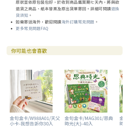
原狀並依原包裝包好，於收到商品鑑賞期七天內，將與欲
退貨之商品、紙本發票及原出貨單寄回。詳細可閱讀
退換
貨須知
。
如需寄送海外，歡迎閱讀
海外訂購常見問題
。
更多常見問題FAQ
你可能也會喜歡
金句盒卡/W988A01/天父
金句盒卡/MAG301/恩典
金句
小卡-我想告訴你30入
時光(大)-40入
時光