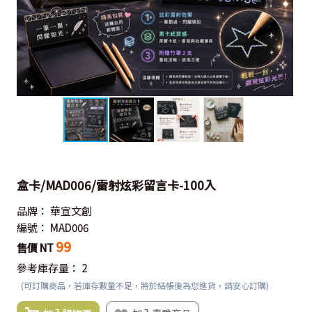
盒卡/MAD006/雷射炫彩留言卡-100入
品牌：
華宣文創
編號：
MAD006
99
售價 NT
參考庫存量：
2
(可訂購商品，若庫存數量不足，將於結帳後為您進貨，請安心訂購)