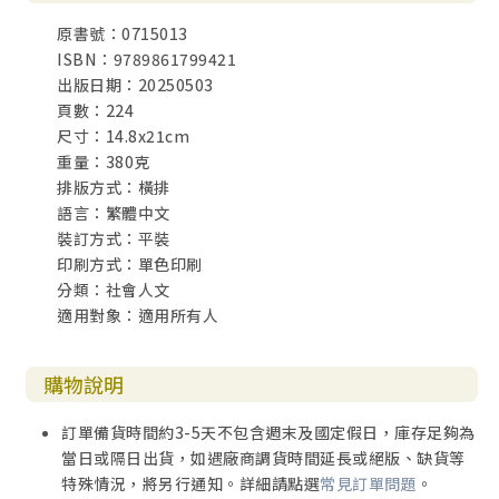
原書號：0715013
這個盼望的感染力超過任何病毒，也讓出人意外的平安勝過
ISBN：9789861799421
對未知的恐懼！
出版日期：20250503
——吳憶盼
頁數：224
讀書e誌版主
尺寸：14.8x21cm
重量：380克
看到神如何帶領Peter牧師從一個有強迫症、暴力又憂鬱的男
排版方式：橫排
孩，逐漸成為一位勇氣十足的人……
語言：繁體中文
——李佳穎
裝訂方式：平裝
Uber Eats台灣區總經理
印刷方式：單色印刷
分類：社會人文
適用對象：適用所有人
購物說明
訂單備貨時間約3-5天不包含週末及國定假日，庫存足夠為
當日或隔日出貨，如遇廠商調貨時間延長或絕版、缺貨等
特殊情況，將另行通知。詳細請點選
常見訂單問題
。