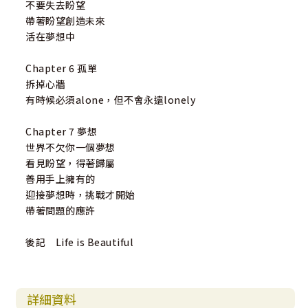
不要失去盼望
各方推薦
帶著盼望創造未來
活在夢想中
這本書會帶你進入Peter牧師生命中經歷盼望的歷程……
——周巽正
Chapter 6 孤單
台灣靈糧堂主任牧師
拆掉心牆
有時候必須alone，但不會永遠lonely
不管你處在人生的哪一個階段，你都會面對「管他的」和
「就是要」的決定時刻。
Chapter 7 夢想
——黃志靖
世界不欠你一個夢想
創略廣告總經理
看見盼望，得著歸屬
善用手上擁有的
看到一個「施比受更為有福」的生命。
迎接夢想時，挑戰才開始
——董家驊
帶著問題的應許
世界華福中心總幹事
後記 Life is Beautiful
讀完這本書後你才會發現，「耶式計畫」才是成就這個完美
故事背後真正的掌舵手。
——柳子駿
詳細資料
台北復興堂主任牧師，暢銷作家