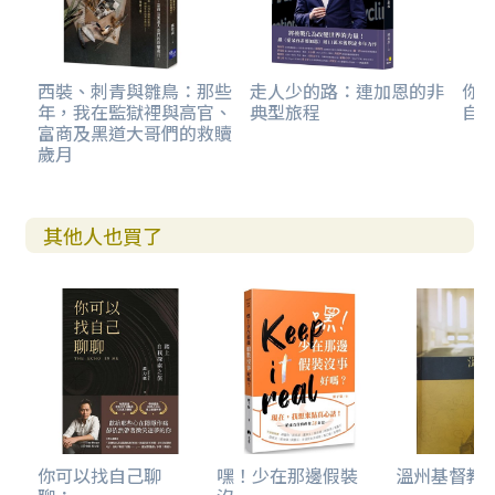
西裝、刺青與雛鳥：那些
走人少的路：連加恩的非
你
年，我在監獄裡與高官、
典型旅程
自
富商及黑道大哥們的救贖
歲月
其他人也買了
你可以找自己聊
嘿！少在那邊假裝
溫州基督教