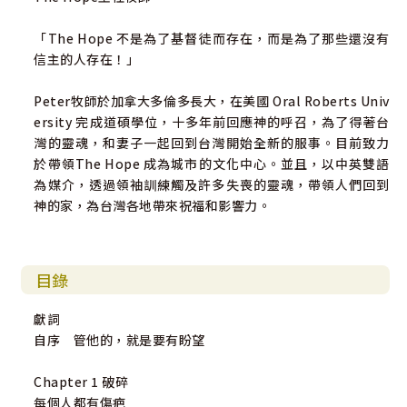
「The Hope 不是為了基督徒而存在，而是為了那些還沒有
七個主題得到七個方向的座右銘。
信主的人存在！」
給破碎、孤單的你座右銘
Peter牧師於加拿大多倫多長大，在美國 Oral Roberts Univ
每個人都有傷疤，但你的傷疤可能是最獨特的。
ersity 完成道碩學位，十多年前回應神的呼召，為了得著台
不要再遮掩破碎的痕跡，它是專屬於你個人的印記，代表你
灣的靈魂，和妻子一起回到台灣開始全新的服事。目前致力
還好好存活著，還有無限可能的未來。
於帶領The Hope 成為城市的文化中心。並且，以中英雙語
「比較心」就像毒品，當你覺得比別人強，嘗到High的滋
為媒介，透過領袖訓練觸及許多失喪的靈魂，帶領人們回到
味，就會一直比下去，但永遠比不完……
神的家，為台灣各地帶來祝福和影響力。
接納自己座右銘
每個孩子都是神創造的、神所愛的，每個人都是很寶貴的，
不需要有任何作為，一出生就有其價值。
目錄
每個人可能有難以言喻的「地雷」那是別人無法理解的。
傷口會痛，提醒了你還沒痊癒，不要以為蓋住就沒關係了。
獻詞
自序 管他的，就是要有盼望
與自己和解座右銘
只要態度和想法一改變，整個人就被釋放了。
Chapter 1 破碎
不是要做完美的人，而是要做完整的人。
每個人都有傷疤