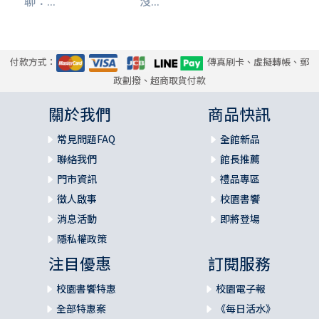
聊：...
沒...
付款方式：
傳真刷卡、虛擬轉帳、郵
政劃撥、超商取貨付款
關於我們
商品快訊
常見問題FAQ
全館新品
聯絡我們
館長推薦
門市資訊
禮品專區
徵人啟事
校園書饗
消息活動
即將登場
隱私權政策
注目優惠
訂閱服務
校園書饗特惠
校園電子報
全部特惠案
《每日活水》