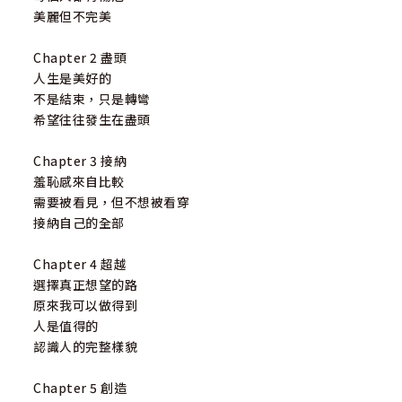
自己跟自己獨白是件危險的事，非常容易陷入顧影自憐的語
美麗但不完美
言。要學習用不一樣的方式對自己講話。
Chapter 2 盡頭
給憂鬱的你座右銘
人生是美好的
停止想要做到零負評。從另一個角度看待自己，才能發現真
不是結束，只是轉彎
正的你。
希望往往發生在盡頭
停止用一大堆壞標籤來定義自己。
沒有人可以是完美的，人不會被完美吸引，而是被美麗吸
Chapter 3 接納
引。
羞恥感來自比較
雖然你現在還感受不到，但人生是美好的。
需要被看見，但不想被看穿
接納自己的全部
給夢想的你座右銘
想法和別人不一樣，不代表是錯的，人生不是只有一條直線
Chapter 4 超越
走下去。
選擇真正想望的路
了解過去，對未來才有更大的盼望。
原來我可以做得到
想要的和擁有的不盡相同，應該先問問自己手中已經擁有的
人是值得的
是什麼？
認識人的完整樣貌
歡慶別人的成功，總有一天會得到更多。
Chapter 5 創造