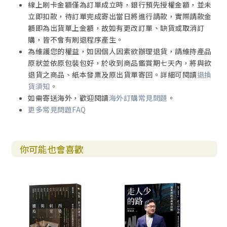
線上刷卡金額僅為訂單成立時，銀行預先授權金額，並未
立即扣款，待訂單完成寄出當日將進行請款，實際請款金
額即為出貨單上金額，故如有更改訂單、缺貨或取消訂
購，皆不會有刷退程序產生。
為維護您的權益，如因個人因素欲辦理退貨，請維持產品
原狀並依原包裝包好，於收到商品鑑賞期七天內，將與欲
退貨之商品、紙本發票及原出貨單寄回。詳細可閱讀
退換
貨須知
。
如需寄送海外，歡迎閱讀
海外訂購常見問題
。
更多常見問題FAQ
你可能也會喜歡