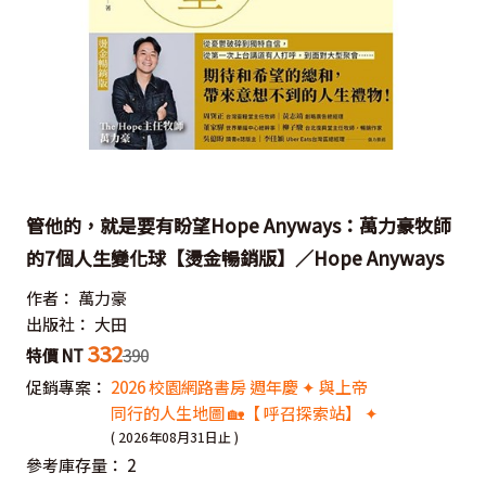
管他的，就是要有盼望Hope Anyways：萬力豪牧師
的7個人生變化球【燙金暢銷版】／Hope Anyways
作者：
萬力豪
出版社：
大田
332
特價 NT
390
促銷專案：
2026 校園網路書房 週年慶 ✦ 與上帝
同行的人生地圖 🏡【 呼召探索站】 ✦
( 2026年08月31日止 )
參考庫存量：
2