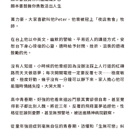
願本書鼓舞你勇敢活出人生
萬力豪，大家喜歡叫他Peter，他曾被冠上「夜店教會」牧
師。
在台上他以中英文，幽默的譬喻、平易近人的講道方式，安
慰台下身心徬徨的心靈，適時給予封閉、挫折、沮喪的遊魂
鼓勵的光。
沒有人知道，小時候的他曾經因為沒辦法踩上人行道的紅磚
路而天天做惡夢；每次開關電燈一定要反覆七次……極度敏
感、極度好動，幾乎沒有一分鐘可以靜下來，家人擔心他可
能隨時情緒失控，大哭大鬧。
高中青春期，好強的他看來逞凶鬥狠其實卻很自卑，甚至覺
得影子都比別人醜。將近三年，反覆的飛翔噩夢追趕他，性
格從狂躁到憂鬱，甚至無預警地，被送進精神病院觀察。
從童年強迫症到毫無自信的青春期，恐懼和「生無可戀」糾