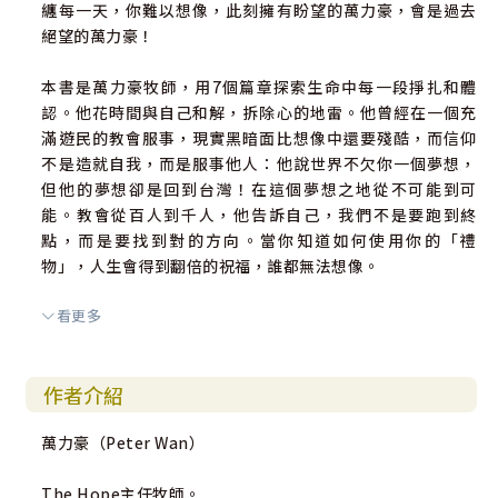
纏每一天，你難以想像，此刻擁有盼望的萬力豪，會是過去
絕望的萬力豪！
本書是萬力豪牧師，用7個篇章探索生命中每一段掙扎和體
認。他花時間與自己和解，拆除心的地雷。他曾經在一個充
滿遊民的教會服事，現實黑暗面比想像中還要殘酷，而信仰
不是造就自我，而是服事他人：他說世界不欠你一個夢想，
但他的夢想卻是回到台灣！在這個夢想之地從不可能到可
能。教會從百人到千人，他告訴自己，我們不是要跑到終
點，而是要找到對的方向。當你知道如何使用你的「禮
物」，人生會得到翻倍的祝福，誰都無法想像。
看更多
本書特色
作者介紹
本書以作者自身的經驗與故事，提供給徬徨與失落的讀者選
擇思考與價值觀。
萬力豪（Peter Wan）
每篇章節結束提供「心的練習題」，讓讀者透過提問，更能
The Hope主任牧師。
夠釐清自己的人生困惑。