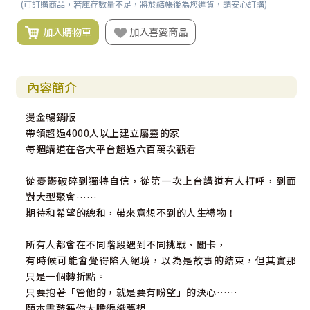
(可訂購商品，若庫存數量不足，將於結帳後為您進貨，請安心訂購)
加入購物車
加入喜愛商品
內容簡介
燙金暢銷版
帶領超過4000人以上建立屬靈的家
每週講道在各大平台超過六百萬次觀看
從憂鬱破碎到獨特自信，從第一次上台講道有人打呼，到面
對大型聚會……
期待和希望的總和，帶來意想不到的人生禮物！
所有人都會在不同階段遇到不同挑戰、關卡，
有時候可能會覺得陷入絕境，以為是故事的結束，但其實那
只是一個轉折點。
只要抱著「管他的，就是要有盼望」的決心……
願本書鼓舞你大膽編織夢想