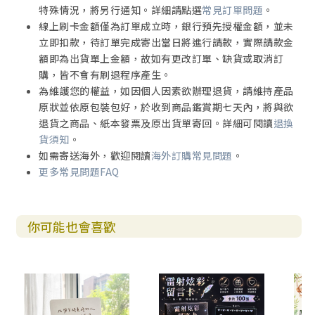
特殊情況，將另行通知。詳細請點選
常見訂單問題
。
線上刷卡金額僅為訂單成立時，銀行預先授權金額，並未
立即扣款，待訂單完成寄出當日將進行請款，實際請款金
額即為出貨單上金額，故如有更改訂單、缺貨或取消訂
購，皆不會有刷退程序產生。
為維護您的權益，如因個人因素欲辦理退貨，請維持產品
原狀並依原包裝包好，於收到商品鑑賞期七天內，將與欲
退貨之商品、紙本發票及原出貨單寄回。詳細可閱讀
退換
貨須知
。
如需寄送海外，歡迎閱讀
海外訂購常見問題
。
更多常見問題FAQ
你可能也會喜歡