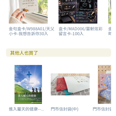
金句盒卡/W988A01/天父
盒卡/MAD006/雷射炫彩
金句
小卡-我想告訴你30入
留言卡-100入
時光
其他人也買了
進入屬天的健康--...
門市信封袋(中)
門市信封袋(