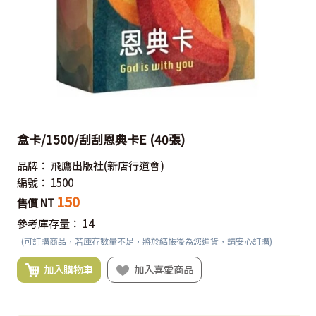
盒卡/1500/刮刮恩典卡E (40張)
品牌：
飛鷹出版社(新店行道會)
編號：
1500
150
售價 NT
參考庫存量：
14
(可訂購商品，若庫存數量不足，將於結帳後為您進貨，請安心訂購)
加入購物車
加入喜愛商品