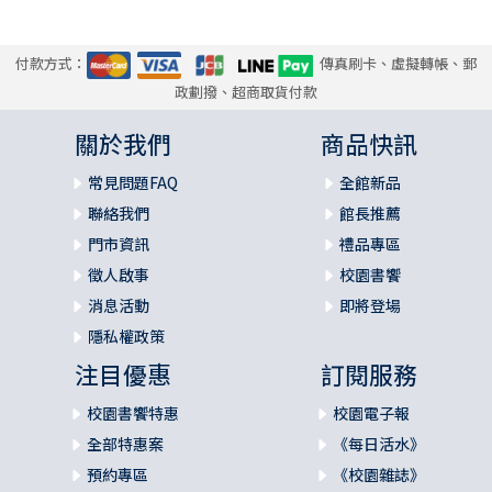
付款方式：
傳真刷卡、虛擬轉帳、郵
政劃撥、超商取貨付款
關於我們
商品快訊
常見問題FAQ
全館新品
聯絡我們
館長推薦
門市資訊
禮品專區
徵人啟事
校園書饗
消息活動
即將登場
隱私權政策
注目優惠
訂閱服務
校園書饗特惠
校園電子報
全部特惠案
《每日活水》
預約專區
《校園雜誌》