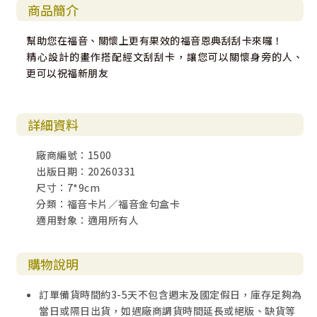
商品簡介
幫助您在福音、關懷上更有果效的福音恩典刮刮卡來囉！
精心設計的畫作搭配經文刮刮卡，讓您可以關懷身旁的人、
更可以祝福新朋友
詳細資料
廠商編號：1500
出版日期：20260331
尺寸：7*9cm
分類：福音卡片／福音金句盒卡
適用對象：適用所有人
購物說明
訂單備貨時間約3-5天不包含週末及國定假日，庫存足夠為
當日或隔日出貨，如遇廠商調貨時間延長或絕版、缺貨等