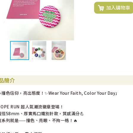
加入購物車
品簡介
撞色信仰，亮出態度！✨Wear Your Faith, Color Your Day」
HOPE RUN 超人氣潮流徽章登場！
直徑58mm、厚實馬口鐵別針款，質感滿分💪
這系列就是——撞色、亮眼、不拘一格！🔥