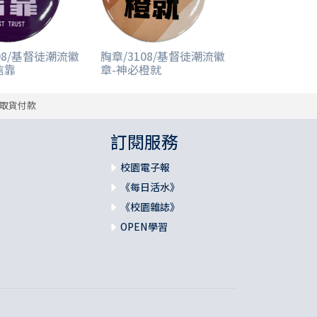
08/基督徒潮流徽
胸章/3108/基督徒潮流徽
信靠
章-神必橙就
取貨付款
訂閱服務
校園電子報
《每日活水》
《校園雜誌》
OPEN學習