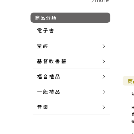
商品分類
電 子 書
聖 經
基 督 教 書 籍
新 舊 約 聖 經
福 音 禮 品
簡 體 聖 經
聖 經 論 叢
和 合 本
商
一 般 禮 品
英 文 聖 經
神 學 類
福 音 飾 品 配 件
和 合 本 標 點
參 考 書 工 具 書

音 樂
外 文 聖 經
實 踐 神 學
福 音 家 飾 用 品
一 般 卡 片
新 標 點 和 合 本
K J V
摩 西 五 經
系 統 神 學
福 音 項 鍊
讀 經 法
中 外 文 聖 經
教 會 歷 史
福 音 生 活 雜 貨
一 般 文 具
詩 本 樂 譜
和 合 本 修 訂 版
E S V
歷 史 書
神 、 創 造
宣 教 差 傳
福 音 耳 環 / 耳 夾
福 音 桌 飾 品
萬 用 卡
釋 經 法
創 世 記