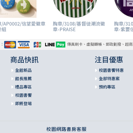
/AP0002/信望愛徽章
胸章/3108/基督徒潮流徽
胸章/31
針組
章-PRAISE
章-紫要
式：
傳真刷卡、虛擬轉帳、郵政劃撥、超商
商品快訊
注目優惠
全館新品
校園書饗特惠
館長推薦
全部特惠案
禮品專區
預約專區
校園書饗
即將登場
校園網路書房客服