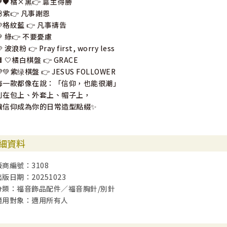
🧡🖤橘×黑👉 靠主得勝
💟紫👉 凡事謝恩
🩵格紋藍 👉 凡事禱告
💚 綠👉 不要憂慮
 波浪粉 👉 Pray first, worry less
 🤍橘白棋盤 👉 GRACE
💚紫绿棋盤 👉 JESUS FOLLOWER
每一款都像在說：「信仰，也能很潮」
別在包上、外套上、帽子上，
讓信仰成為你的日常造型點綴✨
細資料
廠商編號：3108
出版日期：20251023
分類：福音飾品配件／福音胸針/別針
適用對象：適用所有人