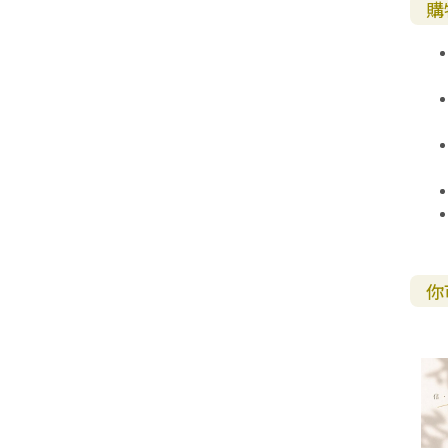
購
其 他 中 外 文 聖 經
新 約 歷 史 書
青 少 年
靈 恩
研 經 材 料
詩 、 散 文
福 音 包 裝 用 品
聖 經 故 事
約 拿 書
約 翰 福 音
加 拉 太 書
雅 各 書
啟 示 錄
信 徒 神 學
福 音 明 信 片 . 書 籤
成 人
教 育
兒 童 教 材
劇 本 遊 戲
福 音 文 具 雜 貨
聖 經 神 學
彌 迦 書
以 弗 所 書
彼 得 前 書
使 徒 行 傳
靈 界
福 音 季 節 卡
職 業
文 字 工 作
青 少 年 教 材
兒 童 故 事 C D
偽 經 次 經
那 鴻 書
腓 立 比 書
彼 得 後 書
福 音 小 禮 卡
特 殊 問 題
小 組 教 會
幼 稚 教 材
畫 冊
哈 巴 谷 書
歌 羅 西 書
約 翰 壹 、 貳 、 參 書
其 他 福 音 卡 片
生 活 教 導
成 人 教 材
西 番 雅 書
帖 撒 羅 尼 迦 前 後
猶 大 書
主 日 學 教 材
哈 該 書
提 摩 太 前 後
你
歸 納 法 研 經
撒 迦 利 亞 書
提 多 書
紙 品
瑪 拉 基 書
腓 利 門 書
教 牧 書 信