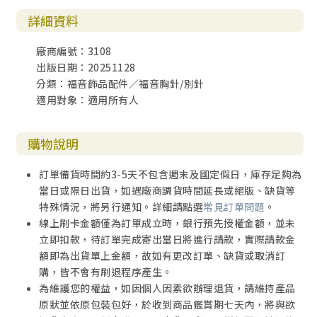
詳細資料
廠商編號：3108
出版日期：20251128
分類：福音飾品配件／福音胸針/別針
適用對象：適用所有人
購物說明
訂單備貨時間約3-5天不包含週末及國定假日，庫存足夠為
當日或隔日出貨，如遇廠商調貨時間延長或絕版、缺貨等
特殊情況，將另行通知。詳細請點選
常見訂單問題
。
線上刷卡金額僅為訂單成立時，銀行預先授權金額，並未
立即扣款，待訂單完成寄出當日將進行請款，實際請款金
額即為出貨單上金額，故如有更改訂單、缺貨或取消訂
購，皆不會有刷退程序產生。
為維護您的權益，如因個人因素欲辦理退貨，請維持產品
原狀並依原包裝包好，於收到商品鑑賞期七天內，將與欲