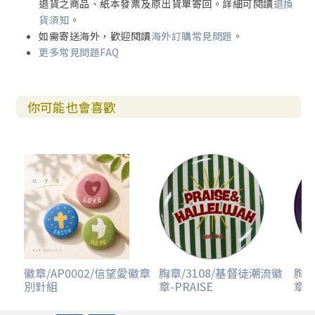
退貨之商品、紙本發票及原出貨單寄回。詳細可閱讀
退換
貨須知
。
如需寄送海外，歡迎閱讀
海外訂購常見問題
。
更多常見問題FAQ
你可能也會喜歡
徽章/AP0002/信望愛徽章
胸章/3108/基督徒潮流徽
胸章
別針組
章-PRAISE
章-