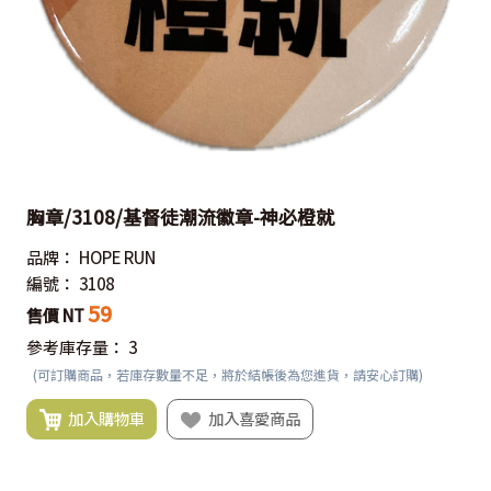
胸章/3108/基督徒潮流徽章-神必橙就
品牌：
HOPE RUN
編號：
3108
59
售價 NT
參考庫存量：
3
(可訂購商品，若庫存數量不足，將於結帳後為您進貨，請安心訂購)
加入購物車
加入喜愛商品