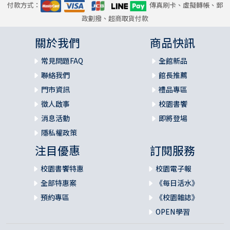
付款方式：
傳真刷卡、虛擬轉帳、郵
政劃撥、超商取貨付款
關於我們
商品快訊
常見問題FAQ
全館新品
聯絡我們
館長推薦
門市資訊
禮品專區
徵人啟事
校園書饗
消息活動
即將登場
隱私權政策
注目優惠
訂閱服務
校園書饗特惠
校園電子報
全部特惠案
《每日活水》
預約專區
《校園雜誌》
OPEN學習