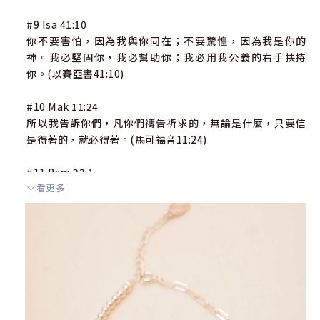
#9 Isa 41:10
你不要害怕，因為我與你同在；不要驚惶，因為我是你的
神。我必堅固你，我必幫助你；我必用我公義的右手扶持
你。(以賽亞書41:10)
#10 Mak 11:24
所以我告訴你們，凡你們禱告祈求的，無論是什麼，只要信
是得著的，就必得著。(馬可福音11:24)
#11 Psm 23:1
看更多
耶和華是我的牧者，我必不致缺乏 。(詩篇23:1)
#12 Psm 23:2
祂使我躺臥在青草地上，領我在可安歇的水邊。(詩篇23:2)
#13 Jhn 14:27
我留下平安給你們；我將我的平安賜給你們。我所賜的，不
像世人所賜的。你們心裡不要憂愁，也不要膽怯。(約翰福音