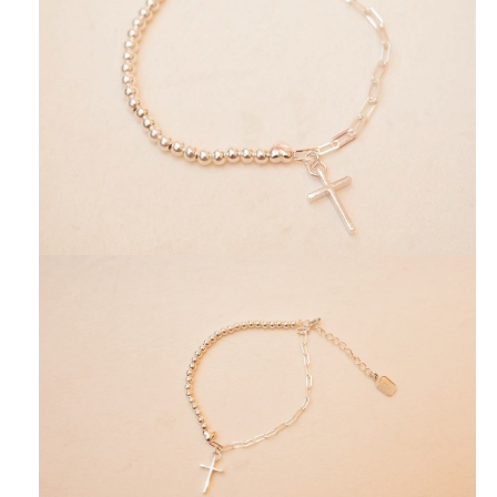
14:27)
#14 1Co 2:9
然而正如經上所記：「神為愛他的人所預備的，是眼睛沒有
見過，耳朵沒有聽過，人心也沒有想過的。」(哥林多前書 2:
9)
#15 Phl 4:19
我的神必照他榮耀的豐富，在基督耶穌裡，使你們一切所需
用的都充足。(腓利比書4:19)
#16 Eph 3:20
神能照著運行在我們心裡的大力，充充足足地成就一切，超
過我們所求所想的。(以弗所書 3:20)
#17 1Jh 4:19
我們愛，因為神先愛我們。(約翰一書 4:19)
材質：925純銀
長度：16公分+延長鍊4公分