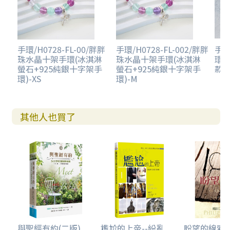
手環/H0728-FL-00/胖胖
手環/H0728-FL-002/胖胖
手環
珠水晶十架手環(冰淇淋
珠水晶十架手環(冰淇淋
環-F
螢石+925純銀十字架手
螢石+925純銀十字架手
款)
環)-XS
環)-M
其他人也買了
與聖經有約(二版)
尷尬的上帝--紛亂...
盼望的線索