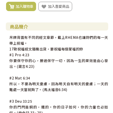
加入購物車
加入喜愛商品
商品簡介
吊牌背面有不同的經文章節，戴上RHEMA也讓妳們的每一天
帶上祝福。
17款祝福經文隨機出貨，要祝福每個蒙福的妳
#1 Pro 4:23
你要保守你的心，勝過保守一切，因為一生的果效是由心發
出。(箴言4:23)
#2 Mat 6:34
所以，不要為明天憂慮，因為明天自有明天的憂慮；一天的
難處一天當就夠了。(馬太福音6:34)
#3 Deu 33:25
你的門閂是銅的，鐵的。你的日子如何，你的力量也必如
何。(申命記 33 : 25)