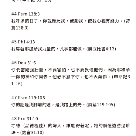
#4 Psm 138:3
我呼求的日子，你就應允我，鼓勵我，使我心裡有能力。(詩
篇138:3)
#5 Phl 4:13
我靠著那加給我力量的，凡事都能做。(腓立比書4:13)
#6 Deu 31:6
你們當剛強壯膽，不要害怕，也不要畏懼他們，因為耶和華
─你的神和你同去。他必不撇下你，也不丟棄你。(申命記3
1：6)
#7 Psm 119:105
你的話是我腳前的燈，是我路上的光。(詩篇119:105)
#8 Pro 31:10
才德（品德極佳）的婦人，誰能得著呢﹖她的價值遠勝過珍
珠。(箴言31:10)