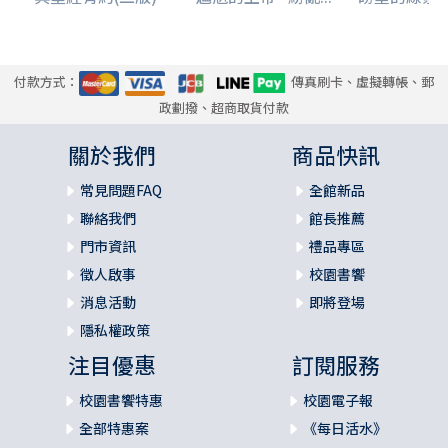
付款方式：
傳真刷卡、虛擬轉帳、郵
政劃撥、超商取貨付款
關於我們
商品快訊
常見問題FAQ
全館新品
聯絡我們
館長推薦
門市資訊
禮品專區
徵人啟事
校園書饗
消息活動
即將登場
隱私權政策
注目優惠
訂閱服務
校園書饗特惠
校園電子報
全部特惠案
《每日活水》