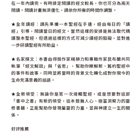
在一年內讀完。有時排定閱讀的經文較長，你也可分為兩天
閱讀。閱讀計畫無須僵化，請依你所需的時間作調整。
★全年讀經：請先準備一本聖經在手邊，經由每日的「讀
經」引導，閱讀當日的經文。當然這樣的安排是無法取代精
讀整本聖經，但透過這樣的方式可減少讀經的阻礙，並對進
一步研讀聖經有所助益。
★名家撰文：本書由得獎作家楊腓力和專職作家昆布蘭共同
執筆「經文解說」與「省思」，幫助你瞭解新、舊約聖經中
的事件和故事，同時並將當時的背景文化轉化成對你現今的
生命充滿意義的話語。
★全新領受：無論你是第一次接觸聖經，或是想要對這部
「書中之書」有新的領受，這本鼓舞人心、極富洞察力的靈
修書籍，正能幫助你發現屬靈的力量，並與神建立一生的關
係。
好評推薦