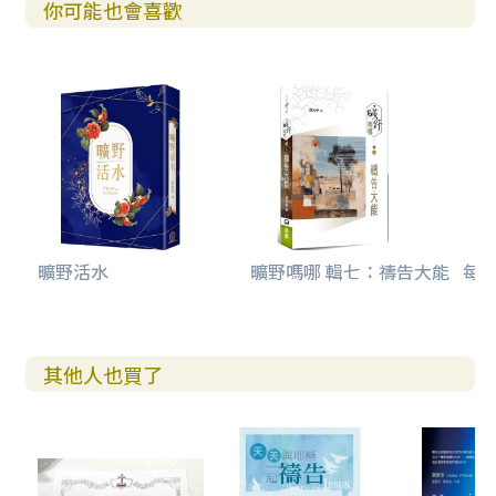
你可能也會喜歡
曠野活水
曠野嗎哪 輯七：禱告大能
每日
其他人也買了