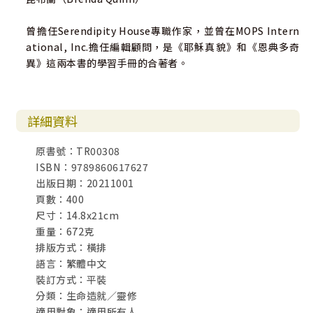
曾擔任Serendipity House專職作家，並曾在MOPS Intern
ational, Inc.擔任編輯顧問，是《耶穌真貌》和《恩典多奇
異》這兩本書的學習手冊的合著者。
詳細資料
原書號：TR00308
ISBN：9789860617627
出版日期：20211001
頁數：400
尺寸：14.8x21cm
重量：672克
排版方式：橫排
語言：繁體中文
裝訂方式：平裝
分類：生命造就／靈修
適用對象：適用所有人