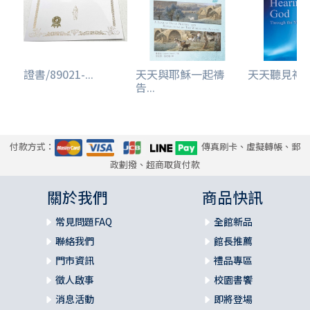
證書/89021-...
天天與耶穌一起禱
天天聽見神
告...
付款方式：
傳真刷卡、虛擬轉帳、郵
政劃撥、超商取貨付款
關於我們
商品快訊
常見問題FAQ
全館新品
聯絡我們
館長推薦
門市資訊
禮品專區
徵人啟事
校園書饗
消息活動
即將登場