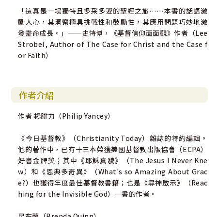
「這真是一場獨特且多采多姿的聖經之旅……本書的話語激
勵人心，其洞察極具挑戰性和鼓勵性，其應用問題巧妙地激
發靈命成長。」──史特博，《基督信仰面面觀》作者（Lee
Strobel, Author of The Case for Christ and the Case f
or Faith）
作者介紹
作者 楊腓力（Philip Yancey）
《今日基督教》（Christianity Today）雜誌的特約編輯。
他的著作中，已有十三本榮獲美國基督教出版協會（ECPA）
好書金牌獎；其中《耶穌真貌》（The Jesus I Never Kne
w）和《恩典多奇異》（What's so Amazing About Grac
e?）也獲得年度最佳基督教書籍；也是《尋神啟示》（Reac
hing for the Invisible God）一書的作者。
昆布蘭（Brenda Quinn）