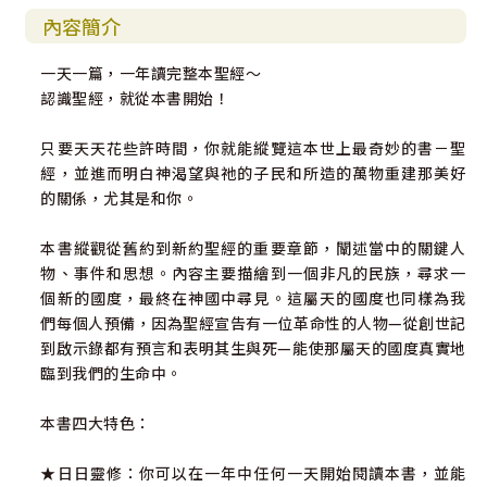
內容簡介
一天一篇，一年讀完整本聖經～
認識聖經，就從本書開始！
只要天天花些許時間，你就能縱覽這本世上最奇妙的書－聖
經，並進而明白神渴望與祂的子民和所造的萬物重建那美好
的關係，尤其是和你。
本書縱觀從舊約到新約聖經的重要章節，闡述當中的關鍵人
物、事件和思想。內容主要描繪到一個非凡的民族，尋求一
個新的國度，最終在神國中尋見。這屬天的國度也同樣為我
們每個人預備，因為聖經宣告有一位革命性的人物—從創世記
到啟示錄都有預言和表明其生與死—能使那屬天的國度真實地
臨到我們的生命中。
本書四大特色：
★日日靈修：你可以在一年中任何一天開始閱讀本書，並能