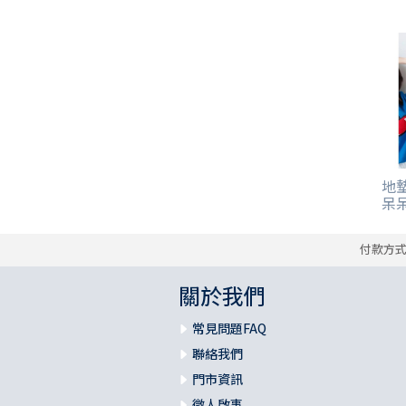
其 他 中 外 文 聖 經
新 約 歷 史 書
青 少 年
靈 恩
研 經 材 料
詩 、 散 文
福 音 包 裝 用 品
聖 經 故 事
約 拿 書
約 翰 福 音
加 拉 太 書
雅 各 書
啟 示 錄
信 徒 神 學
福 音 明 信 片 . 書 籤
成 人
教 育
兒 童 教 材
劇 本 遊 戲
福 音 文 具 雜 貨
聖 經 神 學
彌 迦 書
以 弗 所 書
彼 得 前 書
使 徒 行 傳
靈 界
福 音 季 節 卡
職 業
文 字 工 作
青 少 年 教 材
兒 童 故 事 C D
偽 經 次 經
那 鴻 書
腓 立 比 書
彼 得 後 書
福 音 小 禮 卡
特 殊 問 題
小 組 教 會
幼 稚 教 材
畫 冊
哈 巴 谷 書
歌 羅 西 書
約 翰 壹 、 貳 、 參 書
其 他 福 音 卡 片
地墊
呆呆
生 活 教 導
成 人 教 材
西 番 雅 書
帖 撒 羅 尼 迦 前 後
猶 大 書
付款方
主 日 學 教 材
哈 該 書
提 摩 太 前 後
關於我們
歸 納 法 研 經
撒 迦 利 亞 書
提 多 書
常見問題FAQ
紙 品
瑪 拉 基 書
腓 利 門 書
聯絡我們
門市資訊
教 牧 書 信
徵人啟事