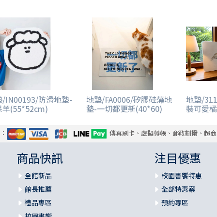
/IN00193/防滑地墊-
地墊/FA0006/矽膠硅藻地
地墊/31
羊(55*52cm)
墊-一切都更新(40*60)
裝可愛橘
式：
傳真刷卡、虛擬轉帳、郵政劃撥、超商
商品快訊
注目優惠
全館新品
校園書饗特惠
館長推薦
全部特惠案
禮品專區
預約專區
校園書饗