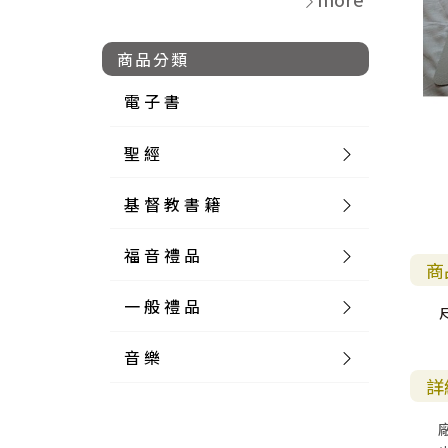
商品分類
電 子 書
聖 經
基 督 教 書 籍
新 舊 約 聖 經
福 音 禮 品
簡 體 聖 經
聖 經 論 叢
和 合 本
商
一 般 禮 品
英 文 聖 經
神 學 類
福 音 飾 品 配 件
和 合 本 標 點
參 考 書 工 具 書
尺
音 樂
外 文 聖 經
實 踐 神 學
福 音 家 飾 用 品
一 般 卡 片
新 標 點 和 合 本
K J V
摩 西 五 經
系 統 神 學
福 音 項 鍊
讀 經 法
詳
中 外 文 聖 經
教 會 歷 史
福 音 生 活 雜 貨
一 般 文 具
詩 本 樂 譜
和 合 本 修 訂 版
E S V
歷 史 書
神 、 創 造
宣 教 差 傳
福 音 耳 環 / 耳 夾
福 音 桌 飾 品
萬 用 卡
釋 經 法
創 世 記