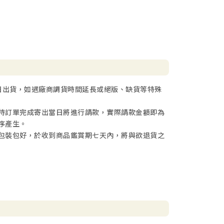
日出貨，如遇廠商調貨時間延長或絕版、缺貨等特殊
待訂單完成寄出當日將進行請款，實際請款金額即為
序產生。
包裝包好，於收到商品鑑賞期七天內，將與欲退貨之