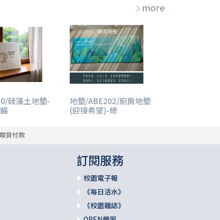
more
10/硅藻土地墊-
地墊/ABE202/廚房地墊
貓
(迎接希望)-綠
取貨付款
訂閱服務
校園電子報
《每日活水》
《校園雜誌》
OPEN學習