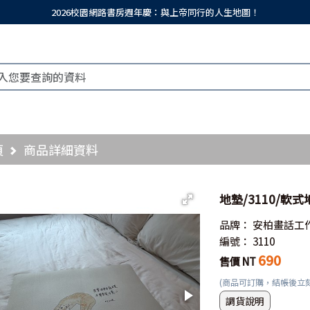
2026校園網路書房週年慶：與上帝同行的人生地圖！
頁
商品詳細資料
地墊/3110/軟
品牌：
安柏畫話工
編號：
3110
690
售價 NT
(商品可訂購，結帳後立
調貨說明