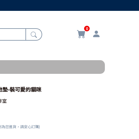
0
式地墊-裝可愛的貓咪
作室
刻為您進貨，請安心訂購)