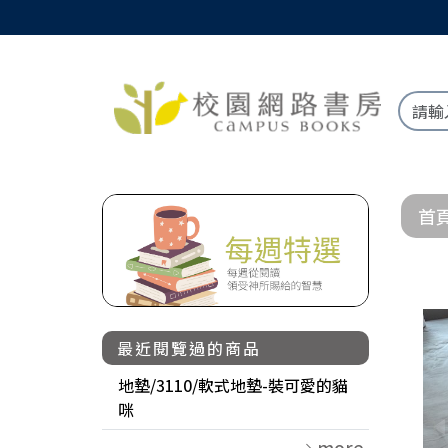
首
最近閱覽過的商品
地墊/3110/軟式地墊-裝可愛的貓
咪
more