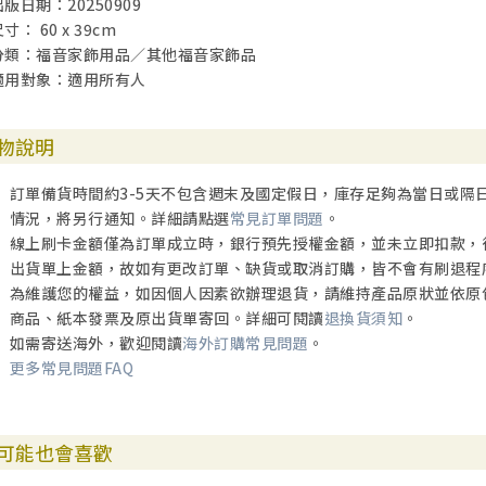
出版日期：20250909
寸： 60 x 39cm
分類：福音家飾用品／其他福音家飾品
適用對象：適用所有人
物說明
訂單備貨時間約3-5天不包含週末及國定假日，庫存足夠為當日或隔
情況，將另行通知。詳細請點選
常見訂單問題
。
線上刷卡金額僅為訂單成立時，銀行預先授權金額，並未立即扣款，
出貨單上金額，故如有更改訂單、缺貨或取消訂購，皆不會有刷退程
為維護您的權益，如因個人因素欲辦理退貨，請維持產品原狀並依原
商品、紙本發票及原出貨單寄回。詳細可閱讀
退換貨須知
。
如需寄送海外，歡迎閱讀
海外訂購常見問題
。
更多常見問題FAQ
可能也會喜歡