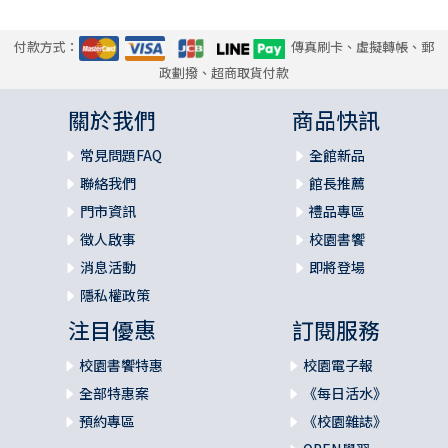
付款方式：
傳真刷卡、虛擬轉帳、郵
政劃撥、超商取貨付款
關於我們
商品快訊
常見問題FAQ
全館新品
聯絡我們
館長推薦
門市資訊
禮品專區
徵人啟事
校園書饗
消息活動
即將登場
隱私權政策
注目優惠
訂閱服務
校園書饗特惠
校園電子報
全部特惠案
《每日活水》
預約專區
《校園雜誌》