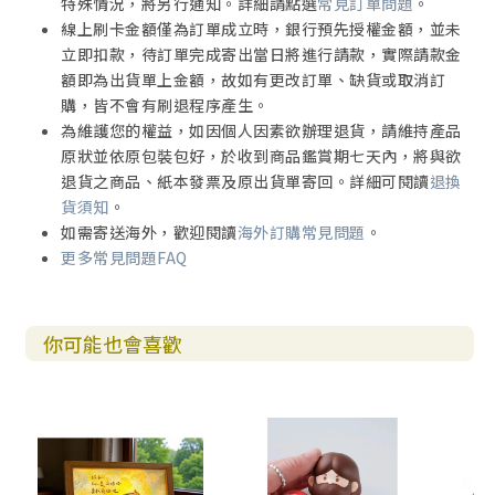
特殊情況，將另行通知。詳細請點選
常見訂單問題
。
線上刷卡金額僅為訂單成立時，銀行預先授權金額，並未
立即扣款，待訂單完成寄出當日將進行請款，實際請款金
額即為出貨單上金額，故如有更改訂單、缺貨或取消訂
購，皆不會有刷退程序產生。
為維護您的權益，如因個人因素欲辦理退貨，請維持產品
原狀並依原包裝包好，於收到商品鑑賞期七天內，將與欲
退貨之商品、紙本發票及原出貨單寄回。詳細可閱讀
退換
貨須知
。
如需寄送海外，歡迎閱讀
海外訂購常見問題
。
更多常見問題FAQ
你可能也會喜歡