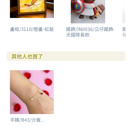
畫框/3110/燈畫-松鼠
擺飾/IN0036/公仔擺飾-
擺飾
天國隊長款
仔擺
其他人也買了
手鍊/B43/沙崙...