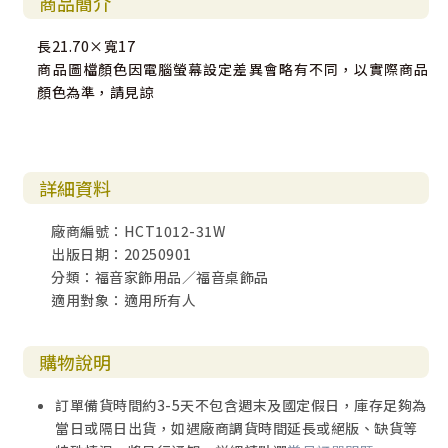
商品簡介
長21.70×寬17
商品圖檔顏色因電腦螢幕設定差異會略有不同，以實際商品
顏色為準，請見諒
詳細資料
廠商編號：HCT1012-31W
出版日期：20250901
分類：福音家飾用品／福音桌飾品
適用對象：適用所有人
購物說明
訂單備貨時間約3-5天不包含週末及國定假日，庫存足夠為
當日或隔日出貨，如遇廠商調貨時間延長或絕版、缺貨等