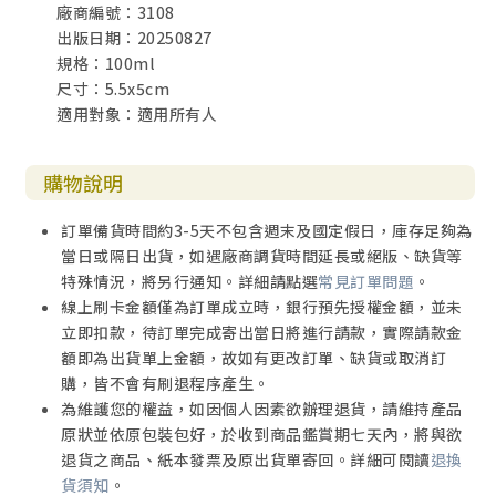
廠商編號：3108
出版日期：20250827
規格：100ml
尺寸：5.5x5cm
適用對象：適用所有人
購物說明
訂單備貨時間約3-5天不包含週末及國定假日，庫存足夠為
當日或隔日出貨，如遇廠商調貨時間延長或絕版、缺貨等
特殊情況，將另行通知。詳細請點選
常見訂單問題
。
線上刷卡金額僅為訂單成立時，銀行預先授權金額，並未
立即扣款，待訂單完成寄出當日將進行請款，實際請款金
額即為出貨單上金額，故如有更改訂單、缺貨或取消訂
購，皆不會有刷退程序產生。
為維護您的權益，如因個人因素欲辦理退貨，請維持產品
原狀並依原包裝包好，於收到商品鑑賞期七天內，將與欲
退貨之商品、紙本發票及原出貨單寄回。詳細可閱讀
退換
貨須知
。