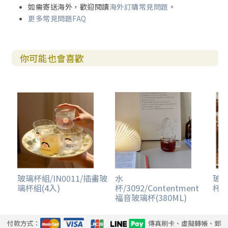
如需寄送海外，歡迎閱讀
海外訂購常見問題
。
更多常見問題FAQ
你可能也會喜歡
玻璃杯組/IN0011/插畫玻
水
玻璃
璃杯組(4入)
杯/3092/Contentment
杯
福音玻璃杯(380ML)
付款方式：
傳真刷卡、虛擬轉帳、郵