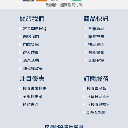
政劃撥、超商取貨付款
關於我們
商品快訊
常見問題FAQ
全館新品
聯絡我們
館長推薦
門市資訊
禮品專區
徵人啟事
校園書饗
消息活動
即將登場
隱私權政策
注目優惠
訂閱服務
校園書饗特惠
校園電子報
全部特惠案
《每日活水》
預約專區
《校園雜誌》
OPEN學習
校園網路書房客服