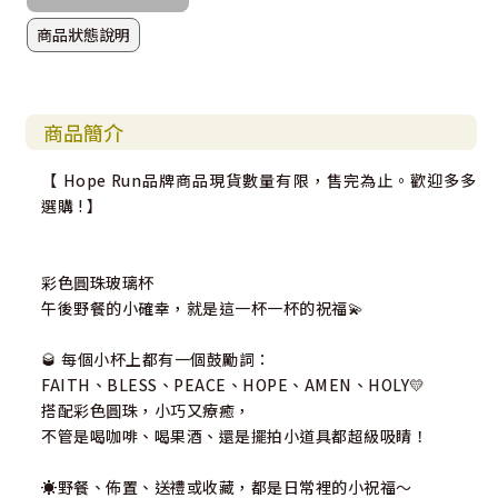
商品狀態說明
商品簡介
【 Hope Run品牌商品現貨數量有限，售完為止。歡迎多多
選購 ! 】
彩色圓珠玻璃杯
午後野餐的小確幸，就是這一杯一杯的祝福💫
🥃 每個小杯上都有一個鼓勵詞：
FAITH、BLESS、PEACE、HOPE、AMEN、HOLY💛
搭配彩色圓珠，小巧又療癒，
不管是喝咖啡、喝果酒、還是擺拍小道具都超級吸睛！
☀️野餐、佈置、送禮或收藏，都是日常裡的小祝福～