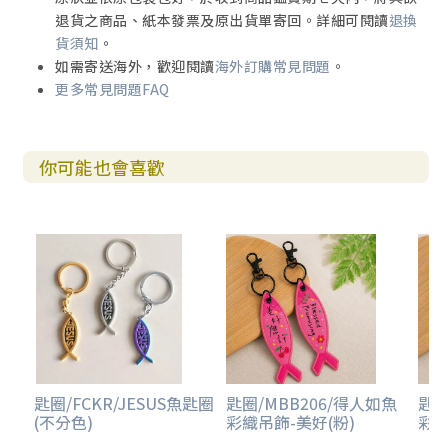
退貨之商品、紙本發票及原出貨單寄回。詳細可閱讀
退換
貨須知
。
如需寄送海外，歡迎閱讀
海外訂購常見問題
。
更多常見問題FAQ
你可能也會喜歡
匙圈/FCKR/JESUS魚匙圈
匙圈/MBB206/得人如魚
匙圈
(不分色)
彩織吊飾-美好(粉)
彩織