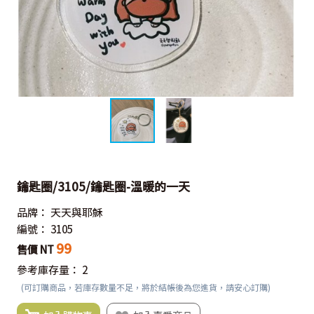
鑰匙圈/3105/鑰匙圈-溫暖的一天
品牌：
天天與耶穌
編號：
3105
99
售價 NT
參考庫存量：
2
(可訂購商品，若庫存數量不足，將於結帳後為您進貨，請安心訂購)