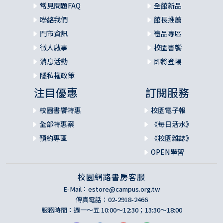
常見問題FAQ
全館新品
聯絡我們
館長推薦
門市資訊
禮品專區
徵人啟事
校園書饗
消息活動
即將登場
隱私權政策
注目優惠
訂閱服務
校園書饗特惠
校園電子報
全部特惠案
《每日活水》
預約專區
《校園雜誌》
OPEN學習
校園網路書房客服
E-Mail：
estore@campus.org.tw
傳真電話：02-2918-2466
服務時間：週一～五 10:00～12:30；13:30～18:00