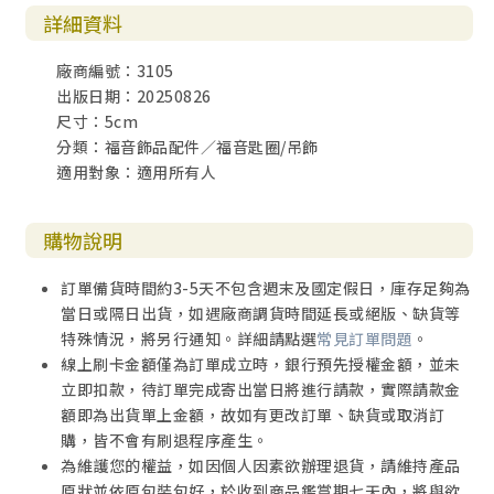
詳細資料
廠商編號：3105
出版日期：20250826
尺寸：5cm
分類：福音飾品配件／福音匙圈/吊飾
適用對象：適用所有人
購物說明
訂單備貨時間約3-5天不包含週末及國定假日，庫存足夠為
當日或隔日出貨，如遇廠商調貨時間延長或絕版、缺貨等
特殊情況，將另行通知。詳細請點選
常見訂單問題
。
線上刷卡金額僅為訂單成立時，銀行預先授權金額，並未
立即扣款，待訂單完成寄出當日將進行請款，實際請款金
額即為出貨單上金額，故如有更改訂單、缺貨或取消訂
購，皆不會有刷退程序產生。
為維護您的權益，如因個人因素欲辦理退貨，請維持產品
原狀並依原包裝包好，於收到商品鑑賞期七天內，將與欲