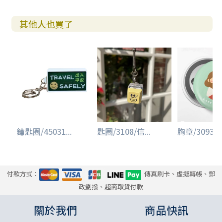
其他人也買了
錀匙圈/45031...
匙圈/3108/信...
胸章/3093/台
付款方式：
傳真刷卡、虛擬轉帳、郵
政劃撥、超商取貨付款
關於我們
商品快訊