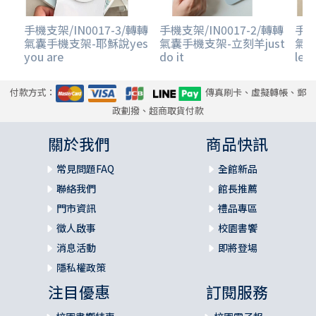
手機支架/IN0017-3/轉轉
手機支架/IN0017-2/轉轉
手機
氣囊手機支架-耶穌說yes
氣囊手機支架-立刻羊just
氣
you are
do it
let'
付款方式：
傳真刷卡、虛擬轉帳、郵
政劃撥、超商取貨付款
關於我們
商品快訊
常見問題FAQ
全館新品
聯絡我們
館長推薦
門市資訊
禮品專區
徵人啟事
校園書饗
消息活動
即將登場
隱私權政策
注目優惠
訂閱服務