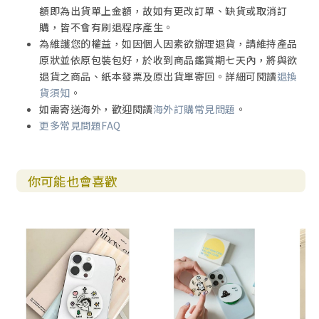
額即為出貨單上金額，故如有更改訂單、缺貨或取消訂
購，皆不會有刷退程序產生。
為維護您的權益，如因個人因素欲辦理退貨，請維持產品
原狀並依原包裝包好，於收到商品鑑賞期七天內，將與欲
退貨之商品、紙本發票及原出貨單寄回。詳細可閱讀
退換
貨須知
。
如需寄送海外，歡迎閱讀
海外訂購常見問題
。
更多常見問題FAQ
你可能也會喜歡