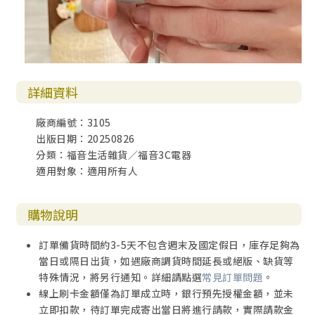
詳細資料
廠商編號：3105
出版日期：20250826
分類：福音生活雜貨／福音3C電器
適用對象：適用所有人
購物說明
訂單備貨時間約3-5天不包含週末及國定假日，庫存足夠為
當日或隔日出貨，如遇廠商調貨時間延長或絕版、缺貨等
特殊情況，將另行通知。詳細請點選
常見訂單問題
。
線上刷卡金額僅為訂單成立時，銀行預先授權金額，並未
立即扣款，待訂單完成寄出當日將進行請款，實際請款金