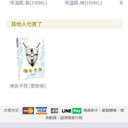
保溫瓶-紫(350ML)
保溫瓶-綠(350ML)
保溫
其他人也買了
禱告手冊 (更新版)
付款方式：
傳真刷卡、虛擬轉帳、郵
政劃撥、超商取貨付款