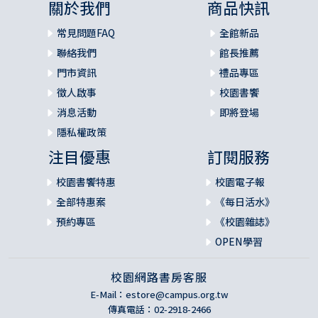
關於我們
商品快訊
常見問題FAQ
全館新品
聯絡我們
館長推薦
門市資訊
禮品專區
徵人啟事
校園書饗
消息活動
即將登場
隱私權政策
注目優惠
訂閱服務
校園書饗特惠
校園電子報
全部特惠案
《每日活水》
預約專區
《校園雜誌》
OPEN學習
校園網路書房客服
E-Mail：
estore@campus.org.tw
傳真電話：02-2918-2466