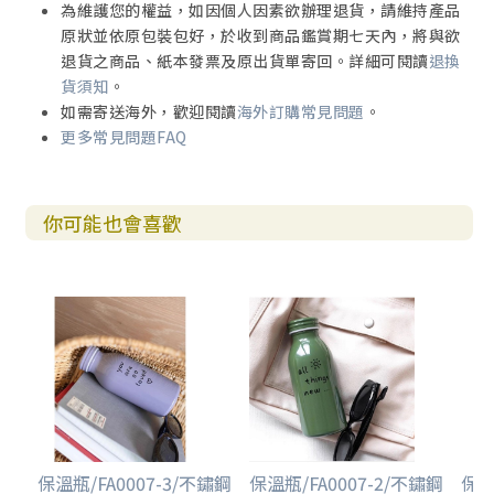
為維護您的權益，如因個人因素欲辦理退貨，請維持產品
原狀並依原包裝包好，於收到商品鑑賞期七天內，將與欲
退貨之商品、紙本發票及原出貨單寄回。詳細可閱讀
退換
貨須知
。
如需寄送海外，歡迎閱讀
海外訂購常見問題
。
更多常見問題FAQ
你可能也會喜歡
保溫瓶/FA0007-3/不鏽鋼
保溫瓶/FA0007-2/不鏽鋼
保溫