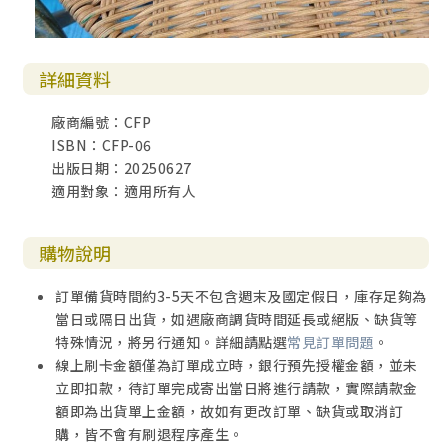
詳細資料
廠商編號：CFP
ISBN：CFP-06
出版日期：20250627
適用對象：適用所有人
購物說明
訂單備貨時間約3-5天不包含週末及國定假日，庫存足夠為
當日或隔日出貨，如遇廠商調貨時間延長或絕版、缺貨等
特殊情況，將另行通知。詳細請點選
常見訂單問題
。
線上刷卡金額僅為訂單成立時，銀行預先授權金額，並未
立即扣款，待訂單完成寄出當日將進行請款，實際請款金
額即為出貨單上金額，故如有更改訂單、缺貨或取消訂
購，皆不會有刷退程序產生。