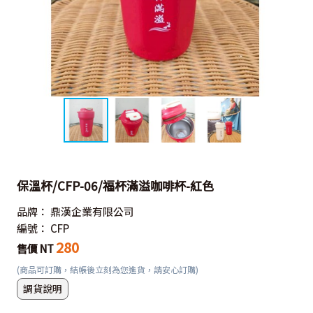
保溫杯/CFP-06/福杯滿溢咖啡杯-紅色
品牌：
鼎漢企業有限公司
編號：
CFP
280
售價 NT
(商品可訂購，結帳後立刻為您進貨，請安心訂購)
調貨說明