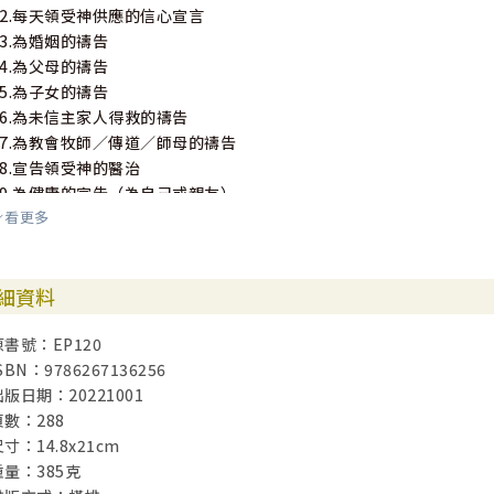
22.每天領受神供應的信心宣言
23.為婚姻的禱告
24.為父母的禱告
25.為子女的禱告
26.為未信主家人得救的禱告
27.為教會牧師／傳道／師母的禱告
28.宣告領受神的醫治
29.為健康的宣告（為自己或親友）
看更多
1）斷開疾病影響的宣告
2）每天多讀經、多禱告
3）腫瘤
細資料
【得醫治的禱告】
4）心臟、血管、血液疾病
原書號：EP120
5）免疫系統
SBN：9786267136256
6）肝臟
出版日期：20221001
7）消化系統（腸胃）疾病
頁數：288
8）呼吸系統（呼吸道）過敏疾病
寸：14.8x21cm
9）骨骼疾病、關節炎
重量：385克
10）泌尿系統（腎臟）疾病