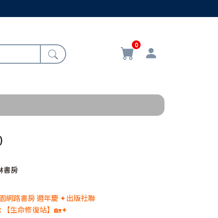
0
)
琳書房
 校園網路書房 週年慶 ✦出版社聯
x 【生命修復站】🏡✦