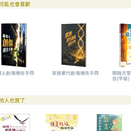
可能也會喜歡
11）神憐憫
12）神行奇事、醫治
13）神賜予
14）神垂聽禱告
15）神是我勝利的旌旗
16）神是我磐石
17）神是我力量
18）神是我的盾牌
附錄： 從罪的捆綁、咒詛中得潔淨、醫治釋放
和建立在基督裡的身份的禱告及附表
場人創傷禱告手冊
家族累代創傷禱告手冊
開啟天堂
告(平裝)
附錄一：從罪的捆綁、咒詛中得潔淨的禱告
附錄一禱告使用說明
1.世代之罪的禱告
他人也買了
2.代表家族認罪的禱告
3.為拜祖先的罪認罪禱告
4.取消並破除血盟、誓約、咒詛的禱告
5.為生肖及拜龍的罪認罪