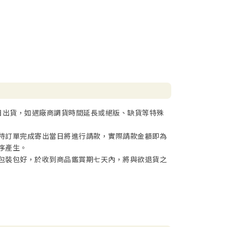
日出貨，如遇廠商調貨時間延長或絕版、缺貨等特殊
待訂單完成寄出當日將進行請款，實際請款金額即為
序產生。
包裝包好，於收到商品鑑賞期七天內，將與欲退貨之