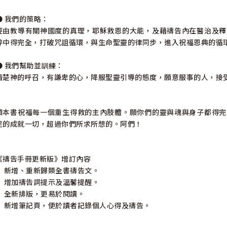
● 我們的策略：
經由教導有關神國度的真理，耶穌救恩的大能，及藉禱告內在醫治及釋
碎中得完全，打破咒詛循環，與生命聖靈的律同步，進入祝福恩典的循
● 我們幫助並訓練：
清楚神的呼召，有謙卑的心，降服聖靈引導的態度，願意服事的人，接
願本書祝福每一個重生得救的主內肢體。願你們的靈與魂與身子都得完
足的成就一切，超過你們所求所想的。阿們！
《禱告手冊更新版》增訂內容
• 新增、重新歸類全書禱告文。
• 增加禱告詞提示及溫馨提醒。
• 全新排版，更易於閱讀。
• 新增筆記頁，便於讀者記錄個人心得及禱告。