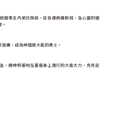
放服事主內弟兄姊妹，從各樣病痛軟弱，及心靈的破
環。
受裝備，成為神國度大能的勇士。
全，願神照著祂在基督身上運行的大能大力，充充足