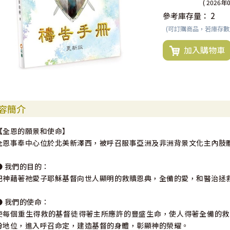
( 2026年
參考庫存量：
2
(可訂購商品，若庫存
加入購物車
容簡介
【全恩的願景和使命】
全恩事奉中心位於北美新澤西，被呼召服事亞洲及非洲背景文化主內肢
● 我們的目的：
把神藉著祂愛子耶穌基督向世人顯明的救贖恩典，全備的愛，和醫治拯
● 我們的使命：
使每個重生得救的基督徒得著主所應許的豐盛生命，使人得著全備的救
份地位，進入呼召命定，建造基督的身體，彰顯神的榮耀。