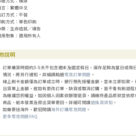
排版方式：橫排
11）求醫過程
語言：繁體中文
12）健全的生命
裝訂方式：平裝
30.喜樂的禱告
印刷方式：單色印刷
31.樂在工作中的禱告
分類：生命造就／禱告
1）將工作獻給神
適用對象：適用所有人
2）磨成基督的樣式
3）宣告神的應許
4）做好管家
物說明
5）擴展境界
32.讚美的宣告
訂單備貨時間約3-5天不包含週末及國定假日，庫存足夠為當日或隔
1）神是創造者
情況，將另行通知。詳細請點選
常見訂單問題
。
2）神是至聖者
線上刷卡金額僅為訂單成立時，銀行預先授權金額，並未立即扣款，
3）神是全地的神
出貨單上金額，故如有更改訂單、缺貨或取消訂購，皆不會有刷退程
4）耶和華是獨一真神
為維護您的權益，如因個人因素欲辦理退貨，請維持產品原狀並依原
5）神是萬王之王
商品、紙本發票及原出貨單寄回。詳細可閱讀
退換貨須知
。
6）神是愛
如需寄送海外，歡迎閱讀
海外訂購常見問題
。
7）神是光
更多常見問題FAQ
8）神的榮耀
9）神信實
10）神公義