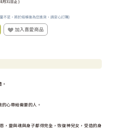
08月31日止 )
數量不足，將於結帳後為您進貨，請安心訂購)
加入喜愛商品
體。
救的心帶給需要的人。
恩，靈與魂與身子都得完全，恢復神兒女，受造的身