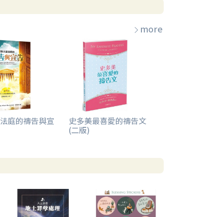
more
法庭的禱告與宣
史多美最喜愛的禱告文
(二版)