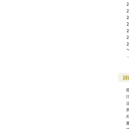
詳
I
尺