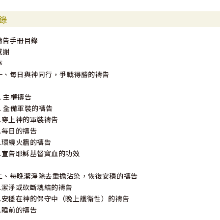
錄
禱告手冊目錄
感謝
序
一、每日與神同行，爭戰得勝的禱告
1. 主權禱告
2. 全備軍裝的禱告
3.穿上神的軍裝禱告
4.每日的禱告
5.環繞火牆的禱告
6.宣告耶穌基督寶血的功效
二、每晚潔淨除去重擔沾染，恢復安穩的禱告
7.潔淨或砍斷魂結的禱告
8.安穩在神的保守中（晚上護衛性）的禱告
9.睡前的禱告