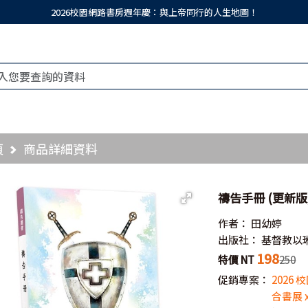
2026校園網路書房週年慶：與上帝同行的人生地圖！
頁
商品詳細資料
禱告手冊 (更新版
作者：
田幼婷
出版社：
基督教以
198
特價 NT
250
促銷專案：
2026
合書展 