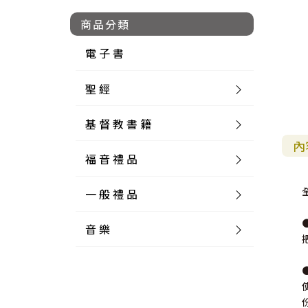
商品分類
電 子 書
聖 經
基 督 教 書 籍
新 舊 約 聖 經
內
福 音 禮 品
簡 體 聖 經
聖 經 論 叢
和 合 本
一 般 禮 品
英 文 聖 經
神 學 類
福 音 飾 品 配 件
和 合 本 標 點
參 考 書 工 具 書
音 樂
外 文 聖 經
實 踐 神 學
福 音 家 飾 用 品
一 般 卡 片
新 標 點 和 合 本
K J V
摩 西 五 經
系 統 神 學
福 音 項 鍊
讀 經 法
中 外 文 聖 經
教 會 歷 史
福 音 生 活 雜 貨
一 般 文 具
詩 本 樂 譜
和 合 本 修 訂 版
E S V
歷 史 書
神 、 創 造
宣 教 差 傳
福 音 耳 環 / 耳 夾
福 音 桌 飾 品
萬 用 卡
釋 經 法
創 世 記
註 釋 本 聖 經
生 命 造 就
福 音 食 器 廚 房
食 器 廚 房
C D
現 代 中 文 譯 本
G N B
和 合 本 / N I V
舊 約 註 釋
基 督
社 會 參 與
歷 史
福 音 手 環 / 手 鍊
福 音 布 軸 掛 畫
福 音 服 飾 布 品
貼 紙
日 記 . 筆 記
音 樂 叢 書
聖 經 概 論
出 埃 及 記
約 書 亞 記