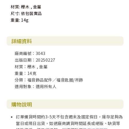
材質: 櫸木 , 金屬
尺寸: 依包裝實品
重量: 14g
詳細資料
廠商編號：3043
出版日期：20250227
材質：櫸木 , 金屬
重量：14克
分類：福音飾品配件／福音匙圈/吊飾
適用對象：適用所有人
購物說明
訂單備貨時間約3-5天不包含週末及國定假日，庫存足夠為
當日或隔日出貨，如遇廠商調貨時間延長或絕版、缺貨等