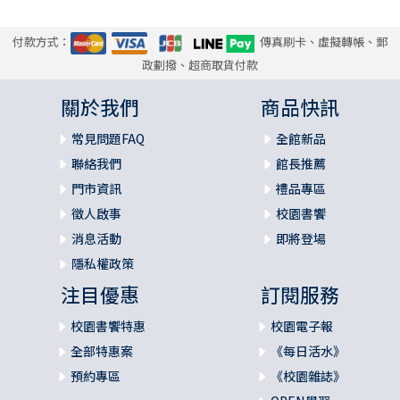
付款方式：
傳真刷卡、虛擬轉帳、郵
政劃撥、超商取貨付款
關於我們
商品快訊
常見問題FAQ
全館新品
聯絡我們
館長推薦
門市資訊
禮品專區
徵人啟事
校園書饗
消息活動
即將登場
隱私權政策
注目優惠
訂閱服務
校園書饗特惠
校園電子報
全部特惠案
《每日活水》
預約專區
《校園雜誌》