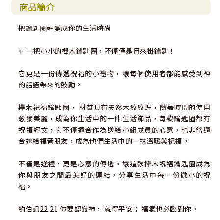
商品簡介
把鑰匙圈🔑變成你的生活時尚
✨ 一把小小的櫸木鑰匙圈，不僅僅是用來掛鑰匙！
它更是一份傳遞祝福的小禮物，讓每個使用者都能感受到神
的話語帶來的鼓勵。
櫸木祝福鑰匙圈， 材質具有天然木紋紋理，隨著時間的使用
愈發美麗，成為你生活中的一件生活飾品，每款鑰匙圈都有
祝福經文，它不僅適合作為送給小組成員的心意，也非常適
合送給福音朋友，成為他們生活中的一抹溫暖與祝福。
不僅是送禮，更是心意的傳遞。讓這款櫸木祝福鑰匙圈成為
你與朋友之間最美好的連結，分享生活中每一份微小的祝
福。
約伯記22:21 你要認識神， 就得平安； 福氣也必臨到你。