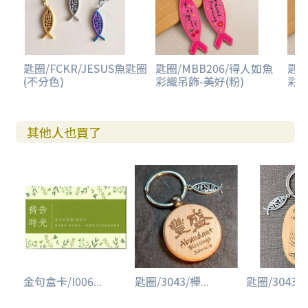
匙圈/FCKR/JESUS魚匙圈
匙圈/MBB206/得人如魚
匙圈
(不分色)
彩織吊飾-美好(粉)
彩織
其他人也買了
金句盒卡/I006...
匙圈/3043/櫸...
匙圈/3043/櫸