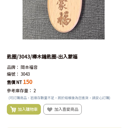
匙圈/3043/櫸木鑰匙圈-出入蒙福
品牌：
岡本福音
編號：
3043
150
售價 NT
參考庫存量：
2
(可訂購商品，若庫存數量不足，將於結帳後為您進貨，請安心訂購)
加入購物車
加入喜愛商品