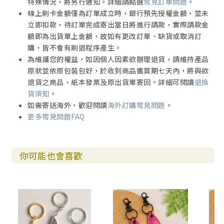
特殊情況，將另行通知。詳細請點選
常見訂單問題
。
線上刷卡金額僅為訂單成立時，銀行預先授權金額，並未
立即扣款，待訂單完成寄出當日將進行請款，實際請款金
額即為出貨單上金額，故如有更改訂單、缺貨或取消訂
購，皆不會有刷退程序產生。
為維護您的權益，如因個人因素欲辦理退貨，請維持產品
原狀並依原包裝包好，於收到商品鑑賞期七天內，將與欲
退貨之商品、紙本發票及原出貨單寄回。詳細可閱讀
退換
貨須知
。
如需寄送海外，歡迎閱讀
海外訂購常見問題
。
更多常見問題FAQ
你可能也會喜歡