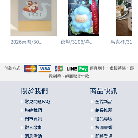
2026桌曆/30...
夜燈/3106/喜...
馬克杯/3105/
付款方式：
傳真刷卡、虛擬轉帳、郵
政劃撥、超商取貨付款
關於我們
商品快訊
常見問題FAQ
全館新品
聯絡我們
館長推薦
門市資訊
禮品專區
徵人啟事
校園書饗
消息活動
即將登場