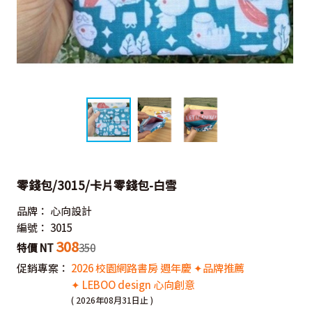
零錢包/3015/卡片零錢包-白雪
品牌：
心向設計
編號：
3015
308
特價 NT
350
促銷專案：
2026 校園網路書房 週年慶 ✦品牌推薦
✦ LEBOO design 心向創意
( 2026年08月31日止 )