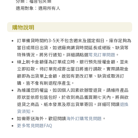
分類：福音包夾類
適用對象：適用所有人
購物說明
訂單備貨時間約3-5天不包含週末及國定假日，庫存足夠為
當日或隔日出貨，如遇廠商調貨時間延長或絕版、缺貨等
特殊情況，將另行通知。詳細請點選
常見訂單問題
。
線上刷卡金額僅為訂單成立時，銀行預先授權金額，並未
立即扣款，待訂單完成寄出當日將進行請款，實際請款金
額即為出貨單上金額，故如有更改訂單、缺貨或取消訂
購，皆不會有刷退程序產生。
為維護您的權益，如因個人因素欲辦理退貨，請維持產品
原狀並依原包裝包好，於收到商品鑑賞期七天內，將與欲
退貨之商品、紙本發票及原出貨單寄回。詳細可閱讀
退換
貨須知
。
如需寄送海外，歡迎閱讀
海外訂購常見問題
。
更多常見問題FAQ