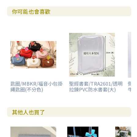
你可能也會喜歡
匙圈/MBKR/福音小包掛
聖經書套/TRA2601/透明
側背
繩匙圈(不分色)
拉鍊PVC防水書套(大)
牛
其他人也買了