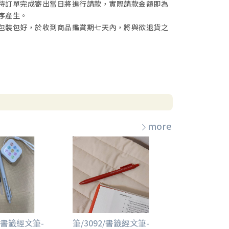
待訂單完成寄出當日將進行請款，實際請款金額即為
序產生。
包裝包好，於收到商品鑑賞期七天內，將與欲退貨之
more
2/書籤經文筆-
筆/3092/書籤經文筆-