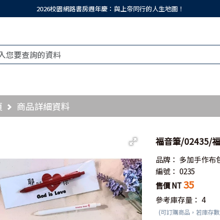
2026校園網路書房週年慶：與上帝同行的人生地圖！
頁
商品詳細資料
福音筆/02435/
品牌：
多加手作布
編號：
0235
35
售價 NT
參考庫存量：
4
(可訂購商品，若庫存