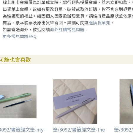
線上刷卡金額僅為訂單成立時，銀行預先授權金額，並未立即扣款，
出貨單上金額，故如有更改訂單、缺貨或取消訂購，皆不會有刷退程
為維護您的權益，如因個人因素欲辦理退貨，請維持產品原狀並依原
商品、紙本發票及原出貨單寄回。詳細可閱讀
退換貨須知
。
如需寄送海外，歡迎閱讀
海外訂購常見問題
。
更多常見問題FAQ
可能也會喜歡
3092/書籤經文筆-my
筆/3092/書籤經文筆-the
筆/309