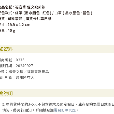
商品名稱 : 福音筆 經文設計款
色款式 : 紅筆 (墨水顏色 : 紅色) / 白筆 ( 墨水顏色 : 藍色 )
材質 : 塑料筆管 , 優質卡片專用紙
寸 : 15.5 x 1.2 cm
量 : 40 g
細資料
廠商編號：0235
出版日期：20240927
分類：福音文具／福音書寫用品
適用對象：適用所有人
物說明
訂單備貨時間約3-5天不包含週末及國定假日，庫存足夠為當日或隔
情況，將另行通知。詳細請點選
常見訂單問題
。