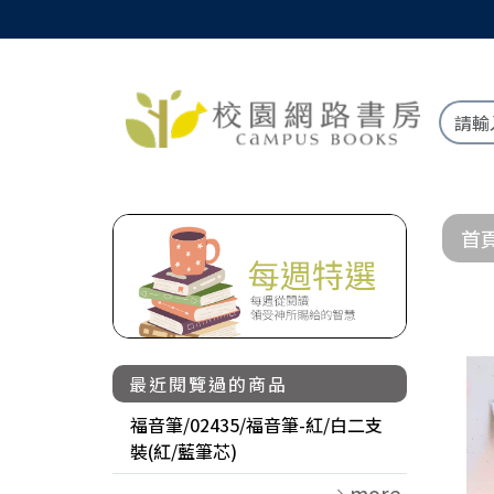
首
最近閱覽過的商品
福音筆/02435/福音筆-紅/白二支
裝(紅/藍筆芯)
more