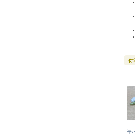
其 他 中 外 文 聖 經
新 約 歷 史 書
青 少 年
靈 恩
研 經 材 料
詩 、 散 文
福 音 包 裝 用 品
聖 經 故 事
約 拿 書
約 翰 福 音
加 拉 太 書
雅 各 書
啟 示 錄
信 徒 神 學
福 音 明 信 片 . 書 籤
成 人
教 育
兒 童 教 材
劇 本 遊 戲
福 音 文 具 雜 貨
聖 經 神 學
彌 迦 書
以 弗 所 書
彼 得 前 書
使 徒 行 傳
靈 界
福 音 季 節 卡
職 業
文 字 工 作
青 少 年 教 材
兒 童 故 事 C D
偽 經 次 經
那 鴻 書
腓 立 比 書
彼 得 後 書
福 音 小 禮 卡
特 殊 問 題
小 組 教 會
幼 稚 教 材
畫 冊
哈 巴 谷 書
歌 羅 西 書
約 翰 壹 、 貳 、 參 書
你
其 他 福 音 卡 片
生 活 教 導
成 人 教 材
西 番 雅 書
帖 撒 羅 尼 迦 前 後
猶 大 書
主 日 學 教 材
哈 該 書
提 摩 太 前 後
歸 納 法 研 經
撒 迦 利 亞 書
提 多 書
紙 品
瑪 拉 基 書
腓 利 門 書
教 牧 書 信
筆/