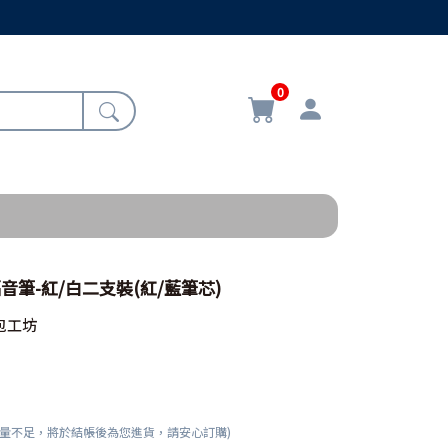
0
福音筆-紅/白二支裝(紅/藍筆芯)
包工坊
數量不足，將於結帳後為您進貨，請安心訂購)