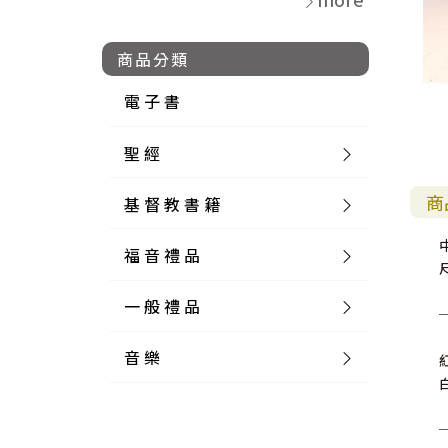
商品分類
電 子 書
聖 經
商
基 督 教 書 籍
新 舊 約 聖 經
福 音 禮 品
簡 體 聖 經
聖 經 論 叢
和 合 本
一 般 禮 品
英 文 聖 經
神 學 類
福 音 飾 品 配 件
和 合 本 標 點
參 考 書 工 具 書
音 樂
外 文 聖 經
實 踐 神 學
福 音 家 飾 用 品
一 般 卡 片
新 標 點 和 合 本
K J V
摩 西 五 經
系 統 神 學
福 音 項 鍊
讀 經 法
紅
中 外 文 聖 經
教 會 歷 史
福 音 生 活 雜 貨
一 般 文 具
詩 本 樂 譜
和 合 本 修 訂 版
E S V
歷 史 書
神 、 創 造
宣 教 差 傳
福 音 耳 環 / 耳 夾
福 音 桌 飾 品
萬 用 卡
釋 經 法
創 世 記