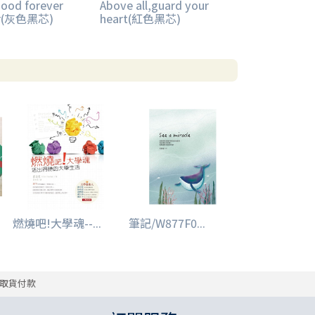
good forever
Above all,guard your
er(灰色黑芯)
heart(紅色黑芯)
燃燒吧!大學魂--...
筆記/W877F0...
取貨付款