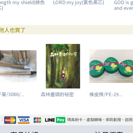
ength my shield(綠色
LORD:my joy(紫色黑芯)
GOD is 
)
and ev
他人也買了
/3086/...
森林盡頭的祕密
橡皮擦/PE-29...
式：
傳真刷卡、虛擬轉帳、郵政劃撥、超商