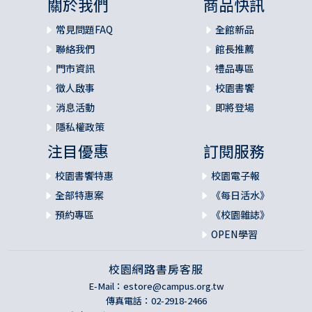
關於我們
商品快訊
常見問題FAQ
全館新品
聯絡我們
館長推薦
門市資訊
禮品專區
徵人啟事
校園書饗
消息活動
即將登場
隱私權政策
注目優惠
訂閱服務
校園書饗特惠
校園電子報
全部特惠案
《每日活水》
預約專區
《校園雜誌》
OPEN學習
校園網路書房客服
E-Mail：
estore@campus.org.tw
傳真電話：02-2918-2466