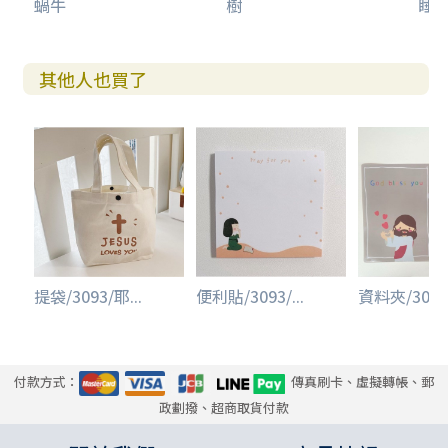
蝸牛
樹
睡
其他人也買了
提袋/3093/耶...
便利貼/3093/...
資料夾/3093/
付款方式：
傳真刷卡、虛擬轉帳、郵
政劃撥、超商取貨付款