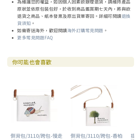
為維護您的權益，如因個人因素欲辦理退貨，請維持產品
原狀並依原包裝包好，於收到商品鑑賞期七天內，將與欲
退貨之商品、紙本發票及原出貨單寄回。詳細可閱讀
退換
貨須知
。
如需寄送海外，歡迎閱讀
海外訂購常見問題
。
更多常見問題FAQ
你可能也會喜歡
側背包/3110/跨包-慢走
側背包/3110/跨包-香柏
提袋