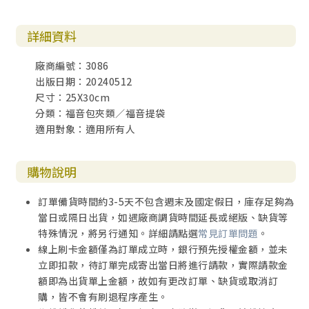
詳細資料
廠商編號：3086
出版日期：20240512
尺寸：25X30cm
分類：福音包夾類／福音提袋
適用對象：適用所有人
購物說明
訂單備貨時間約3-5天不包含週末及國定假日，庫存足夠為
當日或隔日出貨，如遇廠商調貨時間延長或絕版、缺貨等
特殊情況，將另行通知。詳細請點選
常見訂單問題
。
線上刷卡金額僅為訂單成立時，銀行預先授權金額，並未
立即扣款，待訂單完成寄出當日將進行請款，實際請款金
額即為出貨單上金額，故如有更改訂單、缺貨或取消訂
購，皆不會有刷退程序產生。