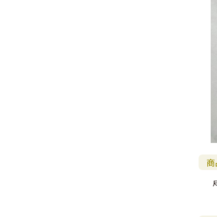
福 音 小 禮 卡
特 殊 問 題
小 組 教 會
幼 稚 教 材
畫 冊
哈 巴 谷 書
歌 羅 西 書
約 翰 壹 、 貳 、 參 書
其 他 福 音 卡 片
生 活 教 導
成 人 教 材
西 番 雅 書
帖 撒 羅 尼 迦 前 後
猶 大 書
主 日 學 教 材
哈 該 書
提 摩 太 前 後
歸 納 法 研 經
撒 迦 利 亞 書
提 多 書
紙 品
瑪 拉 基 書
腓 利 門 書
教 牧 書 信
商