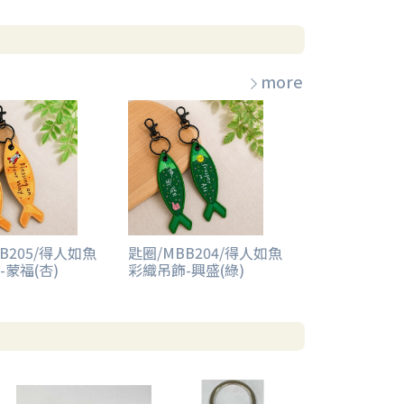
more
B205/得人如魚
匙圈/MBB204/得人如魚
-蒙福(杏)
彩織吊飾-興盛(綠)