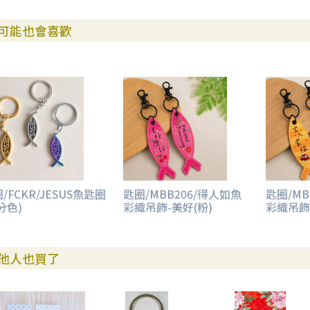
可能也會喜歡
/FCKR/JESUS魚匙圈
匙圈/MBB206/得人如魚
匙圈/MB
分色)
彩織吊飾-美好(粉)
彩織吊飾
他人也買了