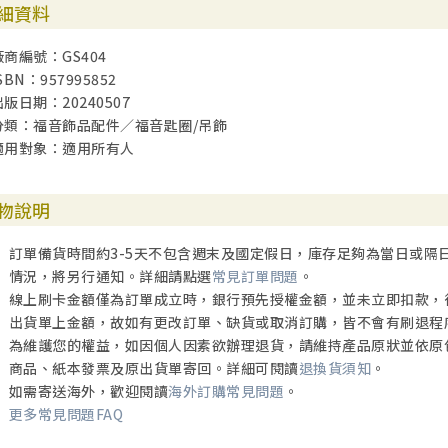
細資料
廠商編號：GS404
SBN：957995852
出版日期：20240507
分類：福音飾品配件／福音匙圈/吊飾
適用對象：適用所有人
物說明
訂單備貨時間約3-5天不包含週末及國定假日，庫存足夠為當日或隔
情況，將另行通知。詳細請點選
常見訂單問題
。
線上刷卡金額僅為訂單成立時，銀行預先授權金額，並未立即扣款，
出貨單上金額，故如有更改訂單、缺貨或取消訂購，皆不會有刷退程
為維護您的權益，如因個人因素欲辦理退貨，請維持產品原狀並依原
商品、紙本發票及原出貨單寄回。詳細可閱讀
退換貨須知
。
如需寄送海外，歡迎閱讀
海外訂購常見問題
。
更多常見問題FAQ