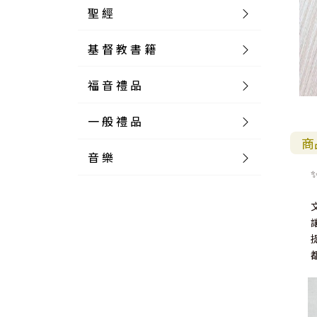
聖 經
基 督 教 書 籍
新 舊 約 聖 經
福 音 禮 品
簡 體 聖 經
聖 經 論 叢
和 合 本
一 般 禮 品
英 文 聖 經
神 學 類
福 音 飾 品 配 件
和 合 本 標 點
參 考 書 工 具 書
商
音 樂
外 文 聖 經
實 踐 神 學
福 音 家 飾 用 品
一 般 卡 片
新 標 點 和 合 本
K J V
摩 西 五 經
系 統 神 學
福 音 項 鍊
讀 經 法
中 外 文 聖 經
教 會 歷 史
福 音 生 活 雜 貨
一 般 文 具
詩 本 樂 譜
和 合 本 修 訂 版
E S V
歷 史 書
神 、 創 造
宣 教 差 傳
福 音 耳 環 / 耳 夾
福 音 桌 飾 品
萬 用 卡
釋 經 法
創 世 記
註 釋 本 聖 經
生 命 造 就
福 音 食 器 廚 房
食 器 廚 房
C D
現 代 中 文 譯 本
G N B
和 合 本 / N I V
舊 約 註 釋
基 督
社 會 參 與
歷 史
福 音 手 環 / 手 鍊
福 音 布 軸 掛 畫
福 音 服 飾 布 品
貼 紙
日 記 . 筆 記
音 樂 叢 書
聖 經 概 論
出 埃 及 記
約 書 亞 記
選 摘 本
見 證 傳 記
福 音 文 具
傢 俱 燈 飾
新 譯 本
其 他 英 文 聖 經
和 合 本 / N K J V
新 約 註 釋
聖 靈
教 牧
中 國 歷 史
初 信 造 就
福 音 戒 指
福 音 壁 掛 框 匾
福 音 鐘 錶 類
福 音 收 納 瓶 罐
明 信 片 . 書 籤
鉛 筆 袋 盒
杯 盤 壺 碗
詩 歌 本 譜
中 文 詩 歌 演 唱 C D
聖 經 史 地
利 未 記
士 師 記
福 音 佈 道
福 音 卡 片
新 漢 語 譯 本
新 標 點 和 合 本 / K J V
智 慧 詩 歌 書
救 恩
其 它 團 契
外 國 歷 史
禱 告
福 音 見 證
福 音 胸 針 / 別 針
福 音 相 框
福 音 磁 鐵
福 音 食 品 / 飲 品
福 音 資 料 夾 袋
筆 類
食 品
節 慶 樂 譜
外 文 詩 歌 演 唱 C D
聖 經 歷 史
民 數 記
路 得 記
輔 導
馬 克 杯 / 咖 啡 杯