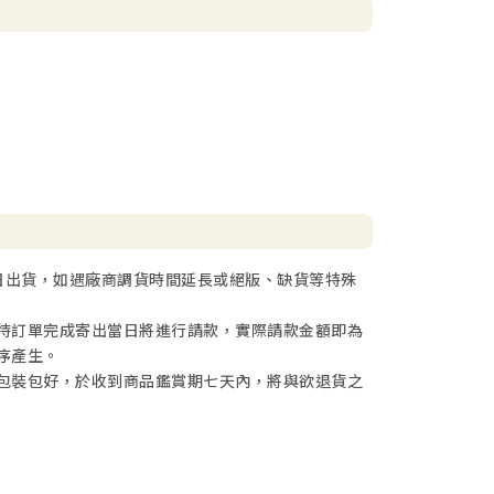
日出貨，如遇廠商調貨時間延長或絕版、缺貨等特殊
待訂單完成寄出當日將進行請款，實際請款金額即為
序產生。
包裝包好，於收到商品鑑賞期七天內，將與欲退貨之