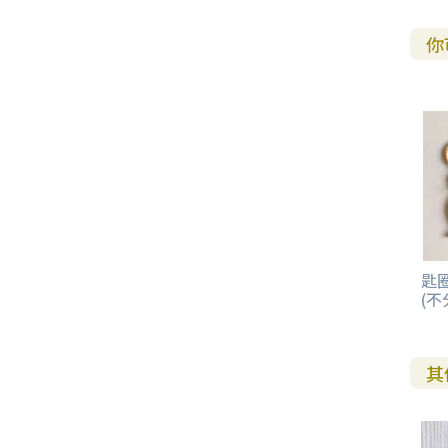
你
匙圈
(不
其