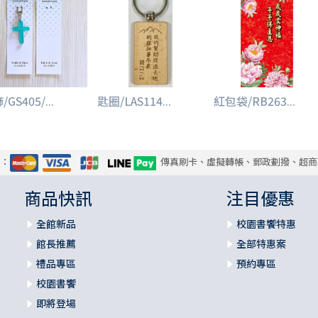
GS405/...
匙圈/LAS114...
紅包袋/RB263...
式：
傳真刷卡、虛擬轉帳、郵政劃撥、超商
商品快訊
注目優惠
全館新品
校園書饗特惠
館長推薦
全部特惠案
禮品專區
預約專區
校園書饗
即將登場