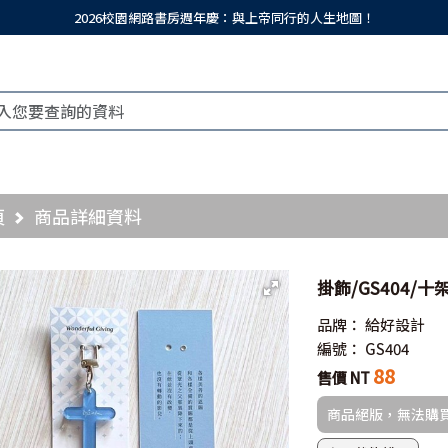
2026校園網路書房週年慶：與上帝同行的人生地圖！
頁
商品詳細資料
掛飾/GS404/
品牌：
給好設計
編號：
GS404
88
售價 NT
商品絕版，無法購