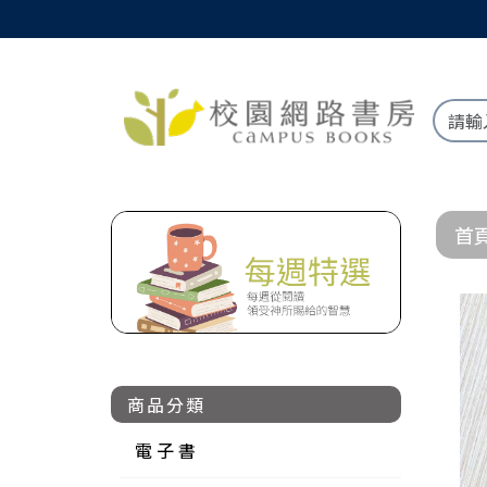
首
商品分類
電 子 書