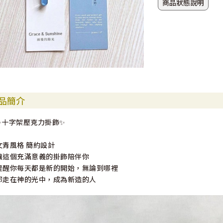
商品狀態說明
品簡介
✨十字架壓克力掛飾✨
文青風格 簡約設計
讓這個充滿意義的掛飾陪伴你
提醒你每天都是新的開始，無論到哪裡
都走在神的光中，成為新造的人