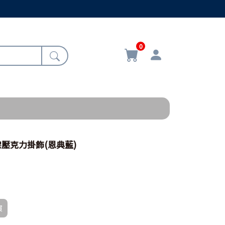
0
十架壓克力掛飾(恩典藍)
買