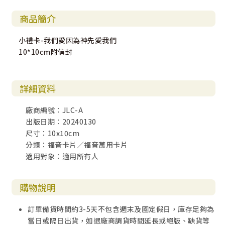
商品簡介
小禮卡-我們愛因為神先愛我們
10*10cm附信封
詳細資料
廠商編號：JLC-A
出版日期：20240130
尺寸：10x10cm
分類：福音卡片／福音萬用卡片
適用對象：適用所有人
購物說明
訂單備貨時間約3-5天不包含週末及國定假日，庫存足夠為
當日或隔日出貨，如遇廠商調貨時間延長或絕版、缺貨等