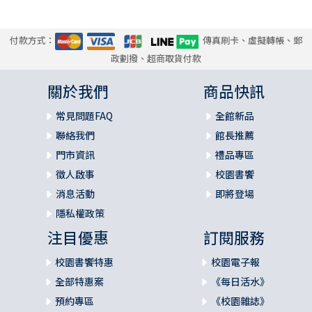
付款方式：
傳真刷卡、虛擬轉帳、郵
政劃撥、超商取貨付款
關於我們
商品快訊
常見問題FAQ
全館新品
聯絡我們
館長推薦
門市資訊
禮品專區
徵人啟事
校園書饗
消息活動
即將登場
隱私權政策
注目優惠
訂閱服務
校園書饗特惠
校園電子報
全部特惠案
《每日活水》
預約專區
《校園雜誌》