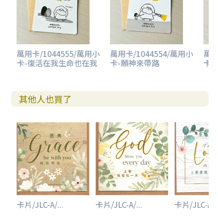
萬用卡/1044555/萬用小
萬用卡/1044554/萬用小
萬用
卡-復活在我生命也在我
卡-願神來帶路
卡
其他人也買了
卡片/JLC-A/...
卡片/JLC-A/...
卡片/JLC-A/..