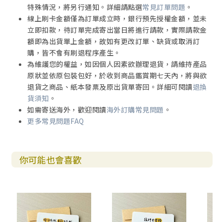
特殊情況，將另行通知。詳細請點選
常見訂單問題
。
線上刷卡金額僅為訂單成立時，銀行預先授權金額，並未
立即扣款，待訂單完成寄出當日將進行請款，實際請款金
額即為出貨單上金額，故如有更改訂單、缺貨或取消訂
購，皆不會有刷退程序產生。
為維護您的權益，如因個人因素欲辦理退貨，請維持產品
原狀並依原包裝包好，於收到商品鑑賞期七天內，將與欲
退貨之商品、紙本發票及原出貨單寄回。詳細可閱讀
退換
貨須知
。
如需寄送海外，歡迎閱讀
海外訂購常見問題
。
更多常見問題FAQ
你可能也會喜歡