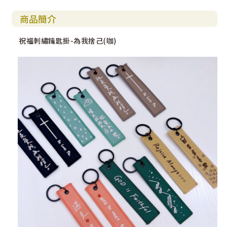
商品簡介
祝福刺繡鑰匙掛-為我捨己(咖)