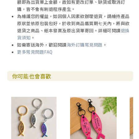
額即為出貨單上金額，故如有更改訂單、缺貨或取消訂
購，皆不會有刷退程序產生。
為維護您的權益，如因個人因素欲辦理退貨，請維持產品
原狀並依原包裝包好，於收到商品鑑賞期七天內，將與欲
退貨之商品、紙本發票及原出貨單寄回。詳細可閱讀
退換
貨須知
。
如需寄送海外，歡迎閱讀
海外訂購常見問題
。
更多常見問題FAQ
你可能也會喜歡