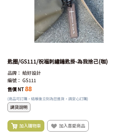
匙圈/GS111/祝福刺繡鑰匙掛-為我捨己(咖)
品牌：
給好設計
編號：
GS111
88
售價 NT
(商品可訂購，結帳後立刻為您進貨，請安心訂購)
調貨說明
加入購物車
加入喜愛商品