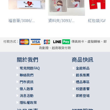
福音筆/3086/...
資料夾/3093/...
紅包袋/GAC00
付款方式：
傳真刷卡、虛擬轉帳、郵
政劃撥、超商取貨付款
關於我們
商品快訊
常見問題FAQ
全館新品
聯絡我們
館長推薦
門市資訊
禮品專區
徵人啟事
校園書饗
消息活動
即將登場
隱私權政策