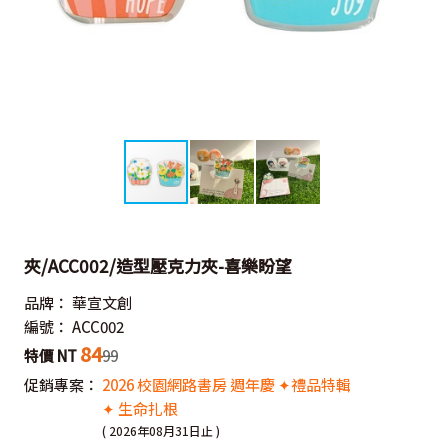
夾/ACC002/造型壓克力夾-喜樂盼望
品牌：
華宣文創
編號：
ACC002
84
特價 NT
99
促銷專案：
2026 校園網路書房 週年慶 ✦禮品特輯
✦ 生命扎根
( 2026年08月31日止 )