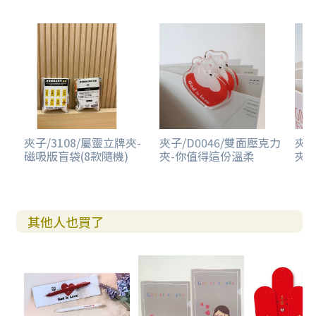
夾子/3108/屬靈立牌夾-
夾子/D0046/雙面壓克力
夾子
磁吸版盲袋(8款隨機)
夾-你值得這份溫柔
夾-
其他人也買了