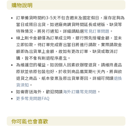
購物說明
訂單備貨時間約3-5天不包含週末及國定假日，庫存足夠為
當日或隔日出貨，如遇廠商調貨時間延長或絕版、缺貨等
特殊情況，將另行通知。詳細請點選
常見訂單問題
。
線上刷卡金額僅為訂單成立時，銀行預先授權金額，並未
立即扣款，待訂單完成寄出當日將進行請款，實際請款金
額即為出貨單上金額，故如有更改訂單、缺貨或取消訂
購，皆不會有刷退程序產生。
為維護您的權益，如因個人因素欲辦理退貨，請維持產品
原狀並依原包裝包好，於收到商品鑑賞期七天內，將與欲
退貨之商品、紙本發票及原出貨單寄回。詳細可閱讀
退換
貨須知
。
如需寄送海外，歡迎閱讀
海外訂購常見問題
。
更多常見問題FAQ
你可能也會喜歡