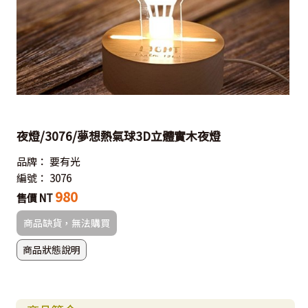
夜燈/3076/夢想熱氣球3D立體實木夜燈
品牌：
要有光
編號：
3076
980
售價 NT
商品缺貨，無法購買
商品狀態說明