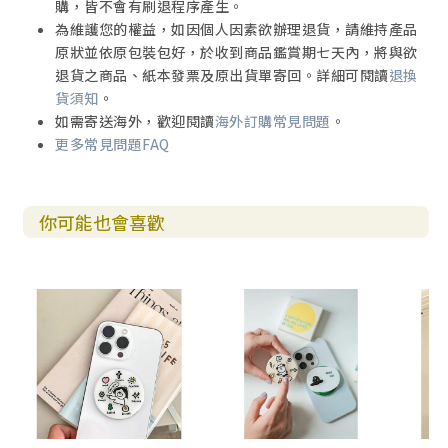
購，皆不會有刷退程序產生。
為維護您的權益，如因個人因素欲辦理退貨，請維持產品
原狀並依原包裝包好，於收到商品鑑賞期七天內，將與欲
退貨之商品、紙本發票及原出貨單寄回。詳細可閱讀
退換
貨須知
。
如需寄送海外，歡迎閱讀
海外訂購常見問題
。
更多常見問題FAQ
你可能也會喜歡