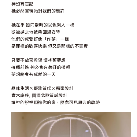
神沒有忘記
祂必然實現祂對我們的應許
祂在乎 如同當時的以色列人一樣
從被擄之地被帶回錫安時
他們的感受好像「作夢」一樣
是那樣的歡喜快樂 但又是那樣的不真實
只要不放棄希望 懷抱著夢想
持續前進 神必會有美好的帶領
夢想終會有成就的一天
品味生活×優雅質感×獨家設計
實木底座, 圓潤北歐質感設計
讓神的祝福照進你的家，隨處可見恩典的軌跡