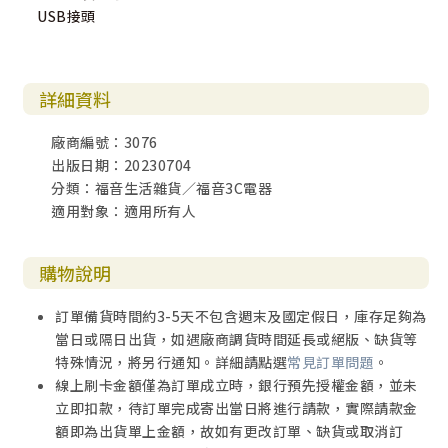
USB接頭
詳細資料
廠商編號：3076
出版日期：20230704
分類：福音生活雜貨／福音3C電器
適用對象：適用所有人
購物說明
訂單備貨時間約3-5天不包含週末及國定假日，庫存足夠為
當日或隔日出貨，如遇廠商調貨時間延長或絕版、缺貨等
特殊情況，將另行通知。詳細請點選
常見訂單問題
。
線上刷卡金額僅為訂單成立時，銀行預先授權金額，並未
立即扣款，待訂單完成寄出當日將進行請款，實際請款金
額即為出貨單上金額，故如有更改訂單、缺貨或取消訂