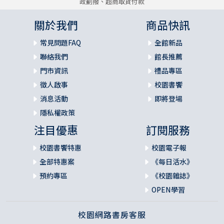
政劃撥、超商取貨付款
關於我們
商品快訊
常見問題FAQ
全館新品
聯絡我們
館長推薦
門市資訊
禮品專區
徵人啟事
校園書饗
消息活動
即將登場
隱私權政策
注目優惠
訂閱服務
校園書饗特惠
校園電子報
全部特惠案
《每日活水》
預約專區
《校園雜誌》
OPEN學習
校園網路書房客服