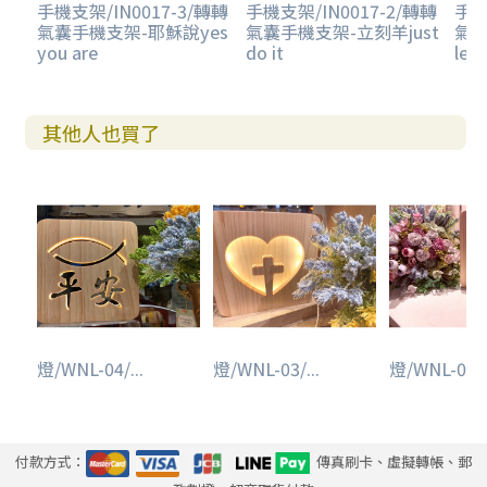
手機支架/IN0017-3/轉轉
手機支架/IN0017-2/轉轉
手機
氣囊手機支架-耶穌說yes
氣囊手機支架-立刻羊just
氣
you are
do it
let'
其他人也買了
燈/WNL-04/...
燈/WNL-03/...
燈/WNL-01/.
付款方式：
傳真刷卡、虛擬轉帳、郵