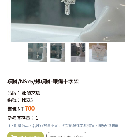
項鍊/NS25/銀項鍊-鞭傷十字架
品牌：
起初文創
編號：
NS25
700
售價 NT
參考庫存量：
1
(可訂購商品，若庫存數量不足，將於結帳後為您進貨，請安心訂購)