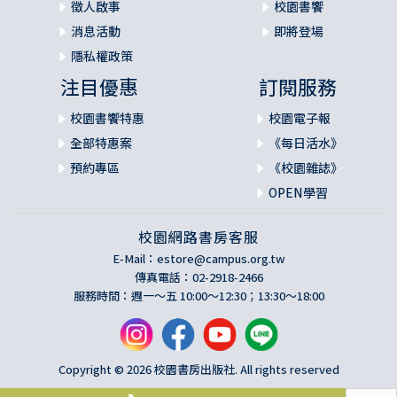
徵人啟事
校園書饗
消息活動
即將登場
隱私權政策
注目優惠
訂閱服務
校園書饗特惠
校園電子報
全部特惠案
《每日活水》
預約專區
《校園雜誌》
OPEN學習
校園網路書房客服
E-Mail：
estore@campus.org.tw
傳真電話：02-2918-2466
服務時間：週一～五 10:00～12:30；13:30～18:00
Copyright © 2026 校園書房出版社. All rights reserved