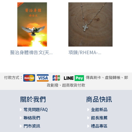
醫治身體禱告文(天...
項鍊/RHEMA-...
付款方式：
傳真刷卡、虛擬轉帳、郵
政劃撥、超商取貨付款
關於我們
商品快訊
常見問題FAQ
全館新品
聯絡我們
館長推薦
門市資訊
禮品專區