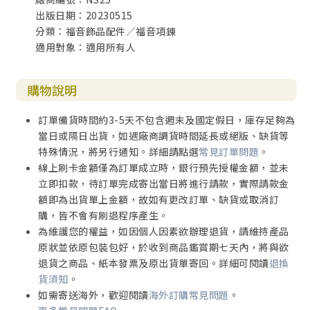
出版日期：20230515
分類：福音飾品配件／福音項鍊
適用對象：適用所有人
購物說明
訂單備貨時間約3-5天不包含週末及國定假日，庫存足夠為
當日或隔日出貨，如遇廠商調貨時間延長或絕版、缺貨等
特殊情況，將另行通知。詳細請點選
常見訂單問題
。
線上刷卡金額僅為訂單成立時，銀行預先授權金額，並未
立即扣款，待訂單完成寄出當日將進行請款，實際請款金
額即為出貨單上金額，故如有更改訂單、缺貨或取消訂
購，皆不會有刷退程序產生。
為維護您的權益，如因個人因素欲辦理退貨，請維持產品
原狀並依原包裝包好，於收到商品鑑賞期七天內，將與欲
退貨之商品、紙本發票及原出貨單寄回。詳細可閱讀
退換
貨須知
。
如需寄送海外，歡迎閱讀
海外訂購常見問題
。