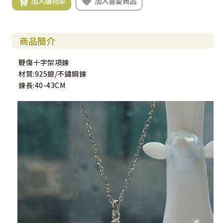
加入購物車
加入喜愛商品
商品簡介
鞭傷十字架項鍊
材質:925銀/不鏽鋼鍊
鍊長:40-43CM