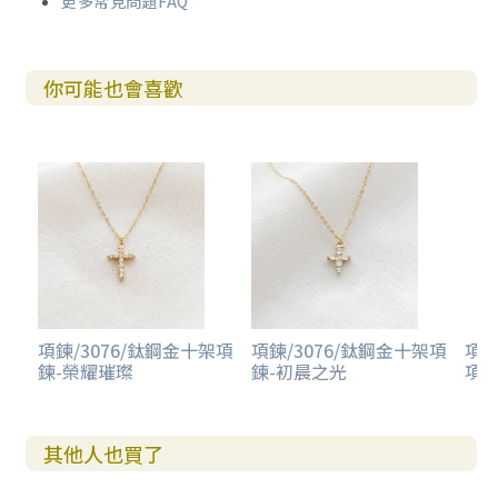
更多常見問題FAQ
你可能也會喜歡
項鍊/3076/鈦鋼金十架項
項鍊/3076/鈦鋼金十架項
項鍊
鍊-榮耀璀璨
鍊-初晨之光
項鍊
其他人也買了