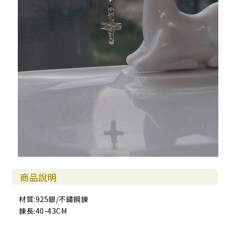
商品說明
材質:925銀/不鏽鋼鍊
鍊長:40-43CM