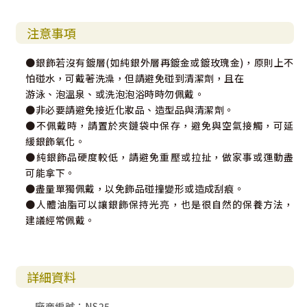
注意事項
●銀飾若沒有鍍層(如純銀外層再鍍金或鍍玫瑰金)，原則上不
怕碰水，可戴著洗澡，但請避免碰到清潔劑，且在
游泳、泡溫泉、或洗泡泡浴時時勿佩戴。
●非必要請避免接近化妝品、造型品與清潔劑。
●不佩戴時，請置於夾鏈袋中保存，避免與空氣接觸，可延
緩銀飾氧化。
●純銀飾品硬度較低，請避免重壓或拉扯，做家事或運動盡
可能拿下。
●盡量單獨佩戴，以免飾品碰撞變形或造成刮痕。
●人體油脂可以讓銀飾保持光亮，也是很自然的保養方法，
建議經常佩戴。
詳細資料
廠商編號：NS25