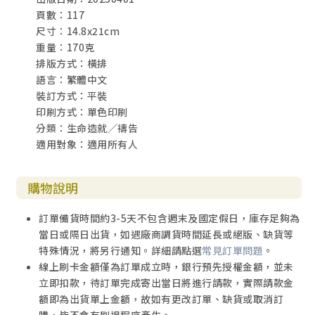
頁數：117
尺寸：14.8x21cm
重量：170克
排版方式：橫排
語言：繁體中文
裝訂方式：平裝
印刷方式：單色印刷
分類：生命造就／禱告
適用對象：適用所有人
購物說明
訂單備貨時間約3-5天不包含週末及國定假日，庫存足夠為
當日或隔日出貨，如遇廠商調貨時間延長或絕版、缺貨等
特殊情況，將另行通知。詳細請點選
常見訂單問題
。
線上刷卡金額僅為訂單成立時，銀行預先授權金額，並未
立即扣款，待訂單完成寄出當日將進行請款，實際請款金
額即為出貨單上金額，故如有更改訂單、缺貨或取消訂