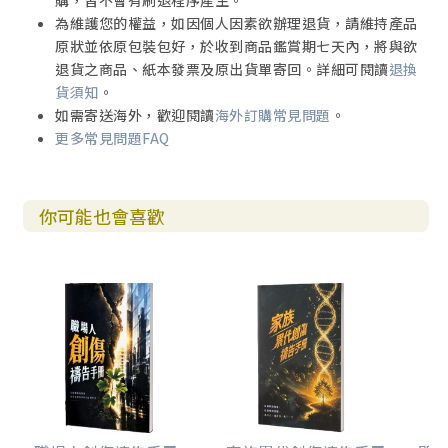
購，皆不會有刷退程序產生。
為維護您的權益，如因個人因素欲辦理退貨，請維持產品
原狀並依原包裝包好，於收到商品鑑賞期七天內，將與欲
退貨之商品、紙本發票及原出貨單寄回。詳細可閱讀
退換
貨須知
。
如需寄送海外，歡迎閱讀
海外訂購常見問題
。
更多常見問題FAQ
你可能也會喜歡