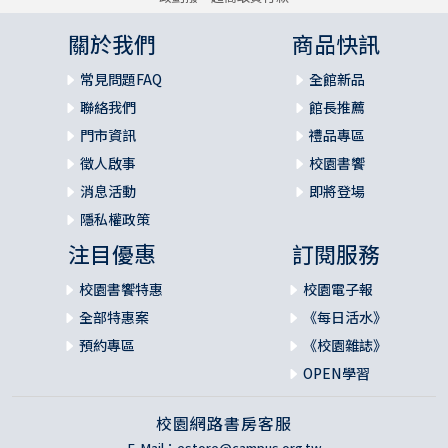
關於我們
商品快訊
常見問題FAQ
全館新品
聯絡我們
館長推薦
門市資訊
禮品專區
徵人啟事
校園書饗
消息活動
即將登場
隱私權政策
注目優惠
訂閱服務
校園書饗特惠
校園電子報
全部特惠案
《每日活水》
預約專區
《校園雜誌》
OPEN學習
校園網路書房客服
E-Mail：
estore@campus.org.tw