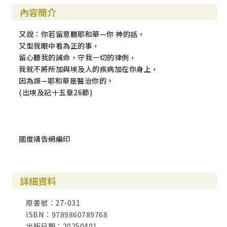
內容簡介
又說：你若留意聽耶和華—你 神的話，
又型我眼中看為正的事，
留心聽我的誡命，守我一切的律例，
我就不將所加與埃及人的疾病加在你身上，
因為誤—耶和華是醫治你的。
(出埃及記十五章26節)
國度禱告網編印
詳細資料
原書號：27-031
ISBN：9789860789768
出版日期：20250401