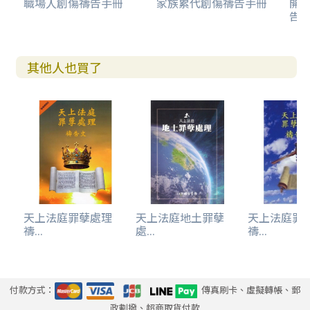
職場人創傷禱告手冊
家族累代創傷禱告手冊
開
告(
其他人也買了
天上法庭罪孽處理
天上法庭地土罪孽
天上法庭罪
禱...
處...
禱...
付款方式：
傳真刷卡、虛擬轉帳、郵
政劃撥、超商取貨付款