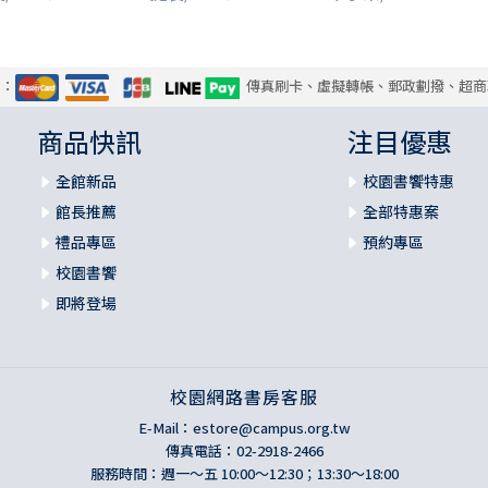
式：
傳真刷卡、虛擬轉帳、郵政劃撥、超商
商品快訊
注目優惠
全館新品
校園書饗特惠
館長推薦
全部特惠案
禮品專區
預約專區
校園書饗
即將登場
校園網路書房客服
E-Mail：
estore@campus.org.tw
傳真電話：02-2918-2466
服務時間：週一～五 10:00～12:30；13:30～18:00