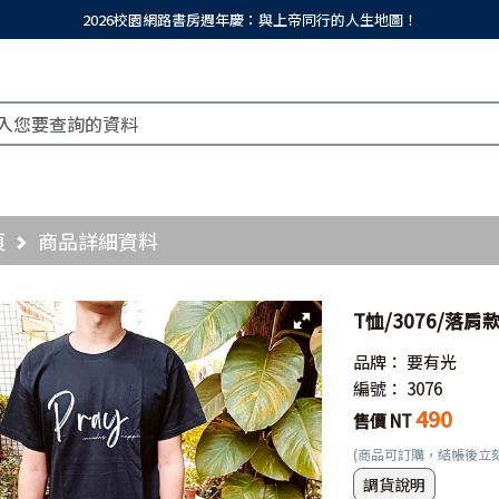
2026校園網路書房週年慶：與上帝同行的人生地圖！
頁
商品詳細資料
T恤/3076/落肩
品牌：
要有光
編號：
3076
490
售價 NT
(商品可訂購，結帳後立
調貨說明