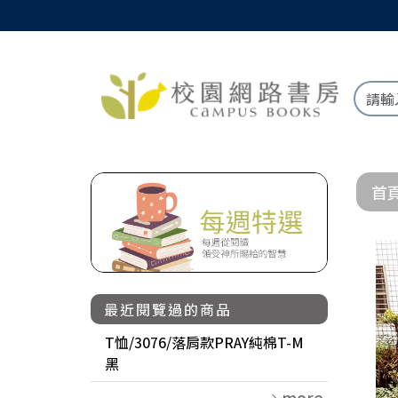
首
最近閱覽過的商品
T恤/3076/落肩款PRAY純棉T-M
黑
more