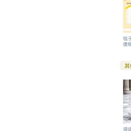
毯子
連
其
提袋/