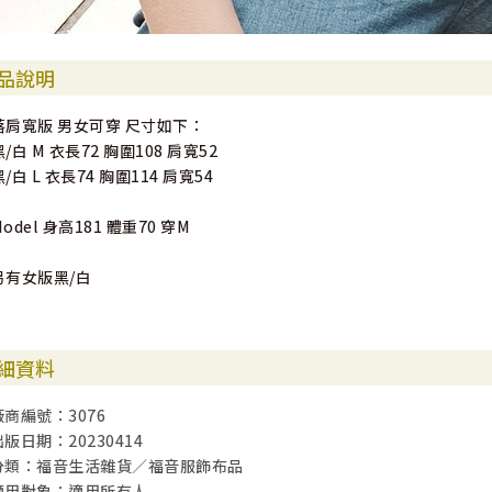
品說明
落肩寬版 男女可穿 尺寸如下：
黑/白 M 衣長72 胸圍108 肩寬52
黑/白 L 衣長74 胸圍114 肩寬54
Model 身高181 體重70 穿M
另有女版黑/白
細資料
廠商編號：3076
出版日期：20230414
分類：福音生活雜貨／福音服飾布品
適用對象：適用所有人