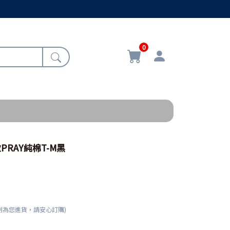
0
款PRAY純棉T-M黑
刻為您進貨，請安心訂購)