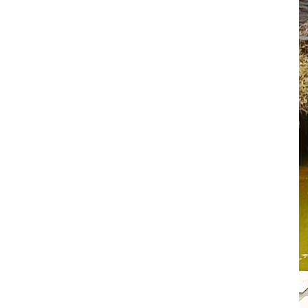
其 他 中 外 文 聖 經
新 約 歷 史 書
青 少 年
靈 恩
研 經 材 料
詩 、 散 文
福 音 包 裝 用 品
聖 經 故 事
約 拿 書
約 翰 福 音
加 拉 太 書
雅 各 書
啟 示 錄
信 徒 神 學
福 音 明 信 片 . 書 籤
成 人
教 育
兒 童 教 材
劇 本 遊 戲
福 音 文 具 雜 貨
聖 經 神 學
彌 迦 書
以 弗 所 書
彼 得 前 書
使 徒 行 傳
靈 界
福 音 季 節 卡
職 業
文 字 工 作
青 少 年 教 材
兒 童 故 事 C D
偽 經 次 經
那 鴻 書
腓 立 比 書
彼 得 後 書
福 音 小 禮 卡
特 殊 問 題
小 組 教 會
幼 稚 教 材
畫 冊
哈 巴 谷 書
歌 羅 西 書
約 翰 壹 、 貳 、 參 書
其 他 福 音 卡 片
生 活 教 導
成 人 教 材
西 番 雅 書
帖 撒 羅 尼 迦 前 後
猶 大 書
主 日 學 教 材
哈 該 書
提 摩 太 前 後
歸 納 法 研 經
撒 迦 利 亞 書
提 多 書
紙 品
瑪 拉 基 書
腓 利 門 書
教 牧 書 信