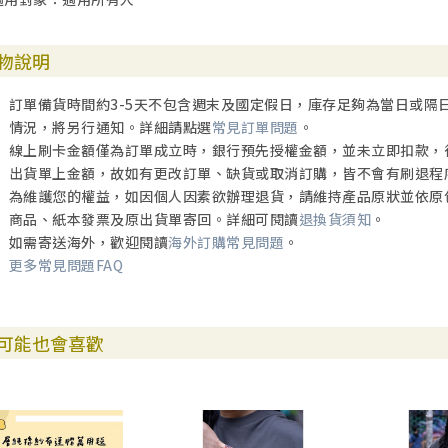
物說明
訂單備貨時間約3-5天不包含週末及國定假日，庫存足夠為當日或隔
情況，將另行通知。詳細請點選
常見訂單問題
。
線上刷卡金額僅為訂單成立時，銀行預先授權金額，並未立即扣款，
出貨單上金額，故如有更改訂單、缺貨或取消訂購，皆不會有刷退程
為維護您的權益，如因個人因素欲辦理退貨，請維持產品原狀並依原
商品、紙本發票及原出貨單寄回。詳細可閱讀
退換貨須知
。
如需寄送海外，歡迎閱讀
海外訂購常見問題
。
更多常見問題FAQ
可能也會喜歡