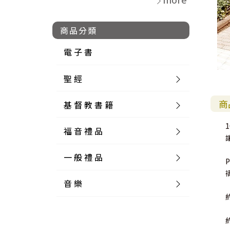
商品分類
電 子 書
聖 經
商
基 督 教 書 籍
新 舊 約 聖 經
福 音 禮 品
簡 體 聖 經
聖 經 論 叢
和 合 本
一 般 禮 品
英 文 聖 經
神 學 類
福 音 飾 品 配 件
和 合 本 標 點
參 考 書 工 具 書
P
音 樂
外 文 聖 經
實 踐 神 學
福 音 家 飾 用 品
一 般 卡 片
新 標 點 和 合 本
K J V
摩 西 五 經
系 統 神 學
福 音 項 鍊
讀 經 法
中 外 文 聖 經
教 會 歷 史
福 音 生 活 雜 貨
一 般 文 具
詩 本 樂 譜
和 合 本 修 訂 版
E S V
歷 史 書
神 、 創 造
宣 教 差 傳
福 音 耳 環 / 耳 夾
福 音 桌 飾 品
萬 用 卡
釋 經 法
創 世 記