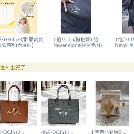
/1044538/胖耶寶寶
T恤/3115/擁抱款T恤-
T恤/31
帽萬用毯(六層紗)
Never Alone(炭灰色M)
Never 
他人也買了
OCJ612...
提袋/OCJ611...
十字架/NMWC-...