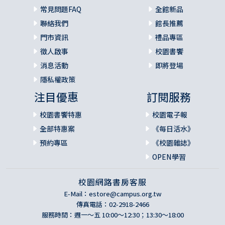
常見問題FAQ
全館新品
聯絡我們
館長推薦
門市資訊
禮品專區
徵人啟事
校園書饗
消息活動
即將登場
隱私權政策
注目優惠
訂閱服務
校園書饗特惠
校園電子報
全部特惠案
《每日活水》
預約專區
《校園雜誌》
OPEN學習
校園網路書房客服
E-Mail：
estore@campus.org.tw
傳真電話：02-2918-2466
服務時間：週一～五 10:00～12:30；13:30～18:00