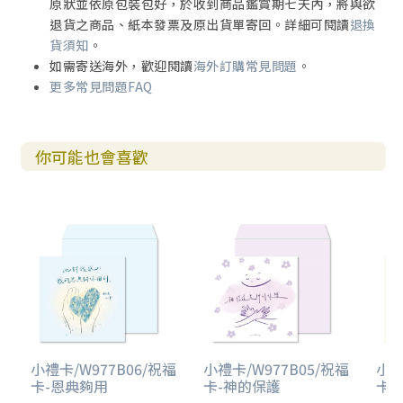
原狀並依原包裝包好，於收到商品鑑賞期七天內，將與欲
退貨之商品、紙本發票及原出貨單寄回。詳細可閱讀
退換
貨須知
。
如需寄送海外，歡迎閱讀
海外訂購常見問題
。
更多常見問題FAQ
你可能也會喜歡
小禮卡/W977B06/祝福
小禮卡/W977B05/祝福
小禮
卡-恩典夠用
卡-神的保護
卡-