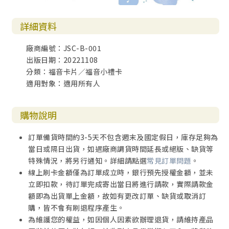
詳細資料
廠商編號：JSC-B-001
出版日期：20221108
分類：福音卡片／福音小禮卡
適用對象：適用所有人
購物說明
訂單備貨時間約3-5天不包含週末及國定假日，庫存足夠為
當日或隔日出貨，如遇廠商調貨時間延長或絕版、缺貨等
特殊情況，將另行通知。詳細請點選
常見訂單問題
。
線上刷卡金額僅為訂單成立時，銀行預先授權金額，並未
立即扣款，待訂單完成寄出當日將進行請款，實際請款金
額即為出貨單上金額，故如有更改訂單、缺貨或取消訂
購，皆不會有刷退程序產生。
為維護您的權益，如因個人因素欲辦理退貨，請維持產品