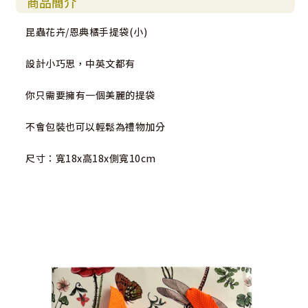
商品簡介
昆蟲花卉/恩典橘手提袋(小)
設計小巧思，中英文都有
你只需要擁有一個美麗的提袋
不會包裝也可以輕鬆為禮物加分
尺寸：寬18x高18x側寬10cm