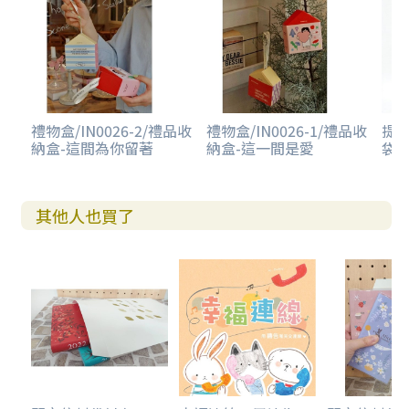
禮物盒/IN0026-2/禮品收
禮物盒/IN0026-1/禮品收
提袋
納盒-這間為你留著
納盒-這一間是愛
袋-
其他人也買了