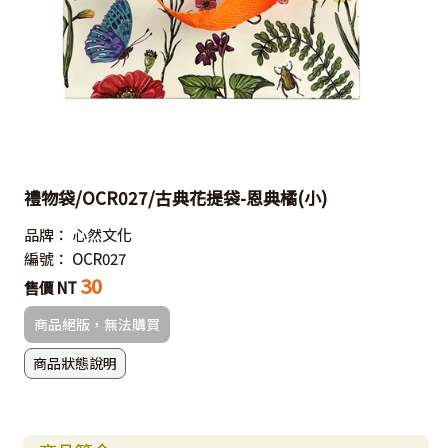
禮物袋/OCR027/古典花提袋-恩典橘(小)
品牌：
心然文化
編號：
OCR027
30
售價 NT
商品絕版，無法購買
商品狀態說明