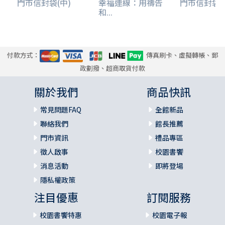
門市信封袋(中)
幸福連線：用禱告
門市信封袋(
和...
付款方式：
傳真刷卡、虛擬轉帳、郵
政劃撥、超商取貨付款
關於我們
商品快訊
常見問題FAQ
全館新品
聯絡我們
館長推薦
門市資訊
禮品專區
徵人啟事
校園書饗
消息活動
即將登場
隱私權政策
注目優惠
訂閱服務
校園書饗特惠
校園電子報