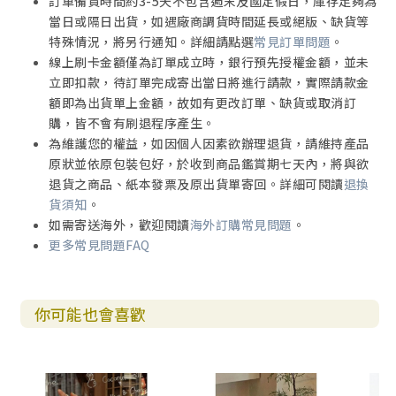
訂單備貨時間約3-5天不包含週末及國定假日，庫存足夠為
當日或隔日出貨，如遇廠商調貨時間延長或絕版、缺貨等
特殊情況，將另行通知。詳細請點選
常見訂單問題
。
線上刷卡金額僅為訂單成立時，銀行預先授權金額，並未
立即扣款，待訂單完成寄出當日將進行請款，實際請款金
額即為出貨單上金額，故如有更改訂單、缺貨或取消訂
購，皆不會有刷退程序產生。
為維護您的權益，如因個人因素欲辦理退貨，請維持產品
原狀並依原包裝包好，於收到商品鑑賞期七天內，將與欲
退貨之商品、紙本發票及原出貨單寄回。詳細可閱讀
退換
貨須知
。
如需寄送海外，歡迎閱讀
海外訂購常見問題
。
更多常見問題FAQ
你可能也會喜歡