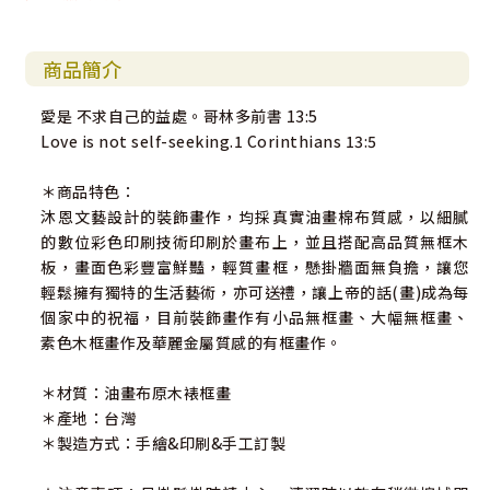
商品簡介
愛是 不求自己的益處。哥林多前書 13:5
Love is not self-seeking.1 Corinthians 13:5
＊商品特色：
沐恩文藝設計的裝飾畫作，均採真實油畫棉布質感，以細膩
的數位彩色印刷技術印刷於畫布上，並且搭配高品質無框木
板，畫面色彩豐富鮮豔，輕質畫框，懸掛牆面無負擔，讓您
輕鬆擁有獨特的生活藝術，亦可送禮，讓上帝的話(畫)成為每
個家中的祝福，目前裝飾畫作有小品無框畫、大幅無框畫、
素色木框畫作及華麗金屬質感的有框畫作。
＊材質：油畫布原木裱框畫
＊產地：台灣
＊製造方式：手繪&印刷&手工訂製