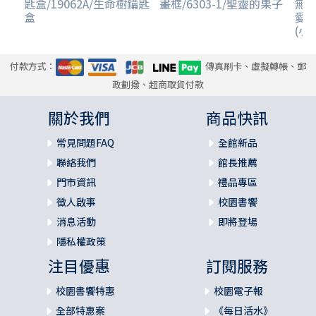
匙盒/19062A/生命樹鑰匙
畫框/6303-1/聖靈的果子
無框
盒
愛
(小/
付款方式：
傳真刷卡、虛擬轉帳、郵
政劃撥、超商取貨付款
關於我們
商品快訊
常見問題FAQ
全館新品
聯絡我們
館長推薦
門市資訊
禮品專區
徵人啟事
校園書饗
消息活動
即將登場
隱私權政策
注目優惠
訂閱服務
校園書饗特惠
校園電子報
全部特惠案
《每日活水》