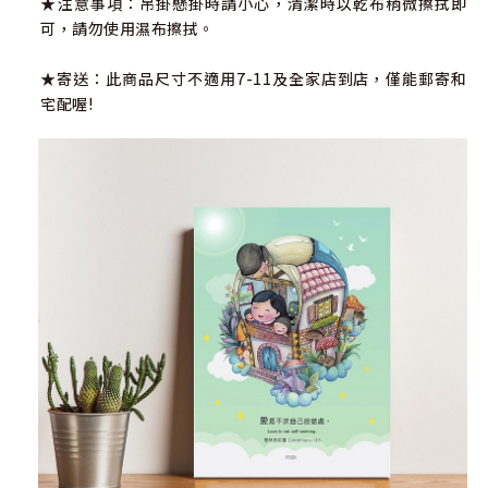
★注意事項：吊掛懸掛時請小心，清潔時以乾布稍微擦拭即
可，請勿使用濕布擦拭。
★寄送：此商品尺寸不適用7-11及全家店到店，僅能郵寄和
宅配喔!