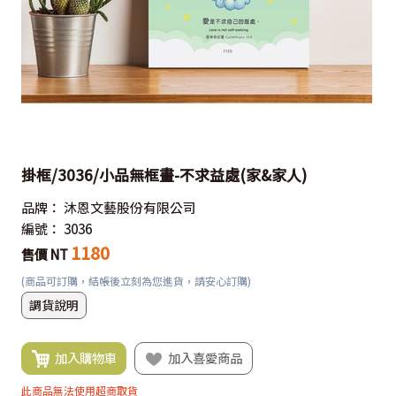
掛框/3036/小品無框畫-不求益處(家&家人)
品牌：
沐恩文藝股份有限公司
編號：
3036
1180
售價 NT
(商品可訂購，結帳後立刻為您進貨，請安心訂購)
調貨說明
加入購物車
加入喜愛商品
此商品無法使用超商取貨