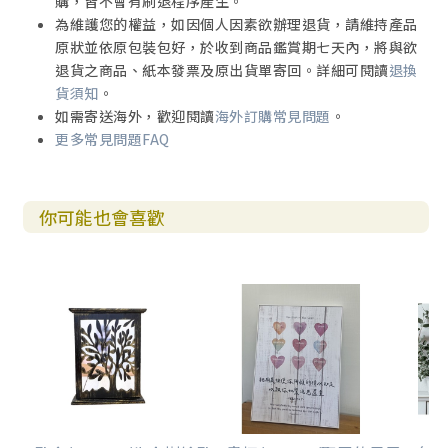
購，皆不會有刷退程序產生。
為維護您的權益，如因個人因素欲辦理退貨，請維持產品
原狀並依原包裝包好，於收到商品鑑賞期七天內，將與欲
退貨之商品、紙本發票及原出貨單寄回。詳細可閱讀
退換
貨須知
。
如需寄送海外，歡迎閱讀
海外訂購常見問題
。
更多常見問題FAQ
你可能也會喜歡