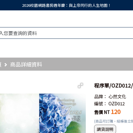
2026校園網路書房週年慶：與上帝同行的人生地圖！
頁
商品詳細資料
程序單/OZD012
品牌：
心然文化
編號：
OZD012
120
售價 NT
(商品可訂購，結帳後立
調貨說明