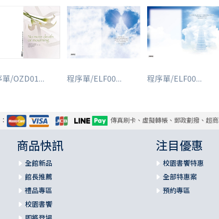
單/OZD01...
程序單/ELF00...
程序單/ELF00...
式：
傳真刷卡、虛擬轉帳、郵政劃撥、超商
商品快訊
注目優惠
全館新品
校園書饗特惠
館長推薦
全部特惠案
禮品專區
預約專區
校園書饗
即將登場