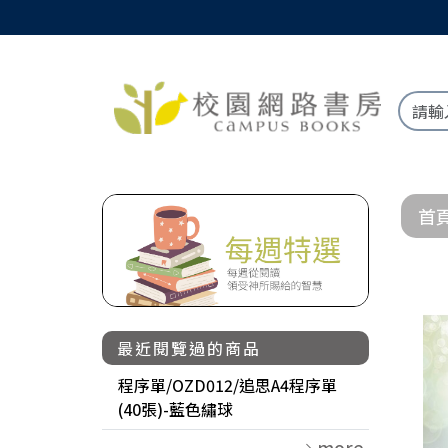
首
最近閱覽過的商品
程序單/OZD012/追思A4程序單
(40張)-藍色繡球
more