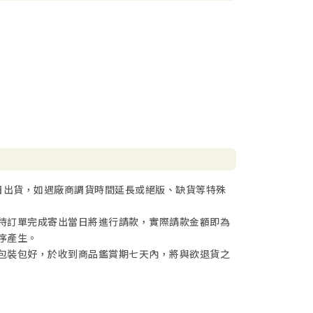
日出貨，如遇廠商調貨時間延長或絕版、缺貨等特殊
待訂單完成寄出當日將進行請款，實際請款金額即為
序產生。
包裝包好，於收到商品鑑賞期七天內，將與欲退貨之