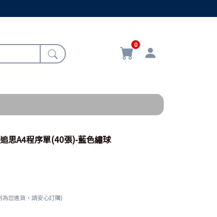
0
/追思A4程序單(40張)-藍色繡球
刻為您進貨，請安心訂購)