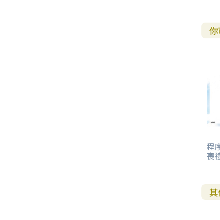
其 他 中 外 文 聖 經
新 約 歷 史 書
青 少 年
靈 恩
研 經 材 料
詩 、 散 文
福 音 包 裝 用 品
聖 經 故 事
約 拿 書
約 翰 福 音
加 拉 太 書
雅 各 書
啟 示 錄
信 徒 神 學
福 音 明 信 片 . 書 籤
你
成 人
教 育
兒 童 教 材
劇 本 遊 戲
福 音 文 具 雜 貨
聖 經 神 學
彌 迦 書
以 弗 所 書
彼 得 前 書
使 徒 行 傳
靈 界
福 音 季 節 卡
職 業
文 字 工 作
青 少 年 教 材
兒 童 故 事 C D
偽 經 次 經
那 鴻 書
腓 立 比 書
彼 得 後 書
福 音 小 禮 卡
特 殊 問 題
小 組 教 會
幼 稚 教 材
畫 冊
哈 巴 谷 書
歌 羅 西 書
約 翰 壹 、 貳 、 參 書
其 他 福 音 卡 片
生 活 教 導
成 人 教 材
西 番 雅 書
帖 撒 羅 尼 迦 前 後
猶 大 書
主 日 學 教 材
哈 該 書
提 摩 太 前 後
程序
喪禮
歸 納 法 研 經
撒 迦 利 亞 書
提 多 書
紙 品
瑪 拉 基 書
腓 利 門 書
其
教 牧 書 信