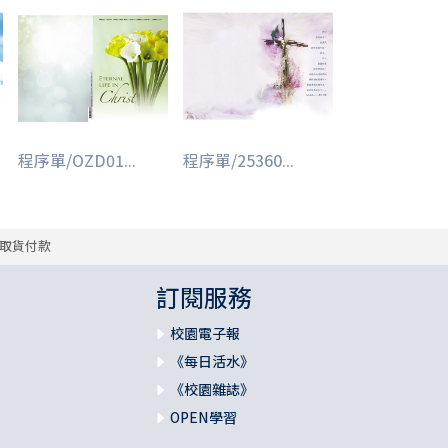
程序單/OZD01...
程序單/25360...
取貨付款
訂閱服務
校園電子報
《每日活水》
《校園雜誌》
OPEN學習