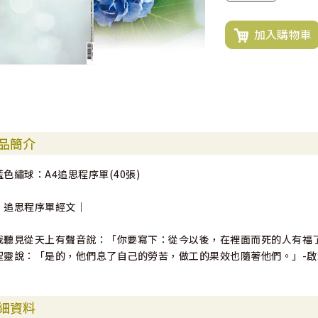
加入購物車
品簡介
藍色繡球：A4追思程序單(40張)
｜追思程序單經文｜
我聽見從天上有聲音說：「你要寫下：從今以後，在裡面而死的人有福
聖靈說：「是的，他們息了自己的勞苦，做工的果效也隨著他們。」-啟示錄
細資料