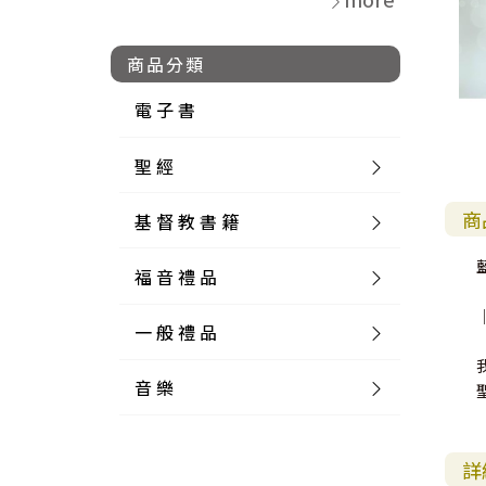
商品分類
電 子 書
聖 經
商
基 督 教 書 籍
新 舊 約 聖 經
福 音 禮 品
簡 體 聖 經
聖 經 論 叢
和 合 本
一 般 禮 品
英 文 聖 經
神 學 類
福 音 飾 品 配 件
和 合 本 標 點
參 考 書 工 具 書
音 樂
外 文 聖 經
實 踐 神 學
福 音 家 飾 用 品
一 般 卡 片
新 標 點 和 合 本
K J V
摩 西 五 經
系 統 神 學
福 音 項 鍊
讀 經 法
中 外 文 聖 經
教 會 歷 史
福 音 生 活 雜 貨
一 般 文 具
詩 本 樂 譜
和 合 本 修 訂 版
E S V
歷 史 書
神 、 創 造
宣 教 差 傳
福 音 耳 環 / 耳 夾
福 音 桌 飾 品
萬 用 卡
釋 經 法
創 世 記
詳