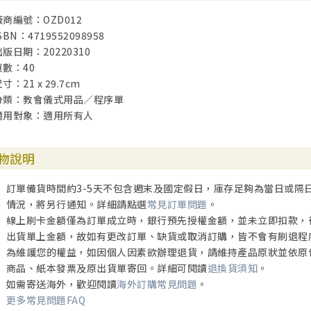
廠商編號：OZD012
SBN：4719552098958
出版日期：20220310
頁數：40
寸：21 x 29.7cm
分類：教會儀式用品／程序單
適用對象：適用所有人
物說明
訂單備貨時間約3-5天不包含週末及國定假日，庫存足夠為當日或隔
情況，將另行通知。詳細請點選
常見訂單問題
。
線上刷卡金額僅為訂單成立時，銀行預先授權金額，並未立即扣款，
出貨單上金額，故如有更改訂單、缺貨或取消訂購，皆不會有刷退程
為維護您的權益，如因個人因素欲辦理退貨，請維持產品原狀並依原
商品、紙本發票及原出貨單寄回。詳細可閱讀
退換貨須知
。
如需寄送海外，歡迎閱讀
海外訂購常見問題
。
更多常見問題FAQ