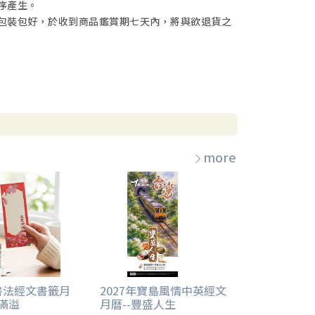
序產生。
包裝包好，於收到商品鑑賞期七天內，將與欲退貨之
more
年書法經文書籤月
2027年寶島風情中英經文
恩滿溢
月曆--豐盛人生