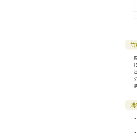
詳
I
購