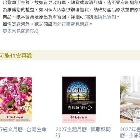
出貨單上金額，故如有更改訂單、缺貨或取消訂購，皆不會有刷退程
為維護您的權益，如因個人因素欲辦理退貨，請維持產品原狀並依原
商品、紙本發票及原出貨單寄回。詳細可閱讀
退換貨須知
。
如需寄送海外，歡迎閱讀
海外訂購常見問題
。
更多常見問題FAQ
可能也會喜歡
27經文月曆--台灣生命
2027主題月曆--與耶穌同
2027
行
曆--主