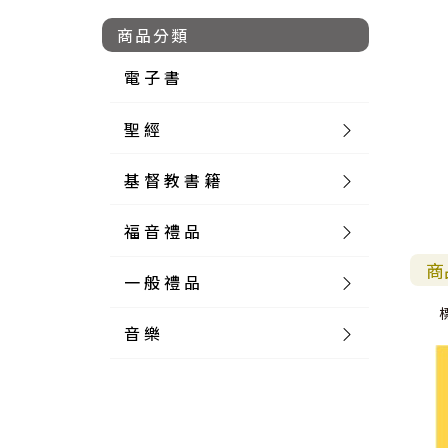
商品分類
電 子 書
聖 經
基 督 教 書 籍
新 舊 約 聖 經
福 音 禮 品
簡 體 聖 經
聖 經 論 叢
和 合 本
商
一 般 禮 品
英 文 聖 經
神 學 類
福 音 飾 品 配 件
和 合 本 標 點
參 考 書 工 具 書
標
音 樂
外 文 聖 經
實 踐 神 學
福 音 家 飾 用 品
一 般 卡 片
新 標 點 和 合 本
K J V
摩 西 五 經
系 統 神 學
福 音 項 鍊
讀 經 法
中 外 文 聖 經
教 會 歷 史
福 音 生 活 雜 貨
一 般 文 具
詩 本 樂 譜
和 合 本 修 訂 版
E S V
歷 史 書
神 、 創 造
宣 教 差 傳
福 音 耳 環 / 耳 夾
福 音 桌 飾 品
萬 用 卡
釋 經 法
創 世 記
註 釋 本 聖 經
生 命 造 就
福 音 食 器 廚 房
食 器 廚 房
C D
現 代 中 文 譯 本
G N B
和 合 本 / N I V
舊 約 註 釋
基 督
社 會 參 與
歷 史
福 音 手 環 / 手 鍊
福 音 布 軸 掛 畫
福 音 服 飾 布 品
貼 紙
日 記 . 筆 記
音 樂 叢 書
聖 經 概 論
出 埃 及 記
約 書 亞 記