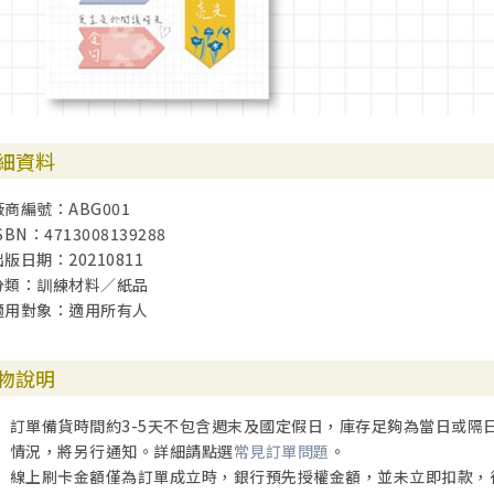
細資料
廠商編號：ABG001
SBN：4713008139288
出版日期：20210811
分類：訓練材料／紙品
適用對象：適用所有人
物說明
訂單備貨時間約3-5天不包含週末及國定假日，庫存足夠為當日或隔
情況，將另行通知。詳細請點選
常見訂單問題
。
線上刷卡金額僅為訂單成立時，銀行預先授權金額，並未立即扣款，