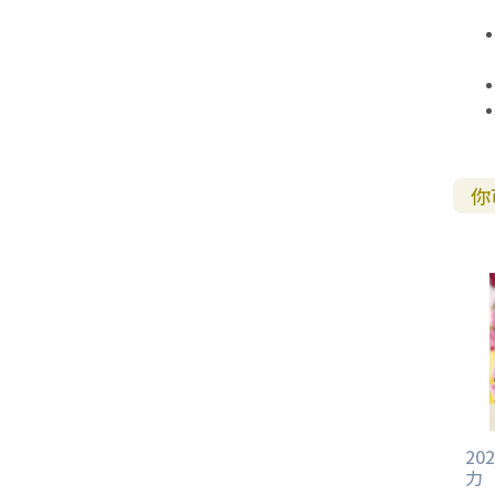
你
20
力