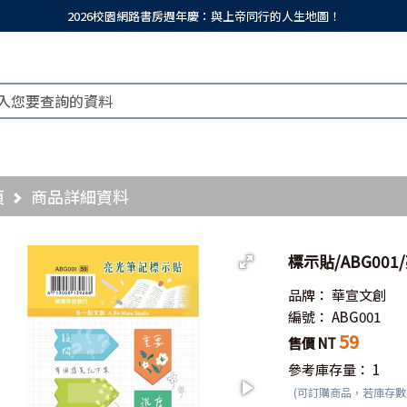
2026校園網路書房週年慶：與上帝同行的人生地圖！
頁
商品詳細資料
標示貼/ABG00
品牌：
華宣文創
編號：
ABG001
59
售價 NT
參考庫存量：
1
(可訂購商品，若庫存