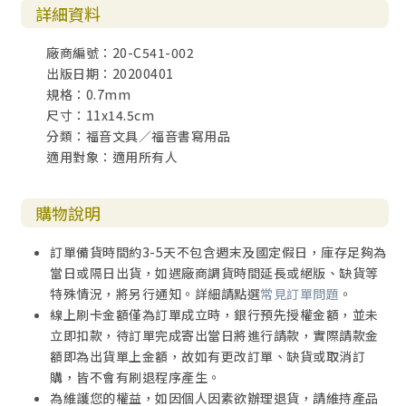
詳細資料
廠商編號：20-C541-002
出版日期：20200401
規格：0.7mm
尺寸：11x14.5cm
分類：福音文具／福音書寫用品
適用對象：適用所有人
購物說明
訂單備貨時間約3-5天不包含週末及國定假日，庫存足夠為
當日或隔日出貨，如遇廠商調貨時間延長或絕版、缺貨等
特殊情況，將另行通知。詳細請點選
常見訂單問題
。
線上刷卡金額僅為訂單成立時，銀行預先授權金額，並未
立即扣款，待訂單完成寄出當日將進行請款，實際請款金
額即為出貨單上金額，故如有更改訂單、缺貨或取消訂
購，皆不會有刷退程序產生。
為維護您的權益，如因個人因素欲辦理退貨，請維持產品