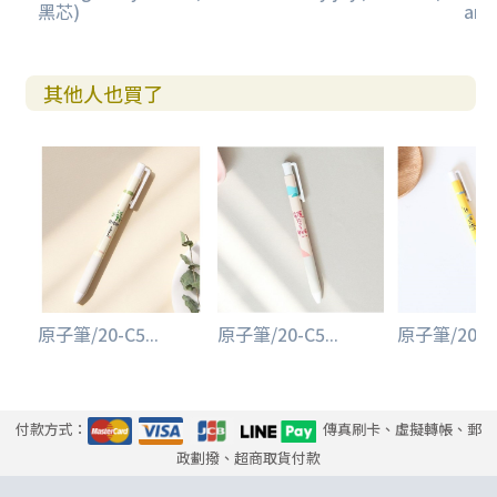
黑芯)
an
其他人也買了
原子筆/20-C5...
原子筆/20-C5...
原子筆/20-C5
付款方式：
傳真刷卡、虛擬轉帳、郵
政劃撥、超商取貨付款