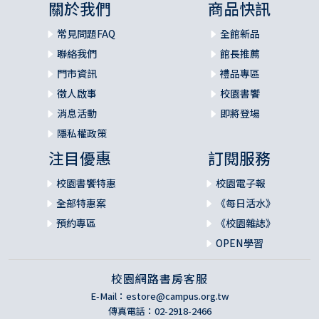
關於我們
商品快訊
常見問題FAQ
全館新品
聯絡我們
館長推薦
門市資訊
禮品專區
徵人啟事
校園書饗
消息活動
即將登場
隱私權政策
注目優惠
訂閱服務
校園書饗特惠
校園電子報
全部特惠案
《每日活水》
預約專區
《校園雜誌》
OPEN學習
校園網路書房客服
E-Mail：
estore@campus.org.tw
傳真電話：02-2918-2466