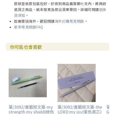
原狀並依原包裝包好，於收到商品鑑賞期七天內，將與欲
退貨之商品、紙本發票及原出貨單寄回。詳細可閱讀
退換
貨須知
。
如需寄送海外，歡迎閱讀
海外訂購常見問題
。
更多常見問題FAQ
你可能也會喜歡
筆/3092/書籤經文筆-my
筆/3092/書籤經文筆-the
筆/
strength my shield(綠色
LORD:my joy(紫色黑芯)
GOD