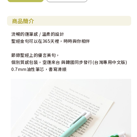
商品簡介
流暢的運筆感 / 溫柔的設計
聖經金句可以在365天裡，時時與你相伴
節錄聖經上的優言美句，
個別質感包裝，空運來台 與韓國同步發行(台灣專用中文版)
0.7mm油性筆芯，書寫滑順