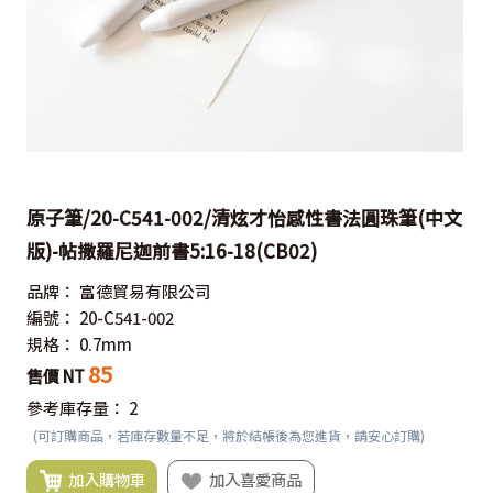
原子筆/20-C541-002/清炫才怡感性書法圓珠筆(中文
版)-帖撒羅尼迦前書5:16-18(CB02)
品牌：
富德貿易有限公司
編號：
20-C541-002
規格：
0.7mm
85
售價 NT
參考庫存量：
2
(可訂購商品，若庫存數量不足，將於結帳後為您進貨，請安心訂購)
加入購物車
加入喜愛商品