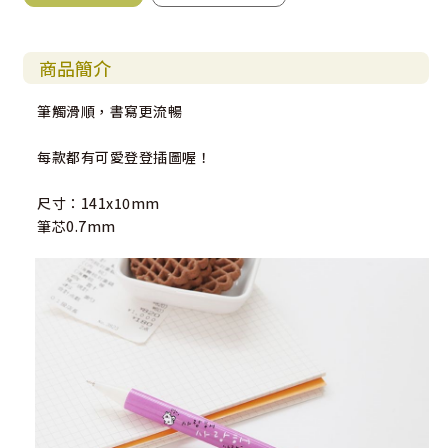
商品簡介
筆觸滑順，書寫更流暢
每款都有可愛登登插圖喔！
尺寸：141x10mm
筆芯0.7mm