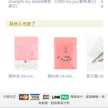
strength my shield(綠色
LORD:my joy(紫色黑芯)
GOD
黑芯)
an
其他人也買了
資料夾/20-GH...
資料夾/18-GH...
原子筆/20-C5
付款方式：
傳真刷卡、虛擬轉帳、郵
政劃撥、超商取貨付款