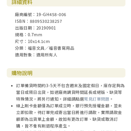
詳細資料
廠商編號：19-GH458-006
ISBN：8809530238257
出版日期：20190901
規格：0.7mm
尺寸：10x14.1cm
分類：福音文具／福音書寫用品
適用對象：適用所有人
購物說明
訂單備貨時間約3-5天不包含週末及國定假日，庫存足夠為
當日或隔日出貨，如遇廠商調貨時間延長或絕版、缺貨等
特殊情況，將另行通知。詳細請點選
常見訂單問題
。
線上刷卡金額僅為訂單成立時，銀行預先授權金額，並未
立即扣款，待訂單完成寄出當日將進行請款，實際請款金
額即為出貨單上金額，故如有更改訂單、缺貨或取消訂
購，皆不會有刷退程序產生。