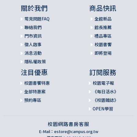
關於我們
商品快訊
常見問題FAQ
全館新品
聯絡我們
館長推薦
門市資訊
禮品專區
徵人啟事
校園書饗
消息活動
即將登場
隱私權政策
注目優惠
訂閱服務
校園書饗特惠
校園電子報
全部特惠案
《每日活水》
預約專區
《校園雜誌》
OPEN學習
校園網路書房客服
E-Mail：
estore@campus.org.tw