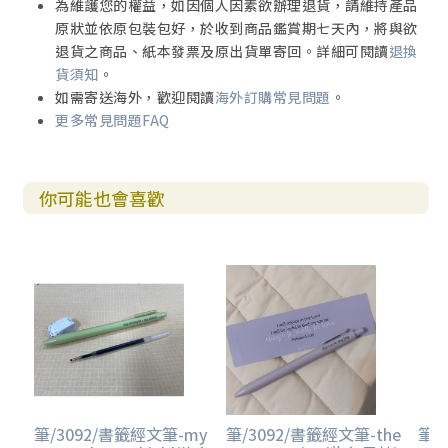
為維護您的權益，如因個人因素欲辦理退貨，請維持產品
原狀並依原包裝包好，於收到商品鑑賞期七天內，將與欲
退貨之商品、紙本發票及原出貨單寄回。詳細可閱讀
退換
貨須知
。
如需寄送海外，歡迎閱讀
海外訂購常見問題
。
更多常見問題FAQ
你可能也會喜歡
筆/3092/書籤經文筆-my
筆/3092/書籤經文筆-the
筆/