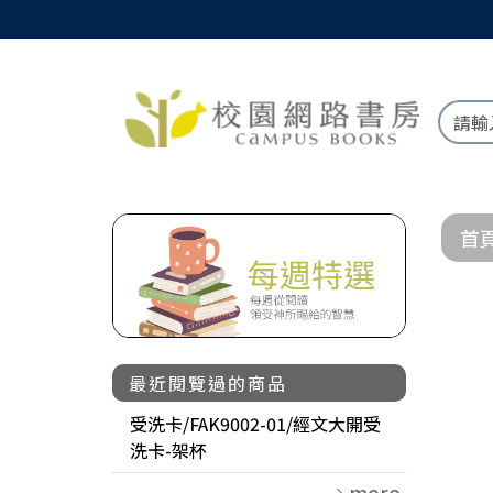
首
最近閱覽過的商品
受洗卡/FAK9002-01/經文大開受
洗卡-架杯
more