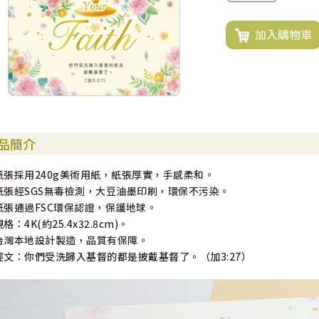
加入購物車
品簡介
紙張採用240g美術用紙，紙張厚實，手感柔和。
紙張經SGS無毒檢測，大豆油墨印刷，環保不污染。
紙張通過FSC環保認證，保護地球。
規格：4K(約25.4x32.8cm)。
台灣本地設計製造，品質有保障。
經文：你們受洗歸入基督的都是披戴基督了。（加3:27）