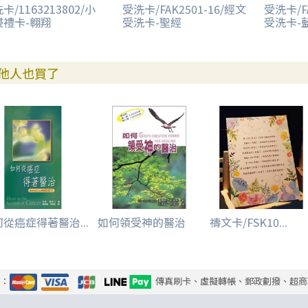
卡/1163213802/小
受洗卡/FAK2501-16/經文
受洗卡/FA
浸禮卡-翱翔
受洗卡-聖經
受洗卡-
他人也買了
從癌症得著醫治...
如何領受神的醫治
禱文卡/FSK10...
式：
傳真刷卡、虛擬轉帳、郵政劃撥、超商