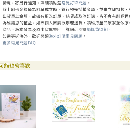
情況，將另行通知。詳細請點選
常見訂單問題
。
線上刷卡金額僅為訂單成立時，銀行預先授權金額，並未立即扣款，
出貨單上金額，故如有更改訂單、缺貨或取消訂購，皆不會有刷退程
為維護您的權益，如因個人因素欲辦理退貨，請維持產品原狀並依原
商品、紙本發票及原出貨單寄回。詳細可閱讀
退換貨須知
。
如需寄送海外，歡迎閱讀
海外訂購常見問題
。
更多常見問題FAQ
可能也會喜歡