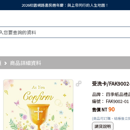
2026校園網路書房週年慶：與上帝同行的人生地圖！
頁
商品詳細資料
受洗卡/FAK900
品牌：
四季紙品禮
編號：
FAK9002-01
90
售價 NT
(商品可訂購，結帳後立
調貨說明