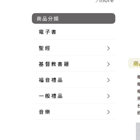
商品分類
電 子 書
聖 經
商
基 督 教 書 籍
新 舊 約 聖 經
福 音 禮 品
簡 體 聖 經
聖 經 論 叢
和 合 本
一 般 禮 品
英 文 聖 經
神 學 類
福 音 飾 品 配 件
和 合 本 標 點
參 考 書 工 具 書
音 樂
外 文 聖 經
實 踐 神 學
福 音 家 飾 用 品
一 般 卡 片
新 標 點 和 合 本
K J V
摩 西 五 經
系 統 神 學
福 音 項 鍊
讀 經 法
中 外 文 聖 經
教 會 歷 史
福 音 生 活 雜 貨
一 般 文 具
詩 本 樂 譜
和 合 本 修 訂 版
E S V
歷 史 書
神 、 創 造
宣 教 差 傳
福 音 耳 環 / 耳 夾
福 音 桌 飾 品
萬 用 卡
釋 經 法
創 世 記