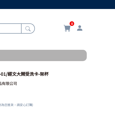
0
2-01/經文大開受洗卡-架杯
品有限公司
刻為您進貨，請安心訂購)