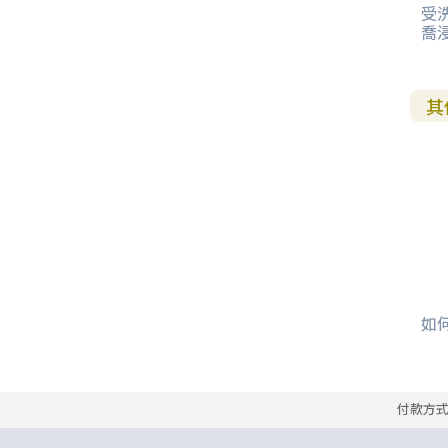
受洗
喬
其
如何
付款方