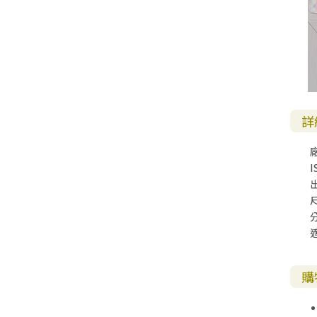
詳
I
尺
購