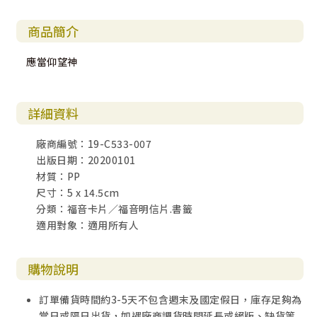
商品簡介
應當仰望神
詳細資料
廠商編號：19-C533-007
出版日期：20200101
材質：PP
尺寸：5 x 14.5cm
分類：福音卡片／福音明信片.書籤
適用對象：適用所有人
購物說明
訂單備貨時間約3-5天不包含週末及國定假日，庫存足夠為
當日或隔日出貨，如遇廠商調貨時間延長或絕版、缺貨等