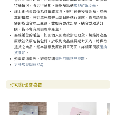
特殊情況，將另行通知。詳細請點選
常見訂單問題
。
線上刷卡金額僅為訂單成立時，銀行預先授權金額，並未
立即扣款，待訂單完成寄出當日將進行請款，實際請款金
額即為出貨單上金額，故如有更改訂單、缺貨或取消訂
購，皆不會有刷退程序產生。
為維護您的權益，如因個人因素欲辦理退貨，請維持產品
原狀並依原包裝包好，於收到商品鑑賞期七天內，將與欲
退貨之商品、紙本發票及原出貨單寄回。詳細可閱讀
退換
貨須知
。
如需寄送海外，歡迎閱讀
海外訂購常見問題
。
更多常見問題FAQ
你可能也會喜歡