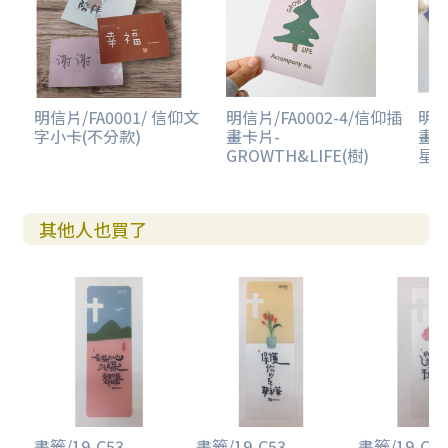
明信片/FA0001/ 信仰文
明信片/FA0002-4/信仰插
明信
字小卡(不分款)
畫卡片-
畫卡
GROWTH&LIFE(樹)
星)
其他人也買了
書籤/19-C53...
書籤/19-C53...
書籤/19-C53.