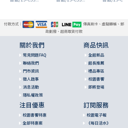
付款方式：
傳真刷卡、虛擬轉帳、郵
政劃撥、超商取貨付款
關於我們
商品快訊
常見問題FAQ
全館新品
聯絡我們
館長推薦
門市資訊
禮品專區
徵人啟事
校園書饗
消息活動
即將登場
隱私權政策
注目優惠
訂閱服務
校園書饗特惠
校園電子報
全部特惠案
《每日活水》