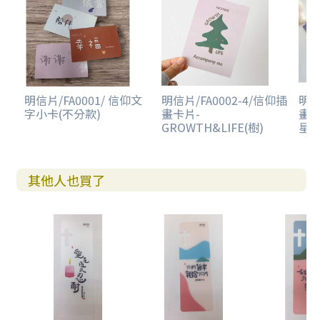
明信片/FA0001/ 信仰文
明信片/FA0002-4/信仰插
明信
字小卡(不分款)
畫卡片-
畫卡
GROWTH&LIFE(樹)
星)
其他人也買了