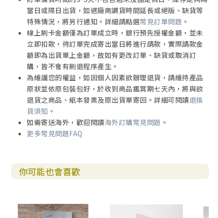
當日或隔日出貨，如遇廠商調貨時間延長或絕版、缺貨等
特殊情況，將另行通知。詳細請點選
常見訂單問題
。
線上刷卡金額僅為訂單成立時，銀行預先授權金額，並未
立即扣款，待訂單完成寄出當日將進行請款，實際請款金
額即為出貨單上金額，故如有更改訂單、缺貨或取消訂
購，皆不會有刷退程序產生。
為維護您的權益，如因個人因素欲辦理退貨，請維持產品
原狀並依原包裝包好，於收到商品鑑賞期七天內，將與欲
退貨之商品、紙本發票及原出貨單寄回。詳細可閱讀
退換
貨須知
。
如需寄送海外，歡迎閱讀
海外訂購常見問題
。
更多常見問題FAQ
你可能也會喜歡