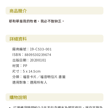
商品簡介
耶和華是我的牧者，我必不致缺乏。
詳細資料
廠商編號：19-C533-001
ISBN：8809530239674
出版日期：20200101
材質：PP
尺寸：5 x 14.5cm
分類：福音卡片／福音明信片.書籤
適用對象：適用所有人
購物說明
訂單備貨時間約3-5天不包含週末及國定假日，庫存足夠為