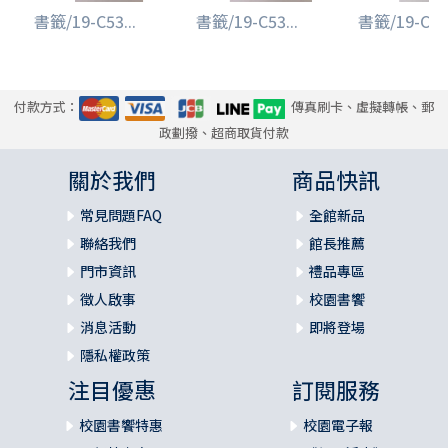
書籤/19-C53...
書籤/19-C53...
書籤/19-C53.
付款方式：
傳真刷卡、虛擬轉帳、郵
政劃撥、超商取貨付款
關於我們
商品快訊
常見問題FAQ
全館新品
聯絡我們
館長推薦
門市資訊
禮品專區
徵人啟事
校園書饗
消息活動
即將登場
隱私權政策
注目優惠
訂閱服務
校園書饗特惠
校園電子報