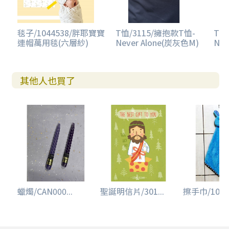
毯子/1044538/胖耶寶寶
T恤/3115/擁抱款T恤-
T恤
連帽萬用毯(六層紗)
Never Alone(炭灰色M)
Nev
其他人也買了
蠟燭/CAN000...
聖誕明信片/301...
擦手巾/10130