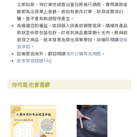
立即扣款，待訂單完成寄出當日將進行請款，實際請款金
額即為出貨單上金額，故如有更改訂單、缺貨或取消訂
購，皆不會有刷退程序產生。
為維護您的權益，如因個人因素欲辦理退貨，請維持產品
原狀並依原包裝包好，於收到商品鑑賞期七天內，將與欲
退貨之商品、紙本發票及原出貨單寄回。詳細可閱讀
退換
貨須知
。
如需寄送海外，歡迎閱讀
海外訂購常見問題
。
更多常見問題FAQ
你可能也會喜歡