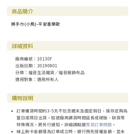
商品簡介
擦手巾(小熊)-平安喜樂款
詳細資料
廠商編號：10130F
出版日期：20190801
分類：福音生活雜貨／福音服飾布品
適用對象：適用所有人
購物說明
訂單備貨時間約3-5天不包含週末及國定假日，庫存足夠為
當日或隔日出貨，如遇廠商調貨時間延長或絕版、缺貨等
特殊情況，將另行通知。詳細請點選
常見訂單問題
。
線上刷卡金額僅為訂單成立時，銀行預先授權金額，並未