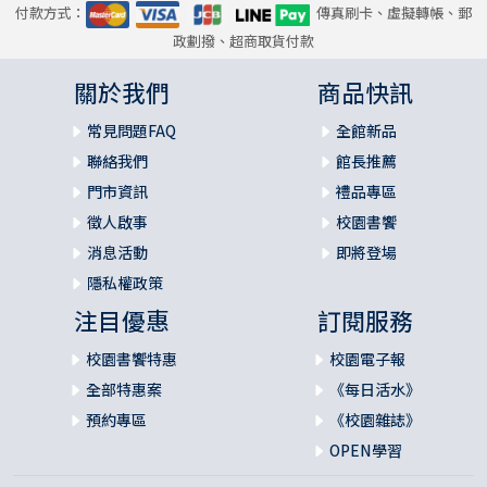
付款方式：
傳真刷卡、虛擬轉帳、郵
政劃撥、超商取貨付款
關於我們
商品快訊
常見問題FAQ
全館新品
聯絡我們
館長推薦
門市資訊
禮品專區
徵人啟事
校園書饗
消息活動
即將登場
隱私權政策
注目優惠
訂閱服務
校園書饗特惠
校園電子報
全部特惠案
《每日活水》
預約專區
《校園雜誌》
OPEN學習