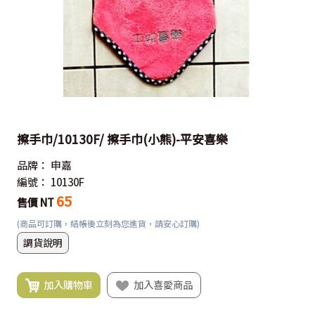
擦手巾/10130F/ 擦手巾(小熊)-平安喜樂
品牌：
申嘉
編號：
10130F
65
售價 NT
(商品可訂購，結帳後立刻為您進貨，請安心訂購)
調貨說明
加入購物車
加入喜愛商品