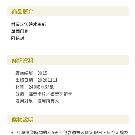
商品簡介
材質:240磅水彩紙
單面印刷
附信封
詳細資料
廠商編號：3015
出版日期：20201111
材質：240磅水彩紙
分類：福音卡片／福音季節卡
適用對象：適用所有人
購物說明
訂單備貨時間約3-5天不包含週末及國定假日，庫存足夠為