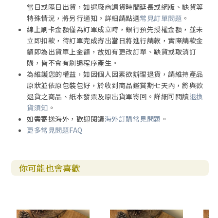
當日或隔日出貨，如遇廠商調貨時間延長或絕版、缺貨等
特殊情況，將另行通知。詳細請點選
常見訂單問題
。
線上刷卡金額僅為訂單成立時，銀行預先授權金額，並未
立即扣款，待訂單完成寄出當日將進行請款，實際請款金
額即為出貨單上金額，故如有更改訂單、缺貨或取消訂
購，皆不會有刷退程序產生。
為維護您的權益，如因個人因素欲辦理退貨，請維持產品
原狀並依原包裝包好，於收到商品鑑賞期七天內，將與欲
退貨之商品、紙本發票及原出貨單寄回。詳細可閱讀
退換
貨須知
。
如需寄送海外，歡迎閱讀
海外訂購常見問題
。
更多常見問題FAQ
你可能也會喜歡