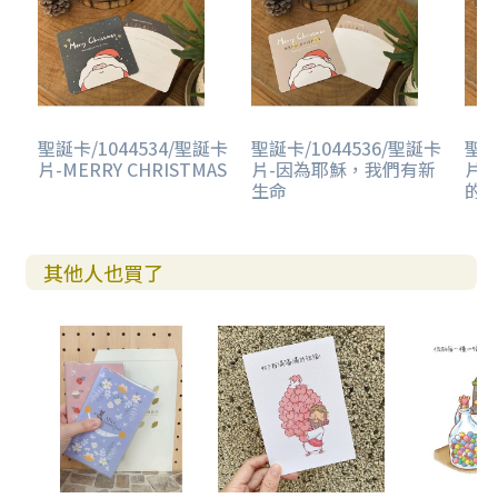
聖誕卡/1044534/聖誕卡
聖誕卡/1044536/聖誕卡
聖誕
片-MERRY CHRISTMAS
片-因為耶穌，我們有新
片
生命
的
其他人也買了