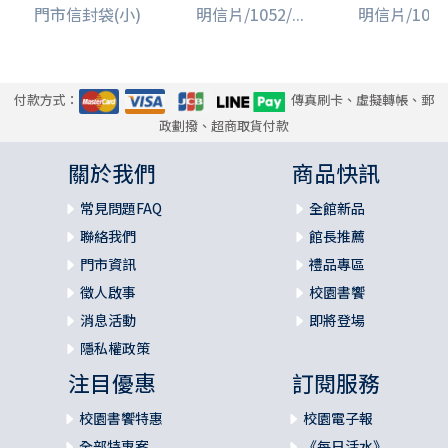
門市信封袋(小)
明信片/1052/...
明信片/1027/
付款方式：
傳真刷卡、虛擬轉帳、郵
政劃撥、超商取貨付款
關於我們
商品快訊
常見問題FAQ
全館新品
聯絡我們
館長推薦
門市資訊
禮品專區
徵人啟事
校園書饗
消息活動
即將登場
隱私權政策
注目優惠
訂閱服務
校園書饗特惠
校園電子報
全部特惠案
《每日活水》